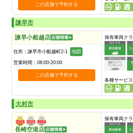
この店舗で予約する
諫早市
諫早小船越店
保有車両クラ
住所：
諫早市小船越町2-1
地図
営業時間：
08:00-20:00
この店舗で予約する
各種サービス
大村市
保有車両クラ
長崎空港店