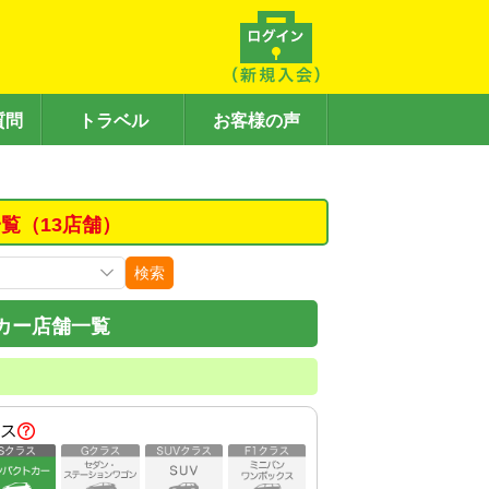
質問
トラベル
お客様の声
覧（13店舗）
検索
カー店舗一覧
ス