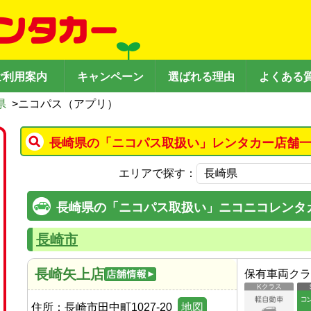
ご利用案内
キャンペーン
選ばれる理由
よくある
県
>
ニコパス（アプリ）
長崎県の「ニコパス取扱い」レンタカー店舗一
エリアで探す：
長崎県の「ニコパス取扱い」ニコニコレンタ
長崎市
長崎矢上店
保有車両クラ
住所：
長崎市田中町1027-20
地図