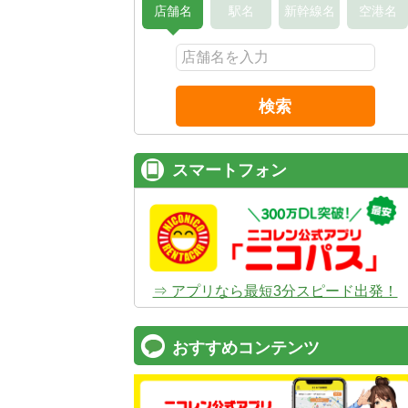
店舗名
駅名
新幹線名
空港名
検索
スマートフォン
⇒ アプリなら最短3分スピード出発！
おすすめコンテンツ