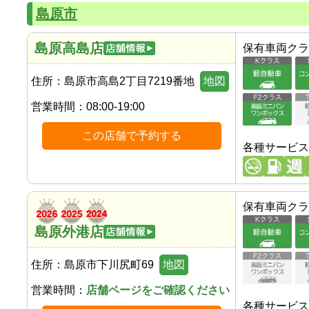
島原市
島原高島店
保有車両クラ
住所：
島原市高島2丁目7219番地
地図
営業時間：
08:00-19:00
この店舗で予約する
各種サービス
保有車両クラ
島原外港店
住所：
島原市下川尻町69
地図
営業時間：
店舗ページをご確認ください
各種サービス