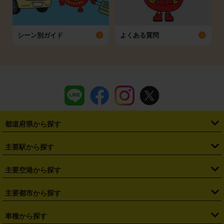
シーン別ガイド
よくある質問
都道府県から探す
・
北海道
・
青森県
・
岩手県
・
宮城県
・
秋田県
・
山形県
主要駅から探す
・
福島県
・
東京都
・
神奈川県
・
埼玉県
・
千葉県
・
茨城県
・
札幌駅
・
仙台駅
・
新宿駅
・
池袋駅
・
渋谷駅
・
東京駅
主要空港から探す
・
栃木県
・
群馬県
・
山梨県
・
愛知県
・
静岡県
・
岐阜県
・
横浜駅
・
川崎駅
・
大宮駅
・
西船橋駅
・
柏駅
・
名古屋駅
・
新千歳空港
・
仙台空港
主要都市から探す
・
長野県
・
新潟県
・
富山県
・
石川県
・
福井県
・
大阪府
・
大阪駅
・
難波駅
・
三宮駅
・
京都駅
・
広島駅
・
博多駅
・
成田空港
・
羽田空港
・
兵庫県
・
京都府
・
滋賀県
・
和歌山県
・
奈良県
・
三重県
・
札幌市
・
仙台市
車種から探す
・
熊本駅
・
那覇空港駅
・
中部国際空港セントレア
・
関西国際空港