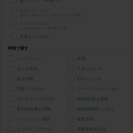
軽トラック・商用バン
トラック・バン
(タウンエースバン、ライトエースバン等)
トラック・バン
(ハイエースバン・キャラバン等)
店舗オリジナル
特徴で探す
ハイブリッド
禁煙
カード決済
スタッドレス
給油可能
ETCレンタル
宅配レンタカー
ウィークリーレンタル
マンスリーレンタル
朝7時以前も営業
夜21時以降も営業
深夜時間帯レンタル
パーフェクト補償
直前予約
ニコパス（アプリ）
国際運転免許証