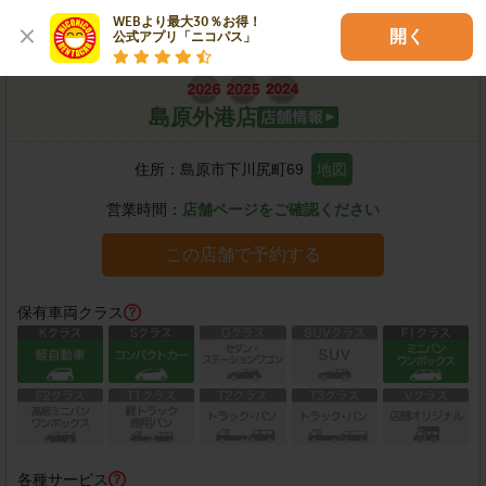
島原市
WEBより最大30％お得！

開く
公式アプリ「ニコパス」
島原外港店
住所：
島原市下川尻町69
地図
営業時間：
店舗ページをご確認ください
この店舗で予約する
保有車両クラス
各種サービス