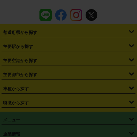
都道府県から探す
・
北海道
・
青森県
・
岩手県
・
宮城県
・
秋田県
・
山形県
主要駅から探す
・
福島県
・
東京都
・
神奈川県
・
埼玉県
・
千葉県
・
茨城県
・
札幌駅
・
仙台駅
・
新宿駅
・
池袋駅
・
渋谷駅
・
東京駅
主要空港から探す
・
栃木県
・
群馬県
・
山梨県
・
愛知県
・
静岡県
・
岐阜県
・
横浜駅
・
川崎駅
・
大宮駅
・
西船橋駅
・
柏駅
・
名古屋駅
・
新千歳空港
・
仙台空港
主要都市から探す
・
長野県
・
新潟県
・
富山県
・
石川県
・
福井県
・
大阪府
・
大阪駅
・
難波駅
・
三宮駅
・
京都駅
・
広島駅
・
博多駅
・
成田空港
・
羽田空港
・
兵庫県
・
京都府
・
滋賀県
・
和歌山県
・
奈良県
・
三重県
・
札幌市
・
仙台市
車種から探す
・
熊本駅
・
那覇空港駅
・
中部国際空港セントレア
・
関西国際空港
・
鳥取県
・
島根県
・
岡山県
・
広島県
・
山口県
・
徳島県
・
千葉市
・
さいたま市
・
軽自動車
・
コンパクトカー
・
ステーションワゴン・セダン
特徴から探す
・
大阪国際空港（伊丹空港）
・
神戸空港
・
香川県
・
愛媛県
・
高知県
・
福岡県
・
佐賀県
・
長崎県
・
横浜市
・
川崎市
・
ミニバン・ワンボックス
・
高級ミニバン・ワンボックス
・
SUV
・
岡山空港
・
徳島空港
・
ハイブリッド
・
宅配レンタカー
・
ETCカードレンタル
・
熊本県
・
大分県
・
宮崎県
・
鹿児島県
・
沖縄県
・
相模原市
・
新潟市
メニュー
・
軽トラック・商用バン
・
福岡空港
・
鹿児島空港
・
長期レンタル
・
深夜時間帯レンタル
・
免責補償プラス
・
静岡市
・
浜松市
・
・
トラック・バン
トップページ
・
はじめての方へ
・
ご利用案内
(タウンエースバン、ライトエースバン等)
企業情報
・
那覇空港
・
パーフェクト補償
・
スタッドレスタイヤ
・
直前予約