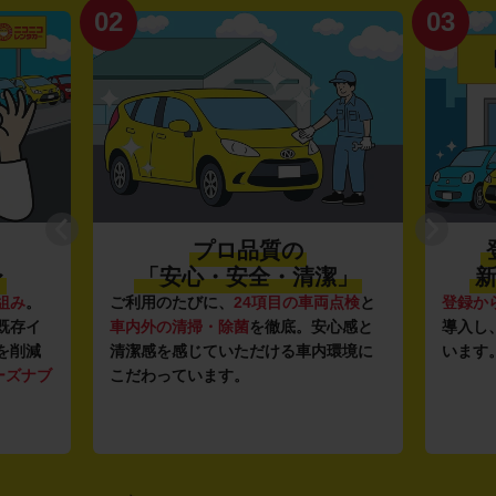
02
03
プロ品質の
〜
「安心・安全・清潔」
新
組み
。
ご利用のたびに、
24項目の車両点検
と
登録か
既存イ
車内外の清掃・除菌
を徹底。安心感と
導入し
を削減
清潔感を感じていただける車内環境に
います
ーズナブ
こだわっています。