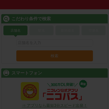
こだわり条件で検索
店舗名
駅名
新幹線名
空港名
検索
スマートフォン
⇒ アプリなら最短3分スピード出発！