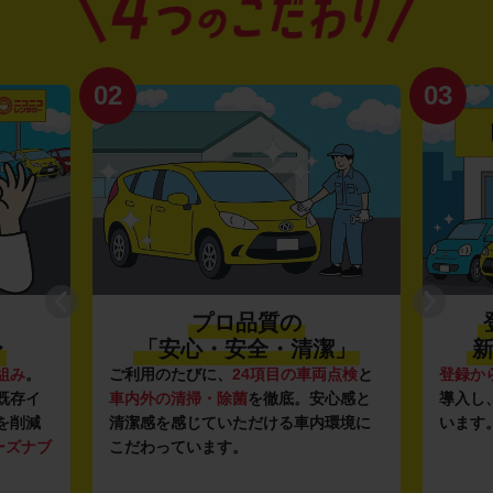
02
03
プロ品質の
〜
「安心・安全・清潔」
新
組み
。
ご利用のたびに、
24項目の車両点検
と
登録か
既存イ
車内外の清掃・除菌
を徹底。安心感と
導入し
を削減
清潔感を感じていただける車内環境に
います
ーズナブ
こだわっています。