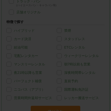
トラック・バン
(ハイエースバン・キャラバン等)
店舗オリジナル
特徴で探す
ハイブリッド
禁煙
カード決済
スタッドレス
給油可能
ETCレンタル
宅配レンタカー
ウィークリーレンタル
マンスリーレンタル
朝7時以前も営業
夜21時以降も営業
深夜時間帯レンタル
パーフェクト補償
直前予約
ニコパス（アプリ）
国際運転免許証
営業時間外返却サービス
レッカー搬送サービス