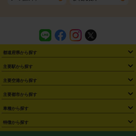
都道府県から探す
・
北海道
・
青森県
・
岩手県
・
宮城県
・
秋田県
・
山形県
主要駅から探す
・
福島県
・
東京都
・
神奈川県
・
埼玉県
・
千葉県
・
茨城県
・
札幌駅
・
仙台駅
・
新宿駅
・
池袋駅
・
渋谷駅
・
東京駅
主要空港から探す
・
栃木県
・
群馬県
・
山梨県
・
愛知県
・
静岡県
・
岐阜県
・
横浜駅
・
川崎駅
・
大宮駅
・
西船橋駅
・
柏駅
・
名古屋駅
・
新千歳空港
・
仙台空港
主要都市から探す
・
長野県
・
新潟県
・
富山県
・
石川県
・
福井県
・
大阪府
・
大阪駅
・
難波駅
・
三宮駅
・
京都駅
・
広島駅
・
博多駅
・
成田空港
・
羽田空港
・
兵庫県
・
京都府
・
滋賀県
・
和歌山県
・
奈良県
・
三重県
・
札幌市
・
仙台市
車種から探す
・
熊本駅
・
那覇空港駅
・
中部国際空港セントレア
・
関西国際空港
・
鳥取県
・
島根県
・
岡山県
・
広島県
・
山口県
・
徳島県
・
千葉市
・
さいたま市
・
軽自動車
・
コンパクトカー
・
ステーションワゴン・セダン
特徴から探す
・
大阪国際空港（伊丹空港）
・
神戸空港
・
香川県
・
愛媛県
・
高知県
・
福岡県
・
佐賀県
・
長崎県
・
横浜市
・
川崎市
・
ミニバン・ワンボックス
・
高級ミニバン・ワンボックス
・
SUV
・
岡山空港
・
徳島空港
・
ハイブリッド
・
宅配レンタカー
・
ETCカードレンタル
・
熊本県
・
大分県
・
宮崎県
・
鹿児島県
・
沖縄県