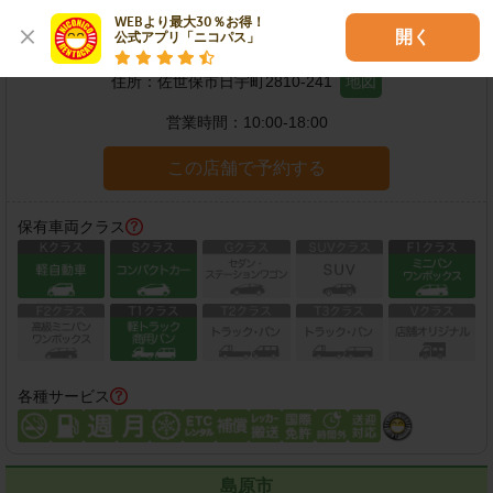
WEBより最大30％お得！

YH佐世保店
開く
公式アプリ「ニコパス」
住所：
佐世保市日宇町2810-241
地図
営業時間：
10:00-18:00
この店舗で予約する
保有車両クラス
各種サービス
島原市