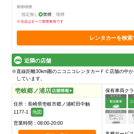
禁煙/喫煙
指定無し
禁煙
喫煙
※
当店はすべて禁煙車両です
レンタカーを検索
近隣の店舗
※
直線距離30km圏のニコニコレンタカーＦＣ店舗の中
しています。
壱岐郷ノ浦店
保有車両クラ
住所：
長崎県壱岐市郷ノ浦町田中触
1177-1
地図
営業時間：
08:00-20:00
各種サービス