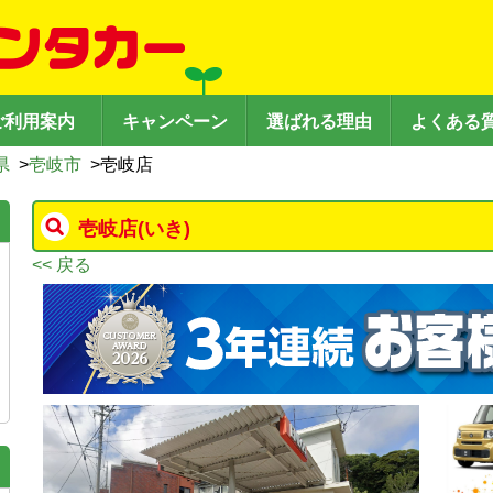
ご利用案内
キャンペーン
選ばれる理由
よくある
県
>
壱岐市
>
壱岐店
壱岐店
(いき)
<< 戻る