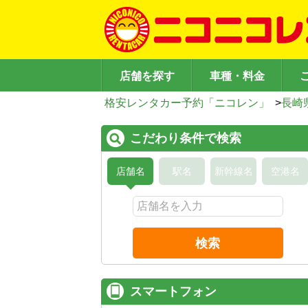
店舗を探す
車種・料金
格安レンタカー予約「ニコレン」
>
長崎
こだわり条件で検索
店舗名
駅名
新幹線名
空港名
検索
スマートフォン