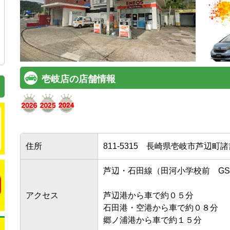
壱岐店の店舗情報
住所
811-5315
長崎県壱岐市芦辺町諸吉
芦辺・石田線（田河小学校前　GS）
アクセス
芦辺港から車で約０５分　　　　　
石田港・空港から車で約０８分　　
郷ノ浦港から車で約１５分　　　