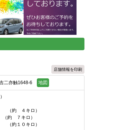
店舗情報を印刷
二亦触1648-6
地図


　（約　４キロ）

（約　７キロ）

　　（約１０キロ）