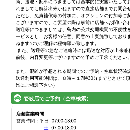
尚、送迎・配車につきましては基本的に実施いたして
れましても解答出来かねますので直接店舗までお問合せ下
ただし、免責補償等の付加に、オプションの付加等ご
ございますので、ご要望の際は事前に店舗へお問い合わせ
送迎等につきましては、島内の公共交通機関の不便性
ービスとし、お客様の任意、同意の上実施致しており
ねますのでご理解の程御願い致します。　　　　　　　　　　　　　
 また、送迎等の急なご連絡時には迅速な対応が出来兼ねる場合や、ケースによっては時間の
前後、内容変更等ございますので予めご了承ください。

また、混雑が予想される期間でのご予約・空車状況確認
送迎利用可能時間は、８時～１7時30分までとさせて
壱岐店でご予約（空車検索）
店舗営業時間
営業時間：
平日
07:00
-
18:00
土
07:00-18:00