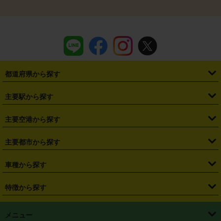
都道府県から探す
・
北海道
・
青森県
・
岩手県
・
宮城県
・
秋田県
・
山形県
主要駅から探す
・
福島県
・
東京都
・
神奈川県
・
埼玉県
・
千葉県
・
茨城県
・
札幌駅
・
仙台駅
・
新宿駅
・
池袋駅
・
渋谷駅
・
東京駅
主要空港から探す
・
栃木県
・
群馬県
・
山梨県
・
愛知県
・
静岡県
・
岐阜県
・
横浜駅
・
川崎駅
・
大宮駅
・
西船橋駅
・
柏駅
・
名古屋駅
・
新千歳空港
・
仙台空港
主要都市から探す
・
長野県
・
新潟県
・
富山県
・
石川県
・
福井県
・
大阪府
・
大阪駅
・
難波駅
・
三宮駅
・
京都駅
・
広島駅
・
博多駅
・
成田空港
・
羽田空港
・
兵庫県
・
京都府
・
滋賀県
・
和歌山県
・
奈良県
・
三重県
・
札幌市
・
仙台市
車種から探す
・
熊本駅
・
那覇空港駅
・
中部国際空港セントレア
・
関西国際空港
・
鳥取県
・
島根県
・
岡山県
・
広島県
・
山口県
・
徳島県
・
千葉市
・
さいたま市
・
軽自動車
・
コンパクトカー
・
ステーションワゴン・セダン
特徴から探す
・
大阪国際空港（伊丹空港）
・
神戸空港
・
香川県
・
愛媛県
・
高知県
・
福岡県
・
佐賀県
・
長崎県
・
横浜市
・
川崎市
・
ミニバン・ワンボックス
・
高級ミニバン・ワンボックス
・
SUV
・
岡山空港
・
徳島空港
・
ハイブリッド
・
宅配レンタカー
・
ETCカードレンタル
・
熊本県
・
大分県
・
宮崎県
・
鹿児島県
・
沖縄県
・
相模原市
・
新潟市
メニュー
・
軽トラック・商用バン