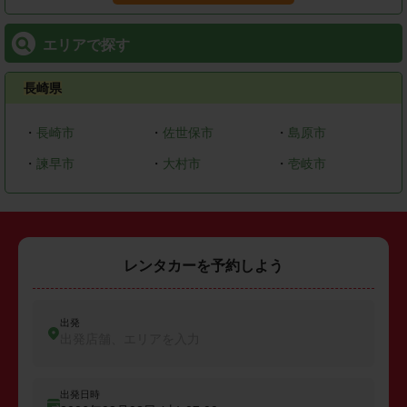
エリアで探す
長崎県
・
長崎市
・
佐世保市
・
島原市
・
諫早市
・
大村市
・
壱岐市
レンタカーを予約しよう
出発
出発店舗、エリアを入力
出発日時