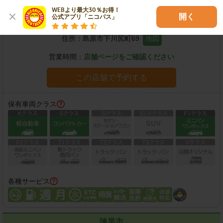
WEBより最大30％お得！

島原外港店
開く
公式アプリ「ニコパス」
住所：
島原市下川尻町69
地図
営業時間：
店舗ページをご確認ください
この店舗で予約する
保有車両クラス
各種サービス
諫早市