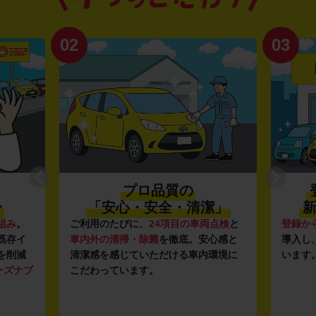
02
03
プロ品質の
〜
「安心・安全・清潔」
新
組み
。
ご利用のたびに、
24項目の車両点検
と
登録か
既存イ
車内外の清掃・除菌
を徹底。安心感と
導入し
を削減
清潔感を感じていただける車内環境に
います
ーズナブ
こだわっています。