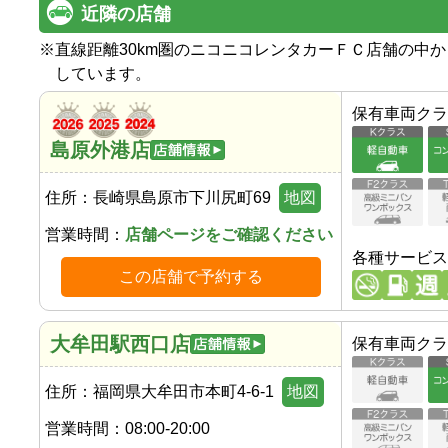
近隣の店舗
※
直線距離30km圏のニコニコレンタカーＦＣ店舗の中
しています。
保有車両クラ
島原外港店
住所：
長崎県島原市下川尻町69
地図
営業時間：
店舗ページをご確認ください
各種サービス
この店舗で予約する
大牟田駅西口店
保有車両クラ
住所：
福岡県大牟田市本町4-6-1
地図
営業時間：
08:00-20:00