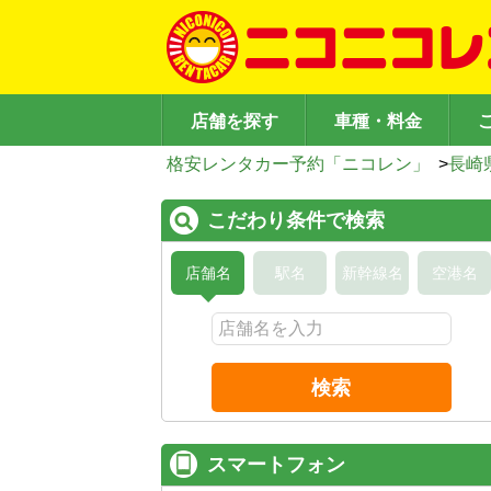
店舗を探す
車種・料金
格安レンタカー予約「ニコレン」
>
長崎
こだわり条件で検索
店舗名
駅名
新幹線名
空港名
検索
スマートフォン