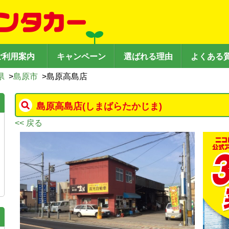
ご利用案内
キャンペーン
選ばれる理由
よくある
県
>
島原市
>
島原高島店
島原高島店
(しまばらたかじま)
<< 戻る