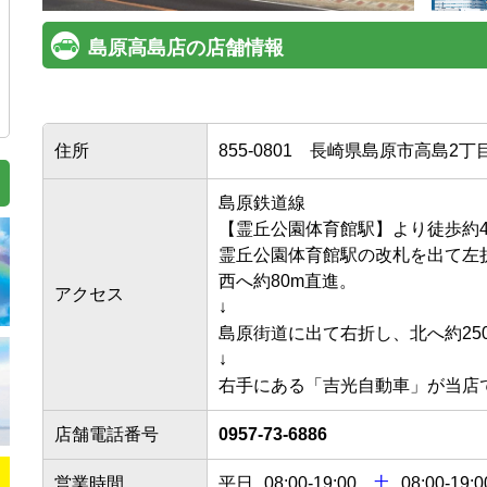
島原高島店の店舗情報
住所
855-0801
長崎県島原市高島2丁目
島原鉄道線

【霊丘公園体育館駅】より徒歩約4分
霊丘公園体育館駅の改札を出て左折し
西へ約80m直進。

アクセス
↓

島原街道に出て右折し、北へ約250m
↓

店舗電話番号
0957-73-6886
営業時間
平日
08:00
-
19:00
土
08:00-19:0