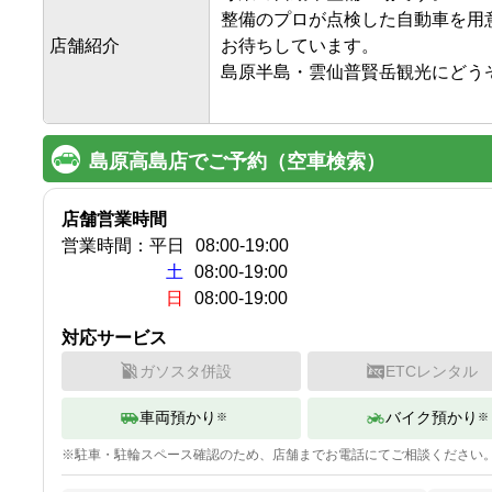
整備のプロが点検した自動車を用意
店舗紹介
お待ちしています。

島原半島・雲仙普賢岳観光にどうぞ
島原高島店でご予約（空車検索）
店舗営業時間
営業時間：
平日
08:00
-
19:00
土
08:00-19:00
日
08:00-19:00
対応サービス
ガソスタ併設
ETCレンタル
車両預かり
バイク預かり
※
※
※
駐車・駐輪
スペース確認のため、店舗までお電話にてご相談ください