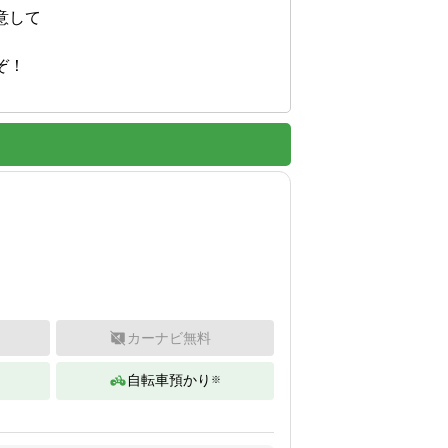
して

！

カーナビ無料
自転車預かり
※
。