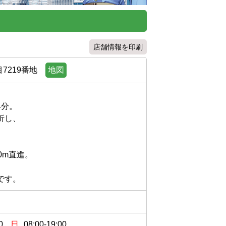
店舗情報を印刷
7219番地
地図
。

、

直進。

0
日
08:00-19:00