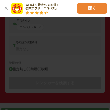
返却日時
WEBより最大30％お得！

2026年08月09日 (日)
04:00
開く
公式アプリ「ニコパス」
車両タイプ
コンパクトカー
その他の検索条件
指定なし
禁煙/喫煙
指定無し
禁煙
喫煙
レンタカーを検索する