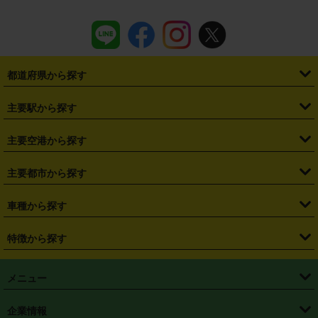
都道府県から探す
・
北海道
・
青森県
・
岩手県
・
宮城県
・
秋田県
・
山形県
主要駅から探す
・
福島県
・
東京都
・
神奈川県
・
埼玉県
・
千葉県
・
茨城県
・
札幌駅
・
仙台駅
・
新宿駅
・
池袋駅
・
渋谷駅
・
東京駅
主要空港から探す
・
栃木県
・
群馬県
・
山梨県
・
愛知県
・
静岡県
・
岐阜県
・
横浜駅
・
川崎駅
・
大宮駅
・
西船橋駅
・
柏駅
・
名古屋駅
・
新千歳空港
・
仙台空港
主要都市から探す
・
長野県
・
新潟県
・
富山県
・
石川県
・
福井県
・
大阪府
・
大阪駅
・
難波駅
・
三宮駅
・
京都駅
・
広島駅
・
博多駅
・
成田空港
・
羽田空港
・
兵庫県
・
京都府
・
滋賀県
・
和歌山県
・
奈良県
・
三重県
・
札幌市
・
仙台市
車種から探す
・
熊本駅
・
那覇空港駅
・
中部国際空港セントレア
・
関西国際空港
・
鳥取県
・
島根県
・
岡山県
・
広島県
・
山口県
・
徳島県
・
千葉市
・
さいたま市
・
軽自動車
・
コンパクトカー
・
ステーションワゴン・セダン
特徴から探す
・
大阪国際空港（伊丹空港）
・
神戸空港
・
香川県
・
愛媛県
・
高知県
・
福岡県
・
佐賀県
・
長崎県
・
横浜市
・
川崎市
・
ミニバン・ワンボックス
・
高級ミニバン・ワンボックス
・
SUV
・
岡山空港
・
徳島空港
・
ハイブリッド
・
宅配レンタカー
・
ETCカードレンタル
・
熊本県
・
大分県
・
宮崎県
・
鹿児島県
・
沖縄県
・
相模原市
・
新潟市
メニュー
・
軽トラック・商用バン
・
福岡空港
・
鹿児島空港
・
長期レンタル
・
深夜時間帯レンタル
・
免責補償プラス
・
静岡市
・
浜松市
・
・
トラック・バン
トップページ
・
はじめての方へ
・
ご利用案内
(タウンエースバン、ライトエースバン等)
企業情報
・
那覇空港
・
パーフェクト補償
・
スタッドレスタイヤ
・
直前予約