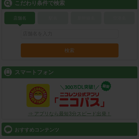
こだわり条件で検索
店舗名
駅名
新幹線名
空港名
検索
スマートフォン
⇒ アプリなら最短3分スピード出発！
おすすめコンテンツ