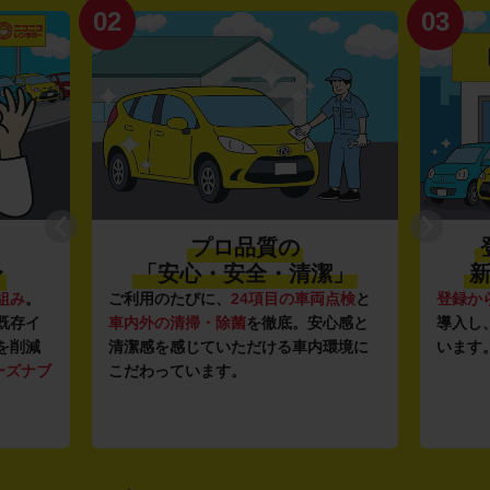
02
03
プロ品質の
〜
「安心・安全・清潔」
新
組み
。
ご利用のたびに、
24項目の車両点検
と
登録か
既存イ
車内外の清掃・除菌
を徹底。安心感と
導入し
を削減
清潔感を感じていただける車内環境に
います
ーズナブ
こだわっています。