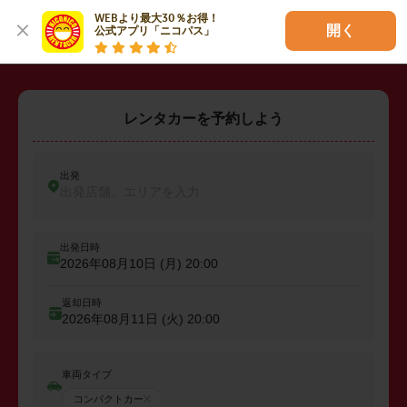
・
諫早市
・
大村市
・
壱岐市
WEBより最大30％お得！

開く
公式アプリ「ニコパス」
レンタカーを予約しよう
出発
出発店舗、エリアを入力
出発日時
2026年08月10日 (月)
20:00
返却日時
2026年08月11日 (火)
20:00
車両タイプ
コンパクトカー