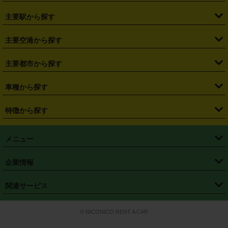
・
北海道
・
青森県
・
岩手県
・
宮城県
・
秋田県
・
山形県
主要駅から探す
・
福島県
・
東京都
・
神奈川県
・
埼玉県
・
千葉県
・
茨城県
・
札幌駅
・
仙台駅
・
新宿駅
・
池袋駅
・
渋谷駅
・
東京駅
主要空港から探す
・
栃木県
・
群馬県
・
山梨県
・
愛知県
・
静岡県
・
岐阜県
・
横浜駅
・
川崎駅
・
大宮駅
・
西船橋駅
・
柏駅
・
名古屋駅
・
新千歳空港
・
仙台空港
主要都市から探す
・
長野県
・
新潟県
・
富山県
・
石川県
・
福井県
・
大阪府
・
大阪駅
・
難波駅
・
三宮駅
・
京都駅
・
広島駅
・
博多駅
・
成田空港
・
羽田空港
・
兵庫県
・
京都府
・
滋賀県
・
和歌山県
・
奈良県
・
三重県
・
札幌市
・
仙台市
車種から探す
・
熊本駅
・
那覇空港駅
・
中部国際空港セントレア
・
関西国際空港
・
鳥取県
・
島根県
・
岡山県
・
広島県
・
山口県
・
徳島県
・
千葉市
・
さいたま市
・
軽自動車
・
コンパクトカー
・
ステーションワゴン・セダン
特徴から探す
・
大阪国際空港（伊丹空港）
・
神戸空港
・
香川県
・
愛媛県
・
高知県
・
福岡県
・
佐賀県
・
長崎県
・
横浜市
・
川崎市
・
ミニバン・ワンボックス
・
高級ミニバン・ワンボックス
・
SUV
・
岡山空港
・
徳島空港
・
ハイブリッド
・
宅配レンタカー
・
ETCカードレンタル
・
熊本県
・
大分県
・
宮崎県
・
鹿児島県
・
沖縄県
・
相模原市
・
新潟市
メニュー
・
軽トラック・商用バン
・
福岡空港
・
鹿児島空港
・
長期レンタル
・
深夜時間帯レンタル
・
免責補償プラス
・
静岡市
・
浜松市
・
・
トラック・バン
トップページ
・
はじめての方へ
・
ご利用案内
(タウンエースバン、ライトエースバン等)
企業情報
・
那覇空港
・
パーフェクト補償
・
スタッドレスタイヤ
・
直前予約
・
名古屋市
・
京都市
・
・
トラック・バン
ベストレート保証
・
予約から返却まで
・
・
店舗オリジナル
利用シーン別ガイ
(ハイエースバン・キャラバン等)
・
・
ニコパス(アプリ)
会社概要
・
ニュース
・
国際運転免許証
・
フランチャイズ募集
・
営業時間外返却サービス
・
個人情報保護
関連サービス
・
大阪市
・
堺市
ド
・
・
レッカー搬送サービス
カスタマーハラスメントに対する基本方針
・
神戸市
・
岡山市
・
・
車種・料金
カーリースなら「定額ニコノリパック」
・
店舗を探す
・
キャンペーン
© NICONICO RENT A CAR
・
特定商取引法に基づく表記
・
旅行業約款
・
広島市
・
北九州市
・
・
会員特典
超短期カーリースの「ニコリース」
・
選ばれる理由
・
安心・安全への取