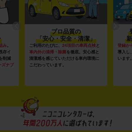
プロ品質の
〜
「安心・安全・清潔」
新
組み
。
ご利用のたびに、
24項目の車両点検
と
登録か
既存イ
車内外の清掃・除菌
を徹底。安心感と
導入し
を削減
清潔感を感じていただける車内環境に
います
ーズナブ
こだわっています。