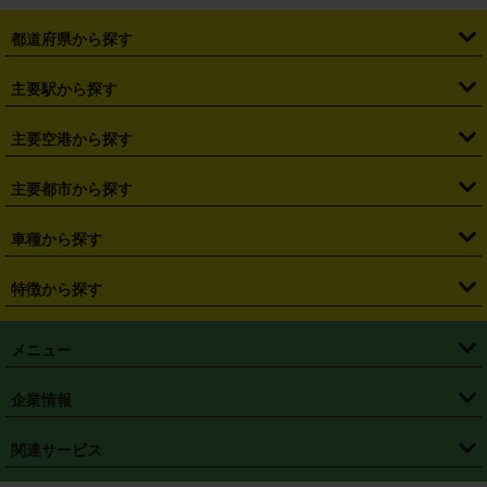
都道府県から探す
・
北海道
・
青森県
・
岩手県
・
宮城県
・
秋田県
・
山形県
主要駅から探す
・
福島県
・
東京都
・
神奈川県
・
埼玉県
・
千葉県
・
茨城県
・
札幌駅
・
仙台駅
・
新宿駅
・
池袋駅
・
渋谷駅
・
東京駅
主要空港から探す
・
栃木県
・
群馬県
・
山梨県
・
愛知県
・
静岡県
・
岐阜県
・
横浜駅
・
川崎駅
・
大宮駅
・
西船橋駅
・
柏駅
・
名古屋駅
・
新千歳空港
・
仙台空港
主要都市から探す
・
長野県
・
新潟県
・
富山県
・
石川県
・
福井県
・
大阪府
・
大阪駅
・
難波駅
・
三宮駅
・
京都駅
・
広島駅
・
博多駅
・
成田空港
・
羽田空港
・
兵庫県
・
京都府
・
滋賀県
・
和歌山県
・
奈良県
・
三重県
・
札幌市
・
仙台市
車種から探す
・
熊本駅
・
那覇空港駅
・
中部国際空港セントレア
・
関西国際空港
・
鳥取県
・
島根県
・
岡山県
・
広島県
・
山口県
・
徳島県
・
千葉市
・
さいたま市
・
軽自動車
・
コンパクトカー
・
ステーションワゴン・セダン
特徴から探す
・
大阪国際空港（伊丹空港）
・
神戸空港
・
香川県
・
愛媛県
・
高知県
・
福岡県
・
佐賀県
・
長崎県
・
横浜市
・
川崎市
・
ミニバン・ワンボックス
・
高級ミニバン・ワンボックス
・
SUV
・
岡山空港
・
徳島空港
・
ハイブリッド
・
宅配レンタカー
・
ETCカードレンタル
・
熊本県
・
大分県
・
宮崎県
・
鹿児島県
・
沖縄県
・
相模原市
・
新潟市
メニュー
・
軽トラック・商用バン
・
福岡空港
・
鹿児島空港
・
長期レンタル
・
深夜時間帯レンタル
・
免責補償プラス
・
静岡市
・
浜松市
・
・
トラック・バン
トップページ
・
はじめての方へ
・
ご利用案内
(タウンエースバン、ライトエースバン等)
企業情報
・
那覇空港
・
パーフェクト補償
・
スタッドレスタイヤ
・
直前予約
・
名古屋市
・
京都市
・
・
トラック・バン
ベストレート保証
・
予約から返却まで
・
・
店舗オリジナル
利用シーン別ガイ
(ハイエースバン・キャラバン等)
・
・
ニコパス(アプリ)
会社概要
・
ニュース
・
国際運転免許証
・
フランチャイズ募集
・
営業時間外返却サービス
・
個人情報保護
関連サービス
・
大阪市
・
堺市
ド
・
・
レッカー搬送サービス
カスタマーハラスメントに対する基本方針
・
神戸市
・
岡山市