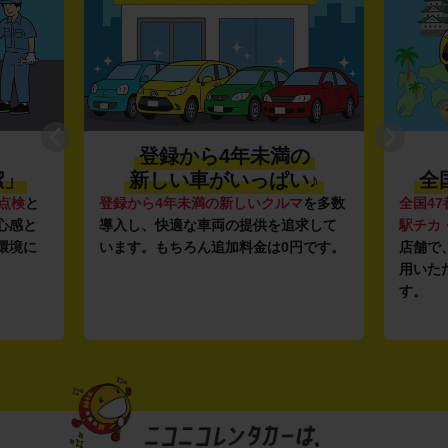
登録から4年未満の
潔」
新しい車がいっぱい♪
全
点検
と
登録から4年未満の新しいクルマ
を多数
全国47
心感と
導入し、快適な車両の提供を追求して
駅チカ
環境に
います。もちろん追加料金は0円です。
店舗で
用いた
す。