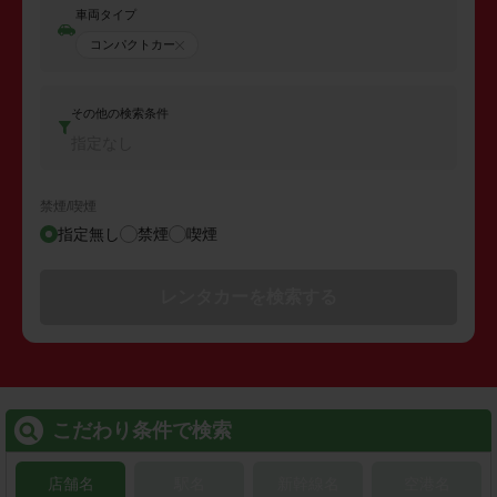
車両タイプ
コンパクトカー
その他の検索条件
指定なし
禁煙/喫煙
指定無し
禁煙
喫煙
レンタカーを検索する
こだわり条件で検索
店舗名
駅名
新幹線名
空港名