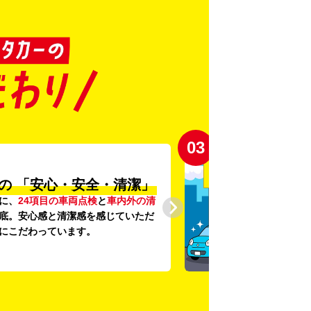
03
の
「安心・安全・清潔」
に、
24項目の車両点検
と
車内外の清
底。安心感と清潔感を感じていただ
にこだわっています。