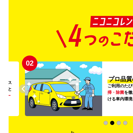
02
円〜
プロ品質
リンス
ご利用のたび
ること
掃・除菌
を徹
う
リー
ける車内環境