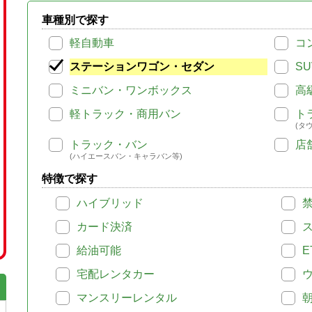
車種別で探す
軽自動車
コ
ステーションワゴン・セダン
SU
ミニバン・ワンボックス
高
軽トラック・商用バン
ト
(タ
トラック・バン
店
(ハイエースバン・キャラバン等)
特徴で探す
ハイブリッド
カード決済
給油可能
E
宅配レンタカー
マンスリーレンタル