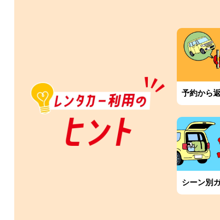
予約から
シーン別