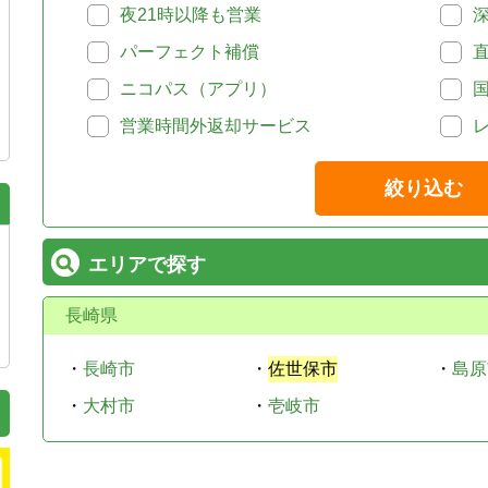
夜21時以降も営業
パーフェクト補償
ニコパス（アプリ）
営業時間外返却サービス
絞り込む
エリアで探す
長崎県
・
長崎市
・
佐世保市
・
島原
・
大村市
・
壱岐市