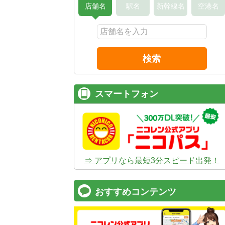
店舗名
駅名
新幹線名
空港名
検索
スマートフォン
⇒ アプリなら最短3分スピード出発！
おすすめコンテンツ