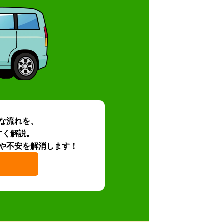
な流れを、
すく解説。
や不安を解消します！