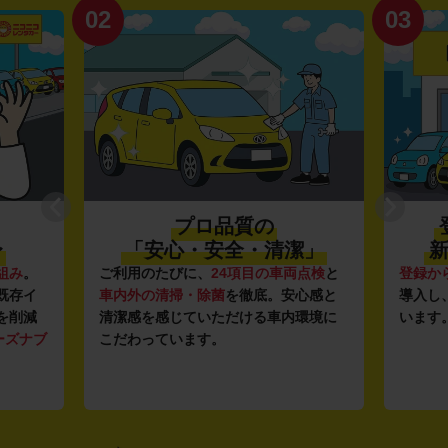
02
03
プロ品質の
〜
「安心・安全・清潔」
新
組み
。
ご利用のたびに、
24項目の車両点検
と
登録か
既存イ
車内外の清掃・除菌
を徹底。安心感と
導入し
を削減
清潔感を感じていただける車内環境に
います
ーズナブ
こだわっています。