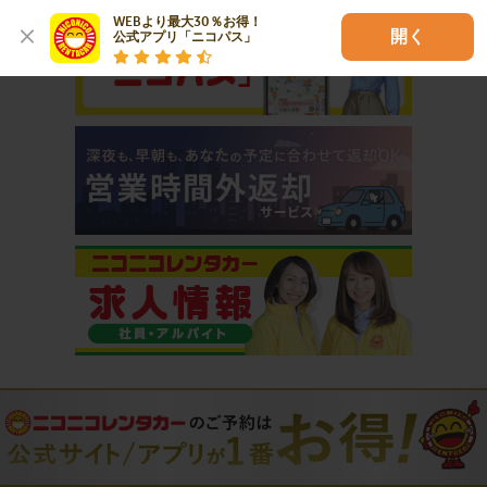
WEBより最大30％お得！

開く
公式アプリ「ニコパス」