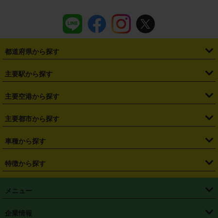
都道府県から探す
・
北海道
・
青森県
・
岩手県
・
宮城県
・
秋田県
・
山形県
主要駅から探す
・
福島県
・
東京都
・
神奈川県
・
埼玉県
・
千葉県
・
茨城県
・
札幌駅
・
仙台駅
・
新宿駅
・
池袋駅
・
渋谷駅
・
東京駅
主要空港から探す
・
栃木県
・
群馬県
・
山梨県
・
愛知県
・
静岡県
・
岐阜県
・
横浜駅
・
川崎駅
・
大宮駅
・
西船橋駅
・
柏駅
・
名古屋駅
・
新千歳空港
・
仙台空港
主要都市から探す
・
長野県
・
新潟県
・
富山県
・
石川県
・
福井県
・
大阪府
・
大阪駅
・
難波駅
・
三宮駅
・
京都駅
・
広島駅
・
博多駅
・
成田空港
・
羽田空港
・
兵庫県
・
京都府
・
滋賀県
・
和歌山県
・
奈良県
・
三重県
・
札幌市
・
仙台市
車種から探す
・
熊本駅
・
那覇空港駅
・
中部国際空港セントレア
・
関西国際空港
・
鳥取県
・
島根県
・
岡山県
・
広島県
・
山口県
・
徳島県
・
千葉市
・
さいたま市
・
軽自動車
・
コンパクトカー
・
ステーションワゴン・セダン
特徴から探す
・
大阪国際空港（伊丹空港）
・
神戸空港
・
香川県
・
愛媛県
・
高知県
・
福岡県
・
佐賀県
・
長崎県
・
横浜市
・
川崎市
・
ミニバン・ワンボックス
・
高級ミニバン・ワンボックス
・
SUV
・
岡山空港
・
徳島空港
・
ハイブリッド
・
宅配レンタカー
・
ETCカードレンタル
・
熊本県
・
大分県
・
宮崎県
・
鹿児島県
・
沖縄県
・
相模原市
・
新潟市
メニュー
・
軽トラック・商用バン
・
福岡空港
・
鹿児島空港
・
長期レンタル
・
深夜時間帯レンタル
・
免責補償プラス
・
静岡市
・
浜松市
・
・
トラック・バン
トップページ
・
はじめての方へ
・
ご利用案内
(タウンエースバン、ライトエースバン等)
企業情報
・
那覇空港
・
パーフェクト補償
・
スタッドレスタイヤ
・
直前予約