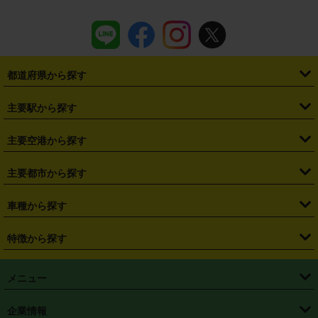
都道府県から探す
・
北海道
・
青森県
・
岩手県
・
宮城県
・
秋田県
・
山形県
主要駅から探す
・
福島県
・
東京都
・
神奈川県
・
埼玉県
・
千葉県
・
茨城県
・
札幌駅
・
仙台駅
・
新宿駅
・
池袋駅
・
渋谷駅
・
東京駅
主要空港から探す
・
栃木県
・
群馬県
・
山梨県
・
愛知県
・
静岡県
・
岐阜県
・
横浜駅
・
川崎駅
・
大宮駅
・
西船橋駅
・
柏駅
・
名古屋駅
・
新千歳空港
・
仙台空港
主要都市から探す
・
長野県
・
新潟県
・
富山県
・
石川県
・
福井県
・
大阪府
・
大阪駅
・
難波駅
・
三宮駅
・
京都駅
・
広島駅
・
博多駅
・
成田空港
・
羽田空港
・
兵庫県
・
京都府
・
滋賀県
・
和歌山県
・
奈良県
・
三重県
・
札幌市
・
仙台市
車種から探す
・
熊本駅
・
那覇空港駅
・
中部国際空港セントレア
・
関西国際空港
・
鳥取県
・
島根県
・
岡山県
・
広島県
・
山口県
・
徳島県
・
千葉市
・
さいたま市
・
軽自動車
・
コンパクトカー
・
ステーションワゴン・セダン
特徴から探す
・
大阪国際空港（伊丹空港）
・
神戸空港
・
香川県
・
愛媛県
・
高知県
・
福岡県
・
佐賀県
・
長崎県
・
横浜市
・
川崎市
・
ミニバン・ワンボックス
・
高級ミニバン・ワンボックス
・
SUV
・
岡山空港
・
徳島空港
・
ハイブリッド
・
宅配レンタカー
・
ETCカードレンタル
・
熊本県
・
大分県
・
宮崎県
・
鹿児島県
・
沖縄県
・
相模原市
・
新潟市
メニュー
・
軽トラック・商用バン
・
福岡空港
・
鹿児島空港
・
長期レンタル
・
深夜時間帯レンタル
・
免責補償プラス
・
静岡市
・
浜松市
・
・
トラック・バン
トップページ
・
はじめての方へ
・
ご利用案内
(タウンエースバン、ライトエースバン等)
企業情報
・
那覇空港
・
パーフェクト補償
・
スタッドレスタイヤ
・
直前予約