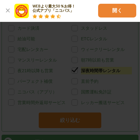
WEBより最大30％お得！

特徴で探す
開く
公式アプリ「ニコパス」
ハイブリッド
禁煙
カード決済
スタッドレス
給油可能
ETCレンタル
宅配レンタカー
ウィークリーレンタル
マンスリーレンタル
朝7時以前も営業
夜21時以降も営業
深夜時間帯レンタル
パーフェクト補償
直前予約
ニコパス（アプリ）
国際運転免許証
営業時間外返却サービス
レッカー搬送サービス
絞り込む