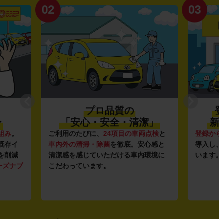
02
03
プロ品質の
〜
「安心・安全・清潔」
新
組み
。
ご利用のたびに、
24項目の車両点検
と
登録か
既存イ
車内外の清掃・除菌
を徹底。安心感と
導入し
を削減
清潔感を感じていただける車内環境に
います
ーズナブ
こだわっています。