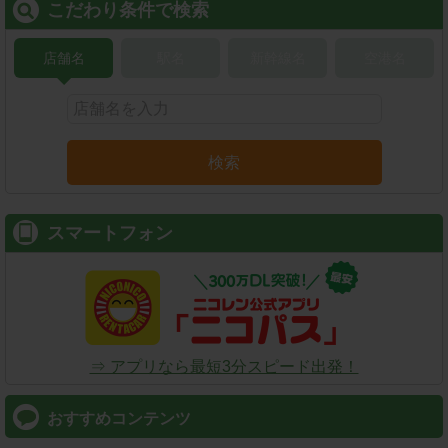
こだわり条件で検索
店舗名
駅名
新幹線名
空港名
検索
スマートフォン
⇒ アプリなら最短3分スピード出発！
おすすめコンテンツ