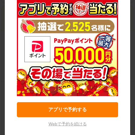
安城二本木新町店
住所：
安城市二本木新町1-7-22
地図
営業時間：
08:00-20:00
営業時間外返却サービス対応店
この店舗で予約する
保有車両クラス
アプリで予約する
Webで予約を続ける
各種サービス