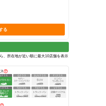
する
から、所在地が近い順に最大10店舗を表示
ス