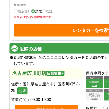
禁煙/喫煙
指定無し
禁煙
喫煙
※
当店はすべて禁煙車両です
レンタカーを検索
近隣の店舗
※
直線距離30km圏のニコニコレンタカーＦＣ店舗の中
しています。
名古屋広川町店
保有車両クラ
住所：
愛知県名古屋市中川区広川町5-1-
25
地図
営業時間：
09:00-19:00
各種サービス