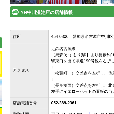
YH中川澄池店の店舗情報
住所
454-0806
愛知県名古屋市中川区澄
近鉄名古屋線

【烏森(かすもり)駅】より徒歩約16分
駅東口を出て県道190号線を右折し、
↓

アクセス
（松葉町一）交差点を左折し、佐屋街
↓

（長良橋西）交差点を左折し、北東へ
左手にイエローハットの看板の当
店舗電話番号
052-369-2361