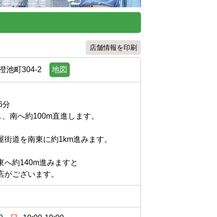
店舗情報を印刷
池町304-2
地図


南へ約100m直進します。

道を南東に約1km進みます。

約140m進みますと

店がございます。