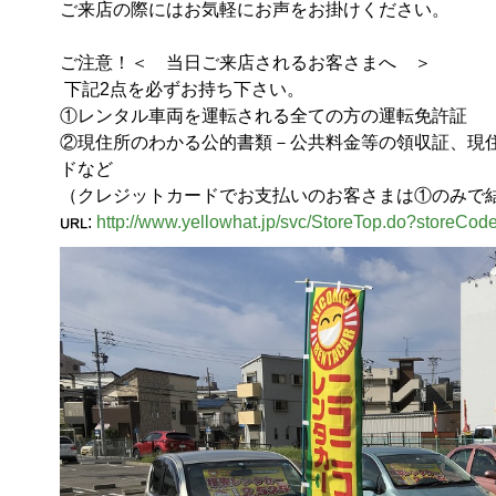
ご来店の際にはお気軽にお声をお掛けください。

ご注意！＜　当日ご来店されるお客さまへ　＞

 下記2点を必ずお持ち下さい。

①レンタル車両を運転される全ての方の運転免許証

②現住所のわかる公的書類－公共料金等の領収証、現
ドなど

（クレジットカードでお支払いのお客さまは①のみで
:
http://www.yellowhat.jp/svc/StoreTop.do?storeCo