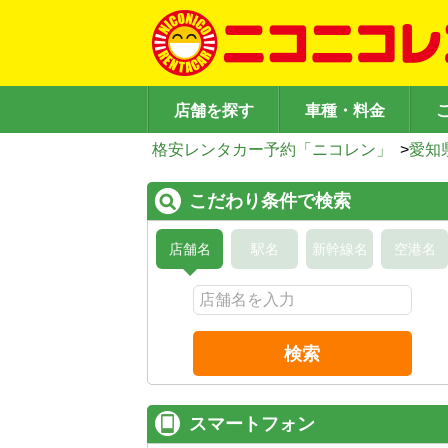
店舗を探す
車種・料金
格安レンタカー予約「ニコレン」
>
愛知
こだわり条件で検索
店舗名
駅名
新幹線名
空港名
検索
スマートフォン