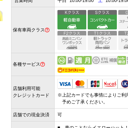
営業時間
平日
10:00
-
19:00
土
10:00-19:0
保有車両クラス
各種サービス
店舗利用可能
※
上記カードでも事情によりご利
クレジットカード
予めご了承ください。
店舗での現金決済
可
■　車のことならイエローハット！