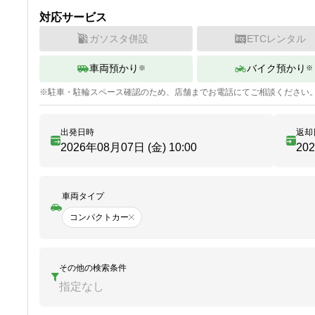
対応サービス
ガソスタ併設
ETCレンタル
車両預かり
バイク預かり
※
※
※
駐車・駐輪
スペース確認のため、店舗までお電話にてご相談ください
出発日時
返却
2026年08月07日 (金)
10:00
20
車両タイプ
コンパクトカー
その他の検索条件
指定なし