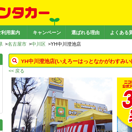
ご利用案内
キャンペーン
選ばれる理由
よくある
県
>
名古屋市
>
中川区
>
YH中川澄池店
YH中川澄池店
(いえろーはっとなかがわすみい
<< 戻る