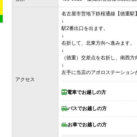
名古屋市営地下鉄桜通線【徳重駅】よ
↓

駅2番出口を出ます。

↓

右折して、北東方向へ進みます。

↓

（徳重）交差点を右折し、南西方向に
↓

アクセス
電車で
お越しの方
名古屋市営地下鉄桜通線/徳
バスで
お越しの方
徒歩6分
お車で
お越しの方
「名古屋市営バス「徳重西」
名古屋市営バス「