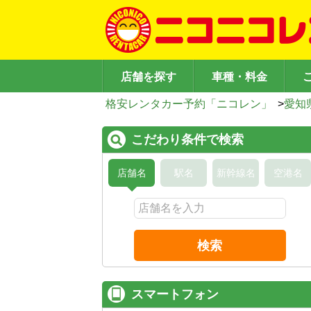
店舗を探す
車種・料金
格安レンタカー予約「ニコレン」
>
愛知
こだわり条件で検索
店舗名
駅名
新幹線名
空港名
検索
スマートフォン