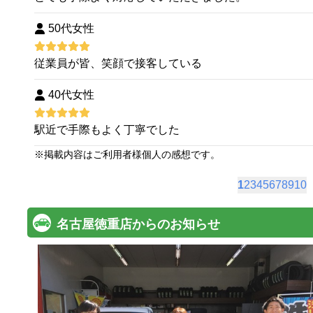
50代女性
従業員が皆、笑顔で接客している
40代女性
駅近で手際もよく丁寧でした
※
掲載内容はご利用者様個人の感想です。
1
2
3
4
5
6
7
8
9
10
名古屋徳重店からのお知らせ