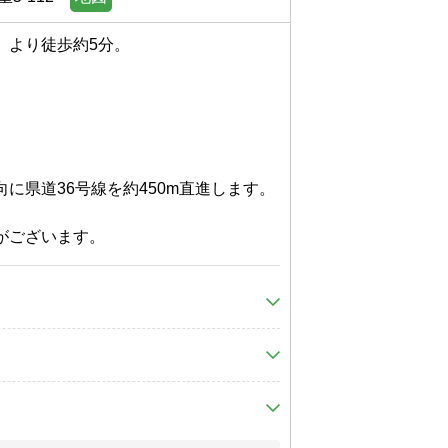
り徒歩約5分。

県道36号線を約450m直進します。

重駅
から1分」 バス停下車（徒歩1分）
徳重11系統」「徳重12系統」「幹鳴