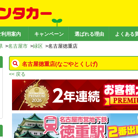
ご利用案内
キャンペーン
選ばれる理由
よくある
県
>
名古屋市
>
緑区
>
名古屋徳重店
名古屋徳重店
(なごやとくしげ)
<< 戻る