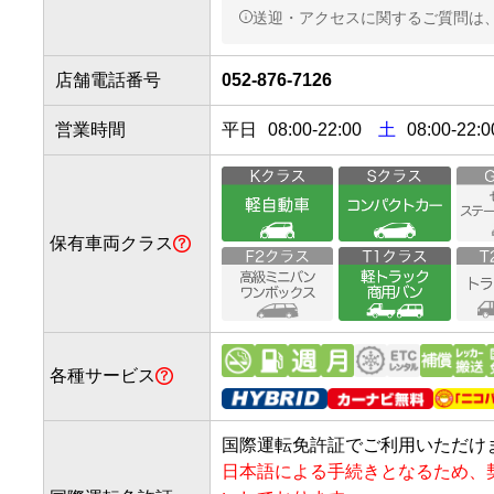
①地下鉄桜通線「徳重駅」改
主な系統
送迎・アクセスに関するご質問は
名二環「鳴海IC」から3分
子1系統」
②出口を出たら右へ進み最初
③紳士服の「AOKI」を左手に
①名二環「鳴海IC」を降りる
【市バス「徳重西」停留所より
店舗電話番号
052-876-7126
④左手にガソリンスタンドapo
②県道56号（名古屋岡崎線）
ンスタンド内がレンタカー
③「徳重」交差点方面を右折
①「徳重西」バス停で下車

営業時間
平日
08:00
-
22:00
土
08:00-22:0
④300mほど直進し左手にあるa
②西方角の乗鞍二丁目交差点方
す。
③左手に『apollostation
ガソリンスタンド敷地内へ
受付に到着です
保有車両クラス
「名鉄バス「徳重西」から1
名鉄バス 「地下
主な系統
各種サービス
【名鉄「徳重西」停留所より徒
①「徳重西」バス停で下車

国際運転免許証でご利用いただけ
②西方角の乗鞍二丁目交差点方
日本語による手続きとなるため、