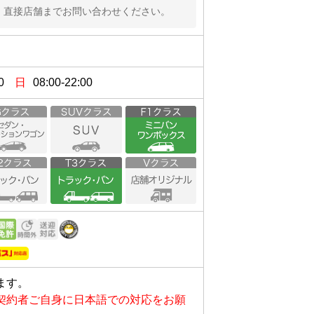
札を出て2番出口を出る

、直接店舗までお問い合わせください。
の交差点（徳重）信号を渡り右折

まっすぐ300mほど歩く



徒歩約1分】

llostationが見えたら到着、ガソリ
を徳重方面へ進む

受付です


0
日
08:00-22:00
pollostation徳重SS内が目的地で
向へ進む

』の看板が見えます。

お入りください、ニコニコレンタカー
分」 バス停下車（徒歩1分）
鉄徳重駅」系統
歩約1分】

ます。
向へ進む

契約者ご自身に日本語での対応をお願