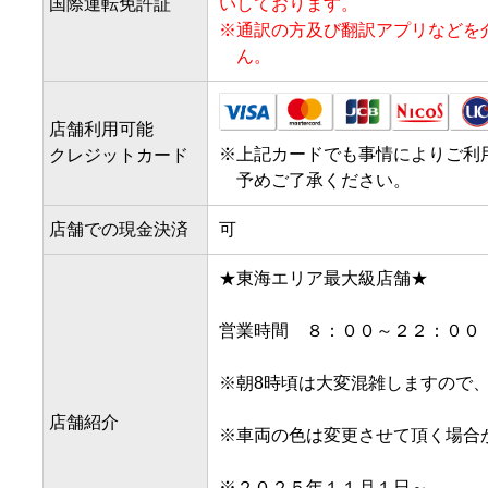
③左手に『apollostation
国際運転免許証
いしております。
ガソリンスタンド敷地内へ
※
通訳の方及び翻訳アプリなどを
受付に到着です。
ん。
店舗利用可能
※
上記カードでも事情によりご利
クレジットカード
予めご了承ください。
店舗での現金決済
可
★東海エリア最大級店舗★

営業時間　８：００～２２：００

※朝8時頃は大変混雑しますので、
店舗紹介
※車両の色は変更させて頂く場合が
※２０２５年１１月１日～
