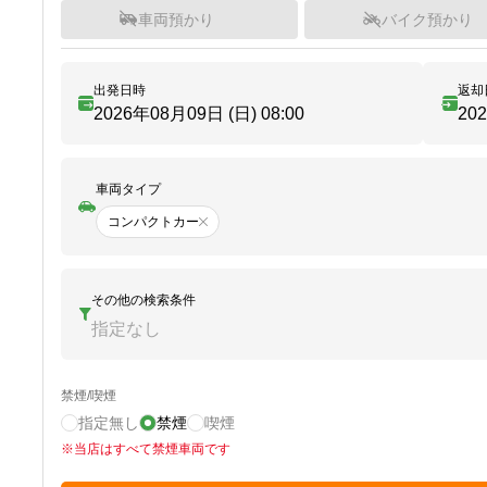
車両預かり
バイク預かり
出発日時
返却
2026年08月09日 (日)
08:00
20
車両タイプ
コンパクトカー
その他の検索条件
指定なし
禁煙/喫煙
指定無し
禁煙
喫煙
※
当店はすべて禁煙車両です