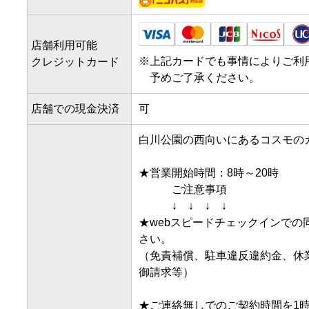
店舗利用可能
※
上記カードでも事情によりご利
クレジットカード
予めご了承ください。
店舗での現金決済
可
白川公園の西向いにあるコスモのガ
★営業開始時間：8時～20時

　　　ご注意事項

　　　↓　↓　↓　↓

★webスピードチェックインで
さい。

（免責補償、駐車違反違約金、休
御請求等）

★ご連絡無しでのご契約時間を1