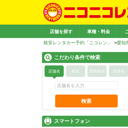
店舗を探す
車種・料金
格安レンタカー予約「ニコレン」
>
愛知
こだわり条件で検索
店舗名
駅名
新幹線名
空港名
検索
スマートフォン