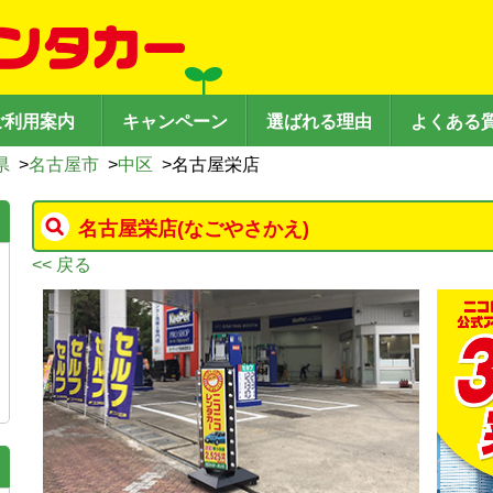
ご利用案内
キャンペーン
選ばれる理由
よくある
県
>
名古屋市
>
中区
>
名古屋栄店
名古屋栄店
(なごやさかえ)
<< 戻る