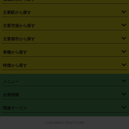
・
北海道
・
青森県
・
岩手県
・
宮城県
・
秋田県
・
山形県
主要駅から探す
・
福島県
・
東京都
・
神奈川県
・
埼玉県
・
千葉県
・
茨城県
・
札幌駅
・
仙台駅
・
新宿駅
・
池袋駅
・
渋谷駅
・
東京駅
主要空港から探す
・
栃木県
・
群馬県
・
山梨県
・
愛知県
・
静岡県
・
岐阜県
・
横浜駅
・
川崎駅
・
大宮駅
・
西船橋駅
・
柏駅
・
名古屋駅
・
新千歳空港
・
仙台空港
主要都市から探す
・
長野県
・
新潟県
・
富山県
・
石川県
・
福井県
・
大阪府
・
大阪駅
・
難波駅
・
三宮駅
・
京都駅
・
広島駅
・
博多駅
・
成田空港
・
羽田空港
・
兵庫県
・
京都府
・
滋賀県
・
和歌山県
・
奈良県
・
三重県
・
札幌市
・
仙台市
車種から探す
・
熊本駅
・
那覇空港駅
・
中部国際空港セントレア
・
関西国際空港
・
鳥取県
・
島根県
・
岡山県
・
広島県
・
山口県
・
徳島県
・
千葉市
・
さいたま市
・
軽自動車
・
コンパクトカー
・
ステーションワゴン・セダン
特徴から探す
・
大阪国際空港（伊丹空港）
・
神戸空港
・
香川県
・
愛媛県
・
高知県
・
福岡県
・
佐賀県
・
長崎県
・
横浜市
・
川崎市
・
ミニバン・ワンボックス
・
高級ミニバン・ワンボックス
・
SUV
・
岡山空港
・
徳島空港
・
ハイブリッド
・
宅配レンタカー
・
ETCカードレンタル
・
熊本県
・
大分県
・
宮崎県
・
鹿児島県
・
沖縄県
・
相模原市
・
新潟市
メニュー
・
軽トラック・商用バン
・
福岡空港
・
鹿児島空港
・
長期レンタル
・
深夜時間帯レンタル
・
免責補償プラス
・
静岡市
・
浜松市
・
・
トラック・バン
トップページ
・
はじめての方へ
・
ご利用案内
(タウンエースバン、ライトエースバン等)
企業情報
・
那覇空港
・
パーフェクト補償
・
スタッドレスタイヤ
・
直前予約
・
名古屋市
・
京都市
・
・
トラック・バン
ベストレート保証
・
予約から返却まで
・
・
店舗オリジナル
利用シーン別ガイ
(ハイエースバン・キャラバン等)
・
・
ニコパス(アプリ)
会社概要
・
ニュース
・
国際運転免許証
・
フランチャイズ募集
・
営業時間外返却サービス
・
個人情報保護
関連サービス
・
大阪市
・
堺市
ド
・
・
レッカー搬送サービス
カスタマーハラスメントに対する基本方針
・
神戸市
・
岡山市
・
・
車種・料金
カーリースなら「定額ニコノリパック」
・
店舗を探す
・
キャンペーン
© NICONICO RENT A CAR
・
特定商取引法に基づく表記
・
旅行業約款
・
広島市
・
北九州市
・
・
会員特典
超短期カーリースの「ニコリース」
・
選ばれる理由
・
安心・安全への取