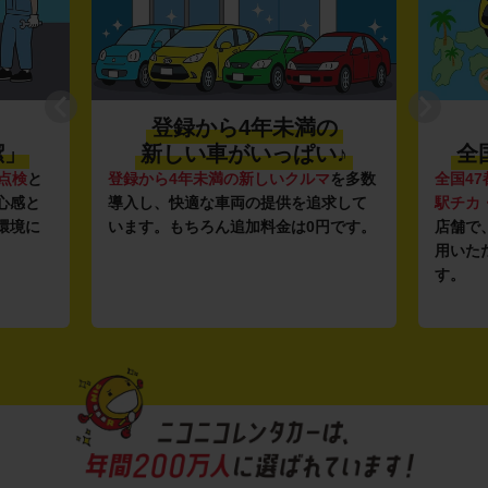
登録から4年未満の
潔」
新しい車がいっぱい♪
全
点検
と
登録から4年未満の新しいクルマ
を多数
全国47
心感と
導入し、快適な車両の提供を追求して
駅チカ
環境に
います。もちろん追加料金は0円です。
店舗で
用いた
す。