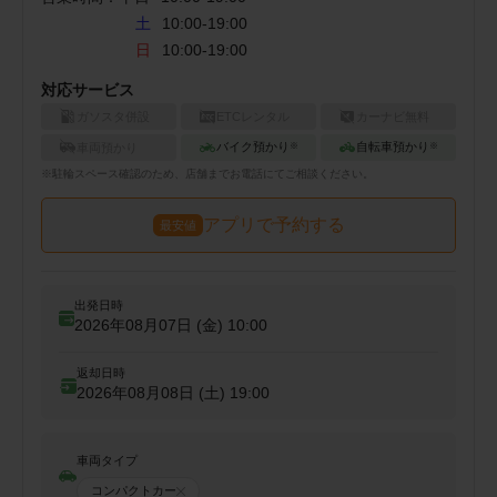
土
10:00-19:00
日
10:00-19:00
対応サービス
ガソスタ併設
ETCレンタル
カーナビ無料
バイク預かり
自転車預かり
車両預かり
※
※
※
駐輪
スペース確認のため、店舗までお電話にてご相談ください。
アプリで予約する
最安値
出発日時
2026年08月07日 (金)
10:00
返却日時
2026年08月08日 (土)
19:00
車両タイプ
コンパクトカー