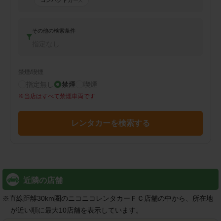
コンパクトカー
その他の検索条件
指定なし
禁煙/喫煙
指定無し
禁煙
喫煙
※
当店はすべて禁煙車両です
レンタカーを検索する
近隣の店舗
※
直線距離30km圏のニコニコレンタカーＦＣ店舗の中から、所在地
が近い順に最大10店舗を表示しています。