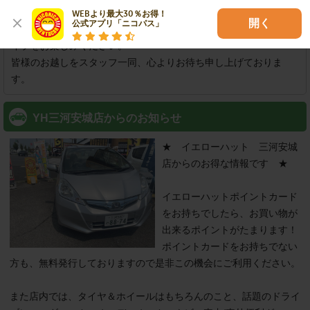
■　車のことならイエローハット！　三河安城店です　■

WEBより最大30％お得！

開く
公式アプリ「ニコパス」
カー用品専門店で、しっかり整備・点検されたお車で快適なドラ
イブをお楽しみください。

皆様のお越しをスタッフ一同、心よりお待ち申し上げておりま
す。
YH三河安城店からのお知らせ
★　イエローハット　三河安城
店からのお得な情報です　★

イエローハットポイントカード
をお持ちでしたら、お買い物が
出来るポイントがたまります！

ポイントカードをお持ちでない
方も、無料発行しておりますので是非この機会にご利用ください。

また店内では、タイヤ＆ホイールはもちろんのこと、話題のドライ