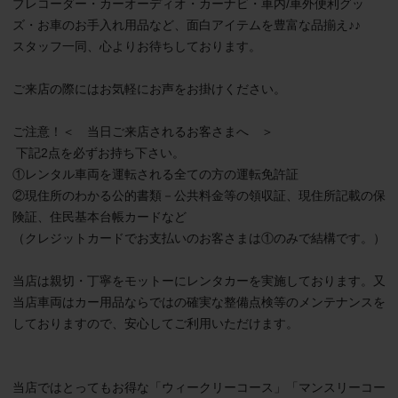
ブレコーダー・カーオーディオ・カーナビ・車内/車外便利グッ
ズ・お車のお手入れ用品など、面白アイテムを豊富な品揃え♪♪

スタッフ一同、心よりお待ちしております。

ご来店の際にはお気軽にお声をお掛けください。

ご注意！＜　当日ご来店されるお客さまへ　＞

 下記2点を必ずお持ち下さい。

①レンタル車両を運転される全ての方の運転免許証

②現住所のわかる公的書類－公共料金等の領収証、現住所記載の保
険証、住民基本台帳カードなど

（クレジットカードでお支払いのお客さまは①のみで結構です。）

当店は親切・丁寧をモットーにレンタカーを実施しております。又
当店車両はカー用品ならではの確実な整備点検等のメンテナンスを
しておりますので、安心してご利用いただけます。

当店ではとってもお得な「ウィークリーコース」「マンスリーコー