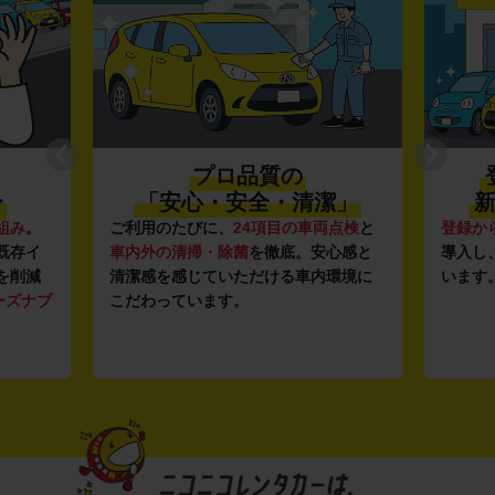
プロ品質の
登録から4年未
「安心・安全・清潔」
新しい車がいっぱ
用のたびに、
24項目の車両点検
と
登録から4年未満の新しいク
外の清掃・除菌
を徹底。安心感と
導入し、快適な車両の提供を
感を感じていただける車内環境に
います。もちろん追加料金は
わっています。