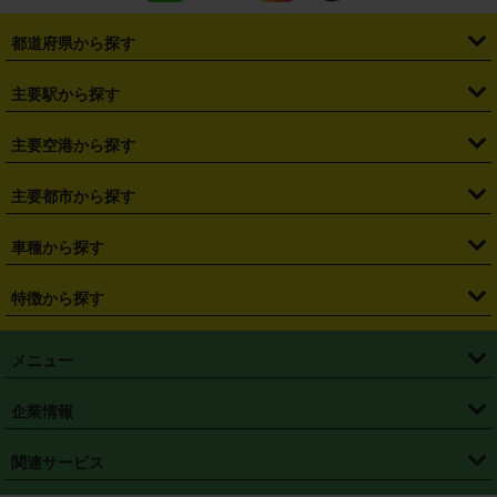
都道府県から探す
・
北海道
・
青森県
・
岩手県
・
宮城県
・
秋田県
・
山形県
主要駅から探す
・
福島県
・
東京都
・
神奈川県
・
埼玉県
・
千葉県
・
茨城県
・
札幌駅
・
仙台駅
・
新宿駅
・
池袋駅
・
渋谷駅
・
東京駅
主要空港から探す
・
栃木県
・
群馬県
・
山梨県
・
愛知県
・
静岡県
・
岐阜県
・
横浜駅
・
川崎駅
・
大宮駅
・
西船橋駅
・
柏駅
・
名古屋駅
・
新千歳空港
・
仙台空港
主要都市から探す
・
長野県
・
新潟県
・
富山県
・
石川県
・
福井県
・
大阪府
・
大阪駅
・
難波駅
・
三宮駅
・
京都駅
・
広島駅
・
博多駅
・
成田空港
・
羽田空港
・
兵庫県
・
京都府
・
滋賀県
・
和歌山県
・
奈良県
・
三重県
・
札幌市
・
仙台市
車種から探す
・
熊本駅
・
那覇空港駅
・
中部国際空港セントレア
・
関西国際空港
・
鳥取県
・
島根県
・
岡山県
・
広島県
・
山口県
・
徳島県
・
千葉市
・
さいたま市
・
軽自動車
・
コンパクトカー
・
ステーションワゴン・セダン
特徴から探す
・
大阪国際空港（伊丹空港）
・
神戸空港
・
香川県
・
愛媛県
・
高知県
・
福岡県
・
佐賀県
・
長崎県
・
横浜市
・
川崎市
・
ミニバン・ワンボックス
・
高級ミニバン・ワンボックス
・
SUV
・
岡山空港
・
徳島空港
・
ハイブリッド
・
宅配レンタカー
・
ETCカードレンタル
・
熊本県
・
大分県
・
宮崎県
・
鹿児島県
・
沖縄県
・
相模原市
・
新潟市
メニュー
・
軽トラック・商用バン
・
福岡空港
・
鹿児島空港
・
長期レンタル
・
深夜時間帯レンタル
・
免責補償プラス
・
静岡市
・
浜松市
・
・
トラック・バン
トップページ
・
はじめての方へ
・
ご利用案内
(タウンエースバン、ライトエースバン等)
企業情報
・
那覇空港
・
パーフェクト補償
・
スタッドレスタイヤ
・
直前予約
・
名古屋市
・
京都市
・
・
トラック・バン
ベストレート保証
・
予約から返却まで
・
・
店舗オリジナル
利用シーン別ガイ
(ハイエースバン・キャラバン等)
・
・
ニコパス(アプリ)
会社概要
・
ニュース
・
国際運転免許証
・
フランチャイズ募集
・
営業時間外返却サービス
・
個人情報保護
関連サービス
・
大阪市
・
堺市
ド
・
・
レッカー搬送サービス
カスタマーハラスメントに対する基本方針