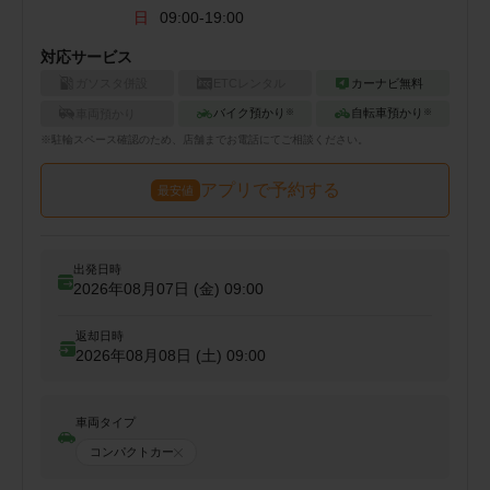
日
09:00-19:00
対応サービス
ガソスタ併設
ETCレンタル
カーナビ無料
バイク預かり
自転車預かり
車両預かり
※
※
※
駐輪
スペース確認のため、店舗までお電話にてご相談ください。
アプリで予約する
最安値
出発日時
2026年08月07日 (金)
09:00
返却日時
2026年08月08日 (土)
09:00
車両タイプ
コンパクトカー