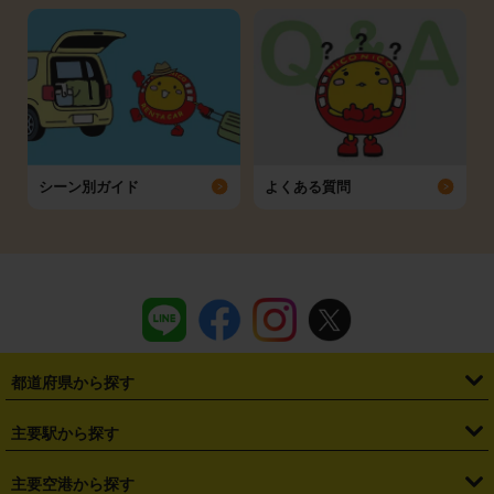
シーン別ガイド
よくある質問
都道府県から探す
・
北海道
・
青森県
・
岩手県
・
宮城県
・
秋田県
・
山形県
主要駅から探す
・
福島県
・
東京都
・
神奈川県
・
埼玉県
・
千葉県
・
茨城県
・
札幌駅
・
仙台駅
・
新宿駅
・
池袋駅
・
渋谷駅
・
東京駅
主要空港から探す