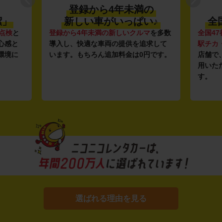
登録から4年未満の
潔」
新しい車がいっぱい♪
全
点検
と
登録から4年未満の新しいクルマ
を多数
全国47
心感と
導入し、快適な車両の提供を追求して
駅チカ
環境に
います。もちろん追加料金は0円です。
店舗で
用いた
す。
選ばれる理由を見る