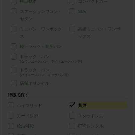
軽自動車
コンパクトカー
ステーションワゴン・
SUV
セダン
ミニバン・ワンボック
高級ミニバン・ワンボ
ス
ックス
軽トラック・商用バン
トラック・バン
(タウンエースバン、ライトエースバン等)
トラック・バン
(ハイエースバン・キャラバン等)
店舗オリジナル
特徴で探す
ハイブリッド
禁煙
カード決済
スタッドレス
給油可能
ETCレンタル