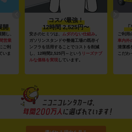
プロ品質の
〜
「安心・安全・清潔」
新
組み
。
ご利用のたびに、
24項目の車両点検
と
登録か
既存イ
車内外の清掃・除菌
を徹底。安心感と
導入し
を削減
清潔感を感じていただける車内環境に
います
ーズナブ
こだわっています。