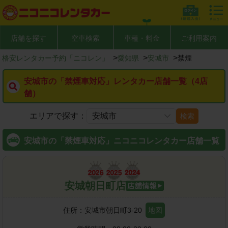
店舗を探す
空車検索
車種・料金
ご利用案内
>
>
>
格安レンタカー予約「ニコレン」
愛知県
安城市
禁煙
安城市の「禁煙車対応」レンタカー店舗一覧（4店
舗）
エリアで探す：
検索
安城市の「禁煙車対応」ニコニコレンタカー店舗一覧
安城朝日町店
住所：
安城市朝日町3-20
地図