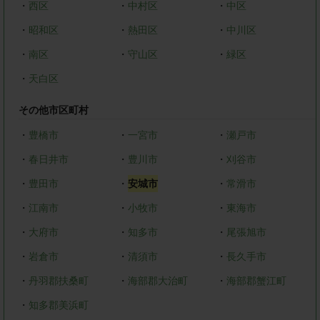
・
西区
・
中村区
・
中区
・
昭和区
・
熱田区
・
中川区
・
南区
・
守山区
・
緑区
・
天白区
その他市区町村
・
豊橋市
・
一宮市
・
瀬戸市
・
春日井市
・
豊川市
・
刈谷市
・
豊田市
・
安城市
・
常滑市
・
江南市
・
小牧市
・
東海市
・
大府市
・
知多市
・
尾張旭市
・
岩倉市
・
清須市
・
長久手市
・
丹羽郡扶桑町
・
海部郡大治町
・
海部郡蟹江町
・
知多郡美浜町