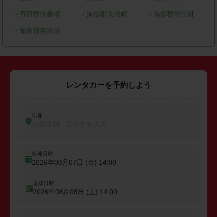
・
丹羽郡扶桑町
・
海部郡大治町
・
海部郡蟹江町
・
知多郡美浜町
レンタカーを予約しよう
出発
出発店舗、エリアを入力
出発日時
2026年08月07日 (金)
14:00
返却日時
2026年08月08日 (土)
14:00