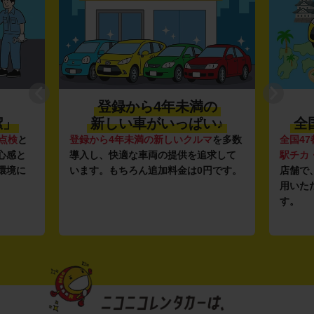
登録から4年未満の
潔」
新しい車がいっぱい♪
全
点検
と
登録から4年未満の新しいクルマ
を多数
全国47
心感と
導入し、快適な車両の提供を追求して
駅チカ
環境に
います。もちろん追加料金は0円です。
店舗で
用いた
す。