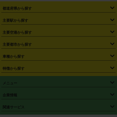
都道府県から探す
・
北海道
・
青森県
・
岩手県
・
宮城県
・
秋田県
・
山形県
主要駅から探す
・
福島県
・
東京都
・
神奈川県
・
埼玉県
・
千葉県
・
茨城県
・
札幌駅
・
仙台駅
・
新宿駅
・
池袋駅
・
渋谷駅
・
東京駅
主要空港から探す
・
栃木県
・
群馬県
・
山梨県
・
愛知県
・
静岡県
・
岐阜県
・
横浜駅
・
川崎駅
・
大宮駅
・
西船橋駅
・
柏駅
・
名古屋駅
・
新千歳空港
・
仙台空港
主要都市から探す
・
長野県
・
新潟県
・
富山県
・
石川県
・
福井県
・
大阪府
・
大阪駅
・
難波駅
・
三宮駅
・
京都駅
・
広島駅
・
博多駅
・
成田空港
・
羽田空港
・
兵庫県
・
京都府
・
滋賀県
・
和歌山県
・
奈良県
・
三重県
・
札幌市
・
仙台市
車種から探す
・
熊本駅
・
那覇空港駅
・
中部国際空港セントレア
・
関西国際空港
・
鳥取県
・
島根県
・
岡山県
・
広島県
・
山口県
・
徳島県
・
千葉市
・
さいたま市
・
軽自動車
・
コンパクトカー
・
ステーションワゴン・セダン
特徴から探す
・
大阪国際空港（伊丹空港）
・
神戸空港
・
香川県
・
愛媛県
・
高知県
・
福岡県
・
佐賀県
・
長崎県
・
横浜市
・
川崎市
・
ミニバン・ワンボックス
・
高級ミニバン・ワンボックス
・
SUV
・
岡山空港
・
徳島空港
・
ハイブリッド
・
宅配レンタカー
・
ETCカードレンタル
・
熊本県
・
大分県
・
宮崎県
・
鹿児島県
・
沖縄県
・
相模原市
・
新潟市
メニュー
・
軽トラック・商用バン
・
福岡空港
・
鹿児島空港
・
長期レンタル
・
深夜時間帯レンタル
・
免責補償プラス
・
静岡市
・
浜松市
・
・
トラック・バン
トップページ
・
はじめての方へ
・
ご利用案内
(タウンエースバン、ライトエースバン等)
企業情報
・
那覇空港
・
パーフェクト補償
・
スタッドレスタイヤ
・
直前予約
・
名古屋市
・
京都市
・
・
トラック・バン
ベストレート保証
・
予約から返却まで
・
・
店舗オリジナル
利用シーン別ガイ
(ハイエースバン・キャラバン等)
・
・
ニコパス(アプリ)
会社概要
・
ニュース
・
国際運転免許証
・
フランチャイズ募集
・
営業時間外返却サービス
・
個人情報保護
関連サービス
・
大阪市
・
堺市
ド
・
・
レッカー搬送サービス
カスタマーハラスメントに対する基本方針
・
神戸市
・
岡山市
・
・
車種・料金
カーリースなら「定額ニコノリパック」
・
店舗を探す
・
キャンペーン