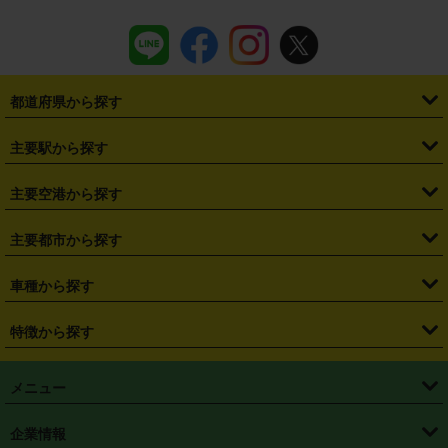
都道府県から探す
・
北海道
・
青森県
・
岩手県
・
宮城県
・
秋田県
・
山形県
主要駅から探す
・
福島県
・
東京都
・
神奈川県
・
埼玉県
・
千葉県
・
茨城県
・
札幌駅
・
仙台駅
・
新宿駅
・
池袋駅
・
渋谷駅
・
東京駅
主要空港から探す
・
栃木県
・
群馬県
・
山梨県
・
愛知県
・
静岡県
・
岐阜県
・
横浜駅
・
川崎駅
・
大宮駅
・
西船橋駅
・
柏駅
・
名古屋駅
・
新千歳空港
・
仙台空港
主要都市から探す
・
長野県
・
新潟県
・
富山県
・
石川県
・
福井県
・
大阪府
・
大阪駅
・
難波駅
・
三宮駅
・
京都駅
・
広島駅
・
博多駅
・
成田空港
・
羽田空港
・
兵庫県
・
京都府
・
滋賀県
・
和歌山県
・
奈良県
・
三重県
・
札幌市
・
仙台市
車種から探す
・
熊本駅
・
那覇空港駅
・
中部国際空港セントレア
・
関西国際空港
・
鳥取県
・
島根県
・
岡山県
・
広島県
・
山口県
・
徳島県
・
千葉市
・
さいたま市
・
軽自動車
・
コンパクトカー
・
ステーションワゴン・セダン
特徴から探す
・
大阪国際空港（伊丹空港）
・
神戸空港
・
香川県
・
愛媛県
・
高知県
・
福岡県
・
佐賀県
・
長崎県
・
横浜市
・
川崎市
・
ミニバン・ワンボックス
・
高級ミニバン・ワンボックス
・
SUV
・
岡山空港
・
徳島空港
・
ハイブリッド
・
宅配レンタカー
・
ETCカードレンタル
・
熊本県
・
大分県
・
宮崎県
・
鹿児島県
・
沖縄県
・
相模原市
・
新潟市
メニュー
・
軽トラック・商用バン
・
福岡空港
・
鹿児島空港
・
長期レンタル
・
深夜時間帯レンタル
・
免責補償プラス
・
静岡市
・
浜松市
・
・
トラック・バン
トップページ
・
はじめての方へ
・
ご利用案内
(タウンエースバン、ライトエースバン等)
企業情報
・
那覇空港
・
パーフェクト補償
・
スタッドレスタイヤ
・
直前予約
・
名古屋市
・
京都市