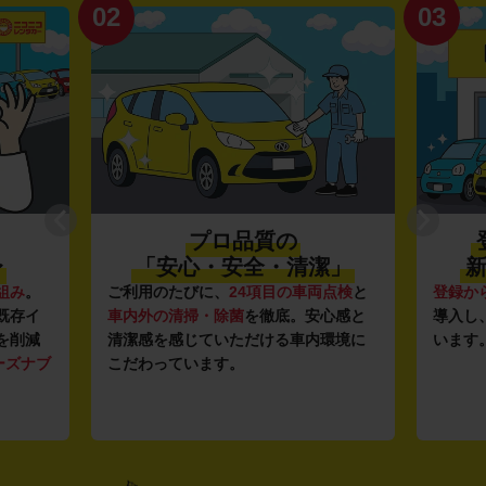
02
03
プロ品質の
〜
「安心・安全・清潔」
新
組み
。
ご利用のたびに、
24項目の車両点検
と
登録か
既存イ
車内外の清掃・除菌
を徹底。安心感と
導入し
を削減
清潔感を感じていただける車内環境に
います
ーズナブ
こだわっています。