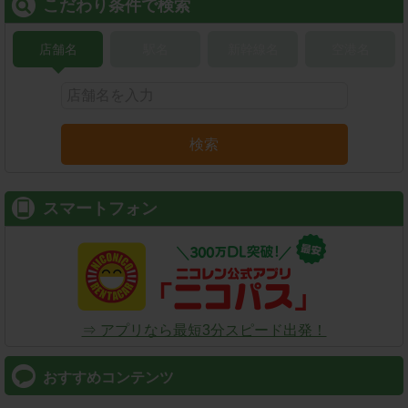
こだわり条件で検索
店舗名
駅名
新幹線名
空港名
検索
スマートフォン
⇒ アプリなら最短3分スピード出発！
おすすめコンテンツ