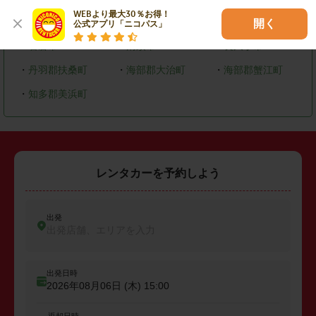
WEBより最大30％お得！

・
大府市
・
知多市
・
尾張旭市
開く
公式アプリ「ニコパス」
・
岩倉市
・
清須市
・
長久手市
・
丹羽郡扶桑町
・
海部郡大治町
・
海部郡蟹江町
・
知多郡美浜町
レンタカーを予約しよう
出発
出発店舗、エリアを入力
出発日時
2026年08月06日 (木)
15:00