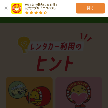
詳しく見る
WEBより最大30％お得！

開く
公式アプリ「ニコパス」