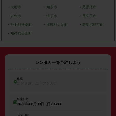
・
大府市
・
知多市
・
尾張旭市
・
岩倉市
・
清須市
・
長久手市
・
丹羽郡扶桑町
・
海部郡大治町
・
海部郡蟹江町
・
知多郡美浜町
レンタカーを予約しよう
出発
出発店舗、エリアを入力
出発日時
2026年08月09日 (日)
03:00
返却日時