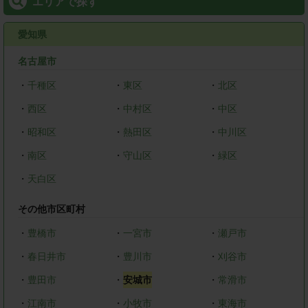
エリアで探す
愛知県
名古屋市
・
千種区
・
東区
・
北区
・
西区
・
中村区
・
中区
・
昭和区
・
熱田区
・
中川区
・
南区
・
守山区
・
緑区
・
天白区
その他市区町村
・
豊橋市
・
一宮市
・
瀬戸市
・
春日井市
・
豊川市
・
刈谷市
・
豊田市
・
安城市
・
常滑市
・
江南市
・
小牧市
・
東海市