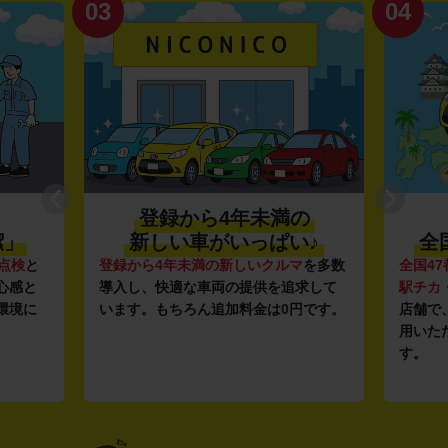
03
04
登録から4年未満の
潔」
新しい車がいっぱい♪
全
点検
と
登録から4年未満の新しいクルマ
を多数
全国47
心感と
導入し、快適な車両の提供を追求して
駅チカ
環境に
います。もちろん追加料金は0円です。
店舗で
用いた
す。