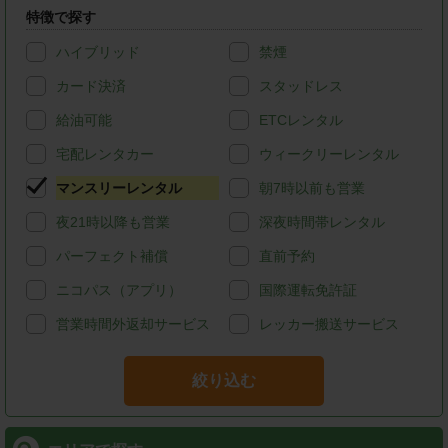
特徴で探す
ハイブリッド
禁煙
カード決済
スタッドレス
給油可能
ETCレンタル
宅配レンタカー
ウィークリーレンタル
マンスリーレンタル
朝7時以前も営業
夜21時以降も営業
深夜時間帯レンタル
パーフェクト補償
直前予約
ニコパス（アプリ）
国際運転免許証
営業時間外返却サービス
レッカー搬送サービス
絞り込む