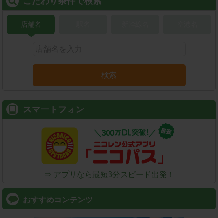
こだわり条件で検索
店舗名
駅名
新幹線名
空港名
検索
スマートフォン
⇒ アプリなら最短3分スピード出発！
おすすめコンテンツ