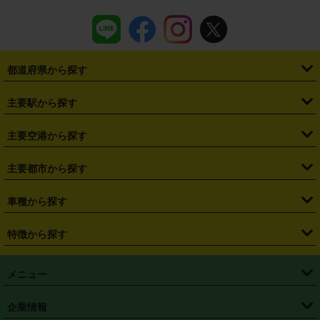
都道府県から探す
・
北海道
・
青森県
・
岩手県
・
宮城県
・
秋田県
・
山形県
主要駅から探す
・
福島県
・
東京都
・
神奈川県
・
埼玉県
・
千葉県
・
茨城県
・
札幌駅
・
仙台駅
・
新宿駅
・
池袋駅
・
渋谷駅
・
東京駅
主要空港から探す
・
栃木県
・
群馬県
・
山梨県
・
愛知県
・
静岡県
・
岐阜県
・
横浜駅
・
川崎駅
・
大宮駅
・
西船橋駅
・
柏駅
・
名古屋駅
・
新千歳空港
・
仙台空港
主要都市から探す
・
長野県
・
新潟県
・
富山県
・
石川県
・
福井県
・
大阪府
・
大阪駅
・
難波駅
・
三宮駅
・
京都駅
・
広島駅
・
博多駅
・
成田空港
・
羽田空港
・
兵庫県
・
京都府
・
滋賀県
・
和歌山県
・
奈良県
・
三重県
・
札幌市
・
仙台市
車種から探す
・
熊本駅
・
那覇空港駅
・
中部国際空港セントレア
・
関西国際空港
・
鳥取県
・
島根県
・
岡山県
・
広島県
・
山口県
・
徳島県
・
千葉市
・
さいたま市
・
軽自動車
・
コンパクトカー
・
ステーションワゴン・セダン
特徴から探す
・
大阪国際空港（伊丹空港）
・
神戸空港
・
香川県
・
愛媛県
・
高知県
・
福岡県
・
佐賀県
・
長崎県
・
横浜市
・
川崎市
・
ミニバン・ワンボックス
・
高級ミニバン・ワンボックス
・
SUV
・
岡山空港
・
徳島空港
・
ハイブリッド
・
宅配レンタカー
・
ETCカードレンタル
・
熊本県
・
大分県
・
宮崎県
・
鹿児島県
・
沖縄県
・
相模原市
・
新潟市
メニュー
・
軽トラック・商用バン
・
福岡空港
・
鹿児島空港
・
長期レンタル
・
深夜時間帯レンタル
・
免責補償プラス
・
静岡市
・
浜松市
・
・
トラック・バン
トップページ
・
はじめての方へ
・
ご利用案内
(タウンエースバン、ライトエースバン等)
企業情報
・
那覇空港
・
パーフェクト補償
・
スタッドレスタイヤ
・
直前予約
・
名古屋市
・
京都市