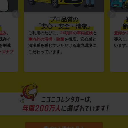
プロ品質の
〜
「安心・安全・清潔」
新
組み
。
ご利用のたびに、
24項目の車両点検
と
登録か
既存イ
車内外の清掃・除菌
を徹底。安心感と
導入し
を削減
清潔感を感じていただける車内環境に
います
ーズナブ
こだわっています。