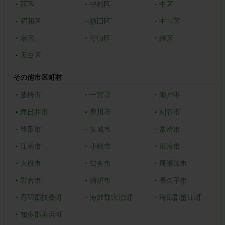
・
西区
・
中村区
・
中区
・
昭和区
・
熱田区
・
中川区
・
南区
・
守山区
・
緑区
・
天白区
その他市区町村
・
豊橋市
・
一宮市
・
瀬戸市
・
春日井市
・
豊川市
・
刈谷市
・
豊田市
・
安城市
・
常滑市
・
江南市
・
小牧市
・
東海市
・
大府市
・
知多市
・
尾張旭市
・
岩倉市
・
清須市
・
長久手市
・
丹羽郡扶桑町
・
海部郡大治町
・
海部郡蟹江町
・
知多郡美浜町