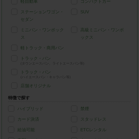
軽自動車
コンパクトカー
ステーションワゴン・
SUV
セダン
ミニバン・ワンボック
高級ミニバン・ワンボ
ス
ックス
軽トラック・商用バン
トラック・バン
(タウンエースバン、ライトエースバン等)
トラック・バン
(ハイエースバン・キャラバン等)
店舗オリジナル
特徴で探す
ハイブリッド
禁煙
カード決済
スタッドレス
給油可能
ETCレンタル