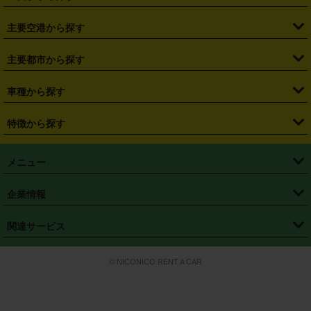
・
福島県
・
東京都
・
神奈川県
・
埼玉県
・
千葉県
・
茨城県
・
札幌駅
・
仙台駅
・
新宿駅
・
池袋駅
・
渋谷駅
・
東京駅
主要空港から探す
・
栃木県
・
群馬県
・
山梨県
・
愛知県
・
静岡県
・
岐阜県
・
横浜駅
・
川崎駅
・
大宮駅
・
西船橋駅
・
柏駅
・
名古屋駅
・
新千歳空港
・
仙台空港
主要都市から探す
・
長野県
・
新潟県
・
富山県
・
石川県
・
福井県
・
大阪府
・
大阪駅
・
難波駅
・
三宮駅
・
京都駅
・
広島駅
・
博多駅
・
成田空港
・
羽田空港
・
兵庫県
・
京都府
・
滋賀県
・
和歌山県
・
奈良県
・
三重県
・
札幌市
・
仙台市
車種から探す
・
熊本駅
・
那覇空港駅
・
中部国際空港セントレア
・
関西国際空港
・
鳥取県
・
島根県
・
岡山県
・
広島県
・
山口県
・
徳島県
・
千葉市
・
さいたま市
・
軽自動車
・
コンパクトカー
・
ステーションワゴン・セダン
特徴から探す
・
大阪国際空港（伊丹空港）
・
神戸空港
・
香川県
・
愛媛県
・
高知県
・
福岡県
・
佐賀県
・
長崎県
・
横浜市
・
川崎市
・
ミニバン・ワンボックス
・
高級ミニバン・ワンボックス
・
SUV
・
岡山空港
・
徳島空港
・
ハイブリッド
・
宅配レンタカー
・
ETCカードレンタル
・
熊本県
・
大分県
・
宮崎県
・
鹿児島県
・
沖縄県
・
相模原市
・
新潟市
メニュー
・
軽トラック・商用バン
・
福岡空港
・
鹿児島空港
・
長期レンタル
・
深夜時間帯レンタル
・
免責補償プラス
・
静岡市
・
浜松市
・
・
トラック・バン
トップページ
・
はじめての方へ
・
ご利用案内
(タウンエースバン、ライトエースバン等)
企業情報
・
那覇空港
・
パーフェクト補償
・
スタッドレスタイヤ
・
直前予約
・
名古屋市
・
京都市
・
・
トラック・バン
ベストレート保証
・
予約から返却まで
・
・
店舗オリジナル
利用シーン別ガイ
(ハイエースバン・キャラバン等)
・
・
ニコパス(アプリ)
会社概要
・
ニュース
・
国際運転免許証
・
フランチャイズ募集
・
営業時間外返却サービス
・
個人情報保護
関連サービス
・
大阪市
・
堺市
ド
・
・
レッカー搬送サービス
カスタマーハラスメントに対する基本方針
・
神戸市
・
岡山市
・
・
車種・料金
カーリースなら「定額ニコノリパック」
・
店舗を探す
・
キャンペーン
© NICONICO RENT A CAR
・
特定商取引法に基づく表記
・
旅行業約款
・
広島市
・
北九州市
・
・
会員特典
超短期カーリースの「ニコリース」
・
選ばれる理由
・
安心・安全への取
り組み
・
福岡市
・
熊本市