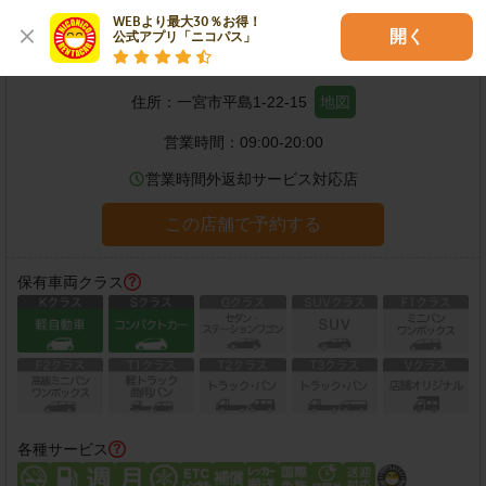
WEBより最大30％お得！

開く
公式アプリ「ニコパス」
一宮平島店
住所：
一宮市平島1-22-15
地図
営業時間：
09:00-20:00
営業時間外返却サービス対応店
この店舗で予約する
保有車両クラス
各種サービス