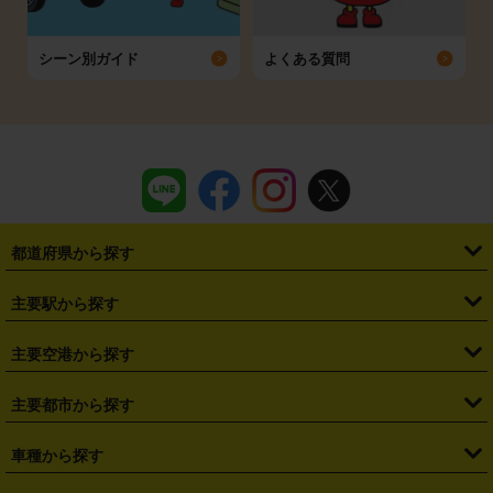
シーン別ガイド
よくある質問
都道府県から探す
・
北海道
・
青森県
・
岩手県
・
宮城県
・
秋田県
・
山形県
主要駅から探す
・
福島県
・
東京都
・
神奈川県
・
埼玉県
・
千葉県
・
茨城県
・
札幌駅
・
仙台駅
・
新宿駅
・
池袋駅
・
渋谷駅
・
東京駅
主要空港から探す
・
栃木県
・
群馬県
・
山梨県
・
愛知県
・
静岡県
・
岐阜県
・
横浜駅
・
川崎駅
・
大宮駅
・
西船橋駅
・
柏駅
・
名古屋駅
・
新千歳空港
・
仙台空港
主要都市から探す
・
長野県
・
新潟県
・
富山県
・
石川県
・
福井県
・
大阪府
・
大阪駅
・
難波駅
・
三宮駅
・
京都駅
・
広島駅
・
博多駅
・
成田空港
・
羽田空港
・
兵庫県
・
京都府
・
滋賀県
・
和歌山県
・
奈良県
・
三重県
・
札幌市
・
仙台市
車種から探す
・
熊本駅
・
那覇空港駅
・
中部国際空港セントレア
・
関西国際空港
・
鳥取県
・
島根県
・
岡山県
・
広島県
・
山口県
・
徳島県
・
千葉市
・
さいたま市