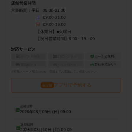
店舗営業時間
営業時間：
平日
09:00
-
21:00
土
09:00-21:00
日
09:00-19:00
【休業日】■火曜日 

【祝日営業時間】9:00～19：00
対応サービス
ガソスタ併設
ETCレンタル
カーナビ無料
自転車預かり
車両預かり
バイク預かり
※
※
駐輪
スペース確認のため、店舗までお電話にてご相談ください。
アプリで予約する
最安値
出発日時
2026年08月09日 (日)
09:00
返却日時
2026年08月10日 (月)
09:00