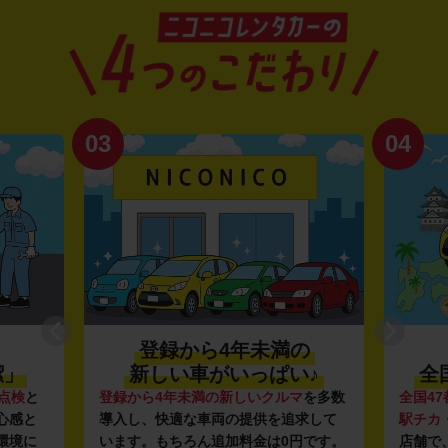
03
04
登録から4年未満の
潔」
新しい車がいっぱい♪
全
点検
と
登録から4年未満の新しいクルマ
を多数
全国47
心感と
導入し、快適な車両の提供を追求して
駅チカ
環境に
います。もちろん追加料金は0円です。
店舗で