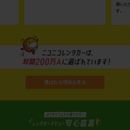
用いた
す。
選ばれる理由を見る