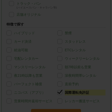
トラック・バン
(ハイエースバン・キャラバン等)
店舗オリジナル
特徴で探す
ハイブリッド
禁煙
カード決済
スタッドレス
給油可能
ETCレンタル
宅配レンタカー
ウィークリーレンタル
マンスリーレンタル
朝7時以前も営業
夜21時以降も営業
深夜時間帯レンタル
パーフェクト補償
直前予約
ニコパス（アプリ）
国際運転免許証
営業時間外返却サービス
レッカー搬送サービス