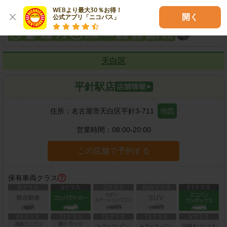
WEBより最大30％お得！

開く
公式アプリ「ニコパス」
各種サービス
天白区
平針駅店
住所：
名古屋市天白区平針3-711
地図
営業時間：
08:00-20:00
この店舗で予約する
保有車両クラス