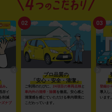
02
03
プロ品質の
〜
「安心・安全・清潔」
新
組み
。
ご利用のたびに、
24項目の車両点検
と
登録か
既存イ
車内外の清掃・除菌
を徹底。安心感と
導入し
を削減
清潔感を感じていただける車内環境に
います
ーズナブ
こだわっています。