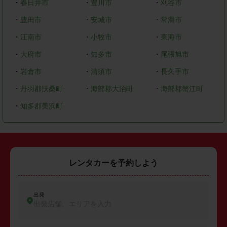
・
春日井市
・
豊川市
・
刈谷市
・
豊田市
・
安城市
・
常滑市
・
江南市
・
小牧市
・
東海市
・
大府市
・
知多市
・
尾張旭市
・
岩倉市
・
清須市
・
長久手市
・
丹羽郡扶桑町
・
海部郡大治町
・
海部郡蟹江町
・
知多郡美浜町
レンタカーを予約しよう
出発
出発店舗、エリアを入力