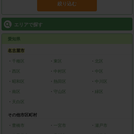
絞り込む
エリアで探す
愛知県
名古屋市
・
千種区
・
東区
・
北区
・
西区
・
中村区
・
中区
・
昭和区
・
熱田区
・
中川区
・
南区
・
守山区
・
緑区
・
天白区
その他市区町村
・
豊橋市
・
一宮市
・
瀬戸市