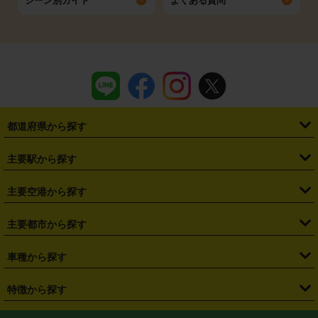
シーン別ガイド
よくある質問
都道府県から探す
・
北海道
・
青森県
・
岩手県
・
宮城県
・
秋田県
・
山形県
主要駅から探す
・
福島県
・
東京都
・
神奈川県
・
埼玉県
・
千葉県
・
茨城県
・
札幌駅
・
仙台駅
・
新宿駅
・
池袋駅
・
渋谷駅
・
東京駅
主要空港から探す
・
栃木県
・
群馬県
・
山梨県
・
愛知県
・
静岡県
・
岐阜県
・
横浜駅
・
川崎駅
・
大宮駅
・
西船橋駅
・
柏駅
・
名古屋駅
・
新千歳空港
・
仙台空港
主要都市から探す
・
長野県
・
新潟県
・
富山県
・
石川県
・
福井県
・
大阪府
・
大阪駅
・
難波駅
・
三宮駅
・
京都駅
・
広島駅
・
博多駅
・
成田空港
・
羽田空港
・
兵庫県
・
京都府
・
滋賀県
・
和歌山県
・
奈良県
・
三重県
・
札幌市
・
仙台市
車種から探す
・
熊本駅
・
那覇空港駅
・
中部国際空港セントレア
・
関西国際空港
・
鳥取県
・
島根県
・
岡山県
・
広島県
・
山口県
・
徳島県
・
千葉市
・
さいたま市
・
軽自動車
・
コンパクトカー
・
ステーションワゴン・セダン
特徴から探す
・
大阪国際空港（伊丹空港）
・
神戸空港
・
香川県
・
愛媛県
・
高知県
・
福岡県
・
佐賀県
・
長崎県
・
横浜市
・
川崎市
・
ミニバン・ワンボックス
・
高級ミニバン・ワンボックス
・
SUV
・
岡山空港
・
徳島空港
・
ハイブリッド
・
宅配レンタカー
・
ETCカードレンタル