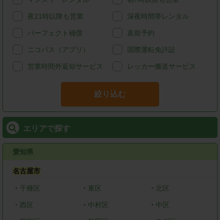
夜21時以降も営業
深夜時間帯レンタル
パーフェクト補償
直前予約
ニコパス（アプリ）
国際運転免許証
営業時間外返却サービス
レッカー搬送サービス
絞り込む
エリアで探す
愛知県
名古屋市
・
千種区
・
東区
・
北区
・
西区
・
中村区
・
中区