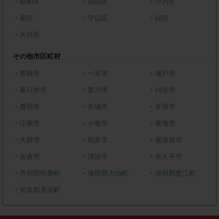
・
昭和区
・
熱田区
・
中川区
・
南区
・
守山区
・
緑区
・
天白区
その他市区町村
・
豊橋市
・
一宮市
・
瀬戸市
・
春日井市
・
豊川市
・
刈谷市
・
豊田市
・
安城市
・
常滑市
・
江南市
・
小牧市
・
東海市
・
大府市
・
知多市
・
尾張旭市
・
岩倉市
・
清須市
・
長久手市
・
丹羽郡扶桑町
・
海部郡大治町
・
海部郡蟹江町
・
知多郡美浜町