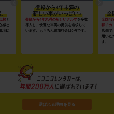
登録から4年未満の
潔」
新しい車がいっぱい♪
全
点検
と
登録から4年未満の新しいクルマ
を多数
全国47
心感と
導入し、快適な車両の提供を追求して
駅チカ
環境に
います。もちろん追加料金は0円です。
店舗で
用いた
す。
選ばれる理由を見る