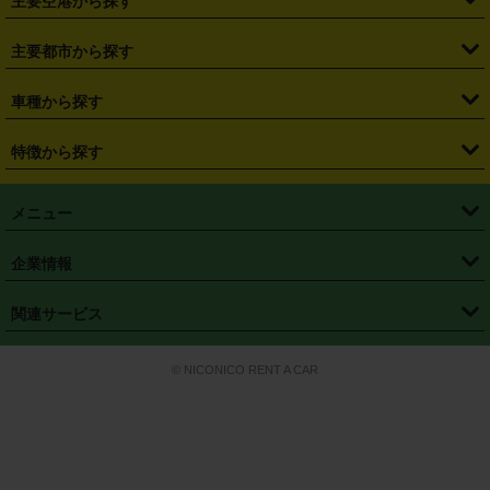
主要空港から探す
・
栃木県
・
群馬県
・
山梨県
・
愛知県
・
静岡県
・
岐阜県
・
横浜駅
・
川崎駅
・
大宮駅
・
西船橋駅
・
柏駅
・
名古屋駅
・
新千歳空港
・
仙台空港
主要都市から探す
・
長野県
・
新潟県
・
富山県
・
石川県
・
福井県
・
大阪府
・
大阪駅
・
難波駅
・
三宮駅
・
京都駅
・
広島駅
・
博多駅
・
成田空港
・
羽田空港
・
兵庫県
・
京都府
・
滋賀県
・
和歌山県
・
奈良県
・
三重県
・
札幌市
・
仙台市
車種から探す
・
熊本駅
・
那覇空港駅
・
中部国際空港セントレア
・
関西国際空港
・
鳥取県
・
島根県
・
岡山県
・
広島県
・
山口県
・
徳島県
・
千葉市
・
さいたま市
・
軽自動車
・
コンパクトカー
・
ステーションワゴン・セダン
特徴から探す
・
大阪国際空港（伊丹空港）
・
神戸空港
・
香川県
・
愛媛県
・
高知県
・
福岡県
・
佐賀県
・
長崎県
・
横浜市
・
川崎市
・
ミニバン・ワンボックス
・
高級ミニバン・ワンボックス
・
SUV
・
岡山空港
・
徳島空港
・
ハイブリッド
・
宅配レンタカー
・
ETCカードレンタル
・
熊本県
・
大分県
・
宮崎県
・
鹿児島県
・
沖縄県
・
相模原市
・
新潟市
メニュー
・
軽トラック・商用バン
・
福岡空港
・
鹿児島空港
・
長期レンタル
・
深夜時間帯レンタル
・
免責補償プラス
・
静岡市
・
浜松市
・
・
トラック・バン
トップページ
・
はじめての方へ
・
ご利用案内
(タウンエースバン、ライトエースバン等)
企業情報
・
那覇空港
・
パーフェクト補償
・
スタッドレスタイヤ
・
直前予約
・
名古屋市
・
京都市
・
・
トラック・バン
ベストレート保証
・
予約から返却まで
・
・
店舗オリジナル
利用シーン別ガイ
(ハイエースバン・キャラバン等)
・
・
ニコパス(アプリ)
会社概要
・
ニュース
・
国際運転免許証
・
フランチャイズ募集
・
営業時間外返却サービス
・
個人情報保護
関連サービス
・
大阪市
・
堺市
ド
・
・
レッカー搬送サービス
カスタマーハラスメントに対する基本方針
・
神戸市
・
岡山市
・
・
車種・料金
カーリースなら「定額ニコノリパック」
・
店舗を探す
・
キャンペーン
© NICONICO RENT A CAR
・
特定商取引法に基づく表記
・
旅行業約款
・
広島市
・
北九州市
・
・
会員特典
超短期カーリースの「ニコリース」
・
選ばれる理由
・
安心・安全への取
り組み
・
福岡市
・
熊本市
・
清潔・快適な車内
・
徹底した車両点検
・
新しいクルマ
空間