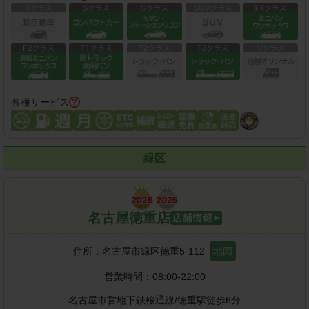
各種サービス
緑区
名古屋徳重店
住所：
名古屋市緑区徳重5-112
地図
営業時間：
08:00-22:00
名古屋市営地下鉄桜通線
/
徳重駅
徒歩
6
分