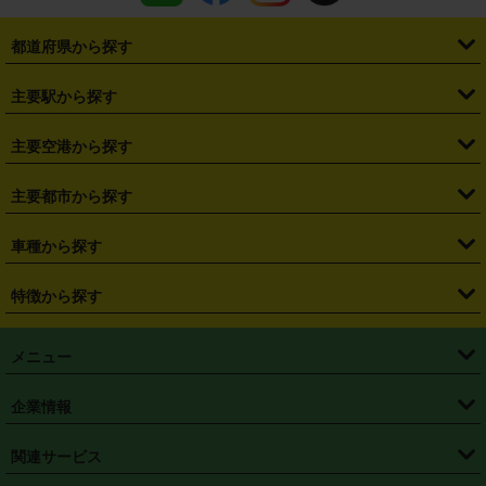
都道府県から探す
・
北海道
・
青森県
・
岩手県
・
宮城県
・
秋田県
・
山形県
主要駅から探す
・
福島県
・
東京都
・
神奈川県
・
埼玉県
・
千葉県
・
茨城県
・
札幌駅
・
仙台駅
・
新宿駅
・
池袋駅
・
渋谷駅
・
東京駅
主要空港から探す
・
栃木県
・
群馬県
・
山梨県
・
愛知県
・
静岡県
・
岐阜県
・
横浜駅
・
川崎駅
・
大宮駅
・
西船橋駅
・
柏駅
・
名古屋駅
・
新千歳空港
・
仙台空港
主要都市から探す
・
長野県
・
新潟県
・
富山県
・
石川県
・
福井県
・
大阪府
・
大阪駅
・
難波駅
・
三宮駅
・
京都駅
・
広島駅
・
博多駅
・
成田空港
・
羽田空港
・
兵庫県
・
京都府
・
滋賀県
・
和歌山県
・
奈良県
・
三重県
・
札幌市
・
仙台市
車種から探す
・
熊本駅
・
那覇空港駅
・
中部国際空港セントレア
・
関西国際空港
・
鳥取県
・
島根県
・
岡山県
・
広島県
・
山口県
・
徳島県
・
千葉市
・
さいたま市
・
軽自動車
・
コンパクトカー
・
ステーションワゴン・セダン
特徴から探す
・
大阪国際空港（伊丹空港）
・
神戸空港
・
香川県
・
愛媛県
・
高知県
・
福岡県
・
佐賀県
・
長崎県
・
横浜市
・
川崎市
・
ミニバン・ワンボックス
・
高級ミニバン・ワンボックス
・
SUV
・
岡山空港
・
徳島空港
・
ハイブリッド
・
宅配レンタカー
・
ETCカードレンタル
・
熊本県
・
大分県
・
宮崎県
・
鹿児島県
・
沖縄県
・
相模原市
・
新潟市
メニュー
・
軽トラック・商用バン
・
福岡空港
・
鹿児島空港
・
長期レンタル
・
深夜時間帯レンタル
・
免責補償プラス
・
静岡市
・
浜松市
・
・
トラック・バン
トップページ
・
はじめての方へ
・
ご利用案内
(タウンエースバン、ライトエースバン等)
企業情報
・
那覇空港
・
パーフェクト補償
・
スタッドレスタイヤ
・
直前予約
・
名古屋市
・
京都市
・
・
トラック・バン
ベストレート保証
・
予約から返却まで
・
・
店舗オリジナル
利用シーン別ガイ
(ハイエースバン・キャラバン等)
・
・
ニコパス(アプリ)
会社概要
・
ニュース
・
国際運転免許証
・
フランチャイズ募集
・
営業時間外返却サービス
・
個人情報保護
関連サービス
・
大阪市
・
堺市
ド
・
・
レッカー搬送サービス
カスタマーハラスメントに対する基本方針