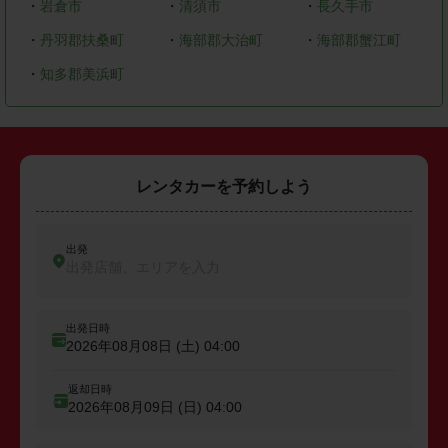
・
岩倉市
・
清須市
・
長久手市
・
丹羽郡扶桑町
・
海部郡大治町
・
海部郡蟹江町
・
知多郡美浜町
レンタカーを予約しよう
出発
出発店舗、エリアを入力
出発日時
2026年08月08日 (土)
04:00
返却日時
2026年08月09日 (日)
04:00