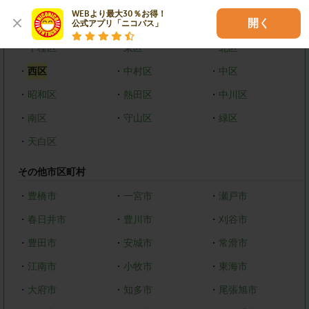
WEBより最大30％お得！

開く
名古屋市
公式アプリ「ニコパス」
・
千種区
・
東区
・
北区
・
西区
・
中村区
・
中区
・
昭和区
・
熱田区
・
中川区
・
南区
・
守山区
・
緑区
・
天白区
その他市区町村
・
豊橋市
・
一宮市
・
瀬戸市
・
春日井市
・
豊川市
・
刈谷市
・
豊田市
・
安城市
・
常滑市
・
江南市
・
小牧市
・
東海市
・
大府市
・
知多市
・
尾張旭市