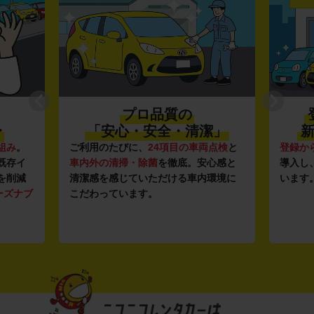
プロ品質の
〜
「安心・安全・清潔」
新
組み
。
ご利用のたびに、
24項目の車両点検
と
登録か
既存イ
車内外の清掃・除菌
を徹底。安心感と
導入し
を削減
清潔感を感じていただける車内環境に
います
ーズナブ
こだわっています。