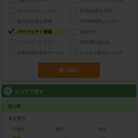
宅配レンタカー
ウィークリーレンタル
マンスリーレンタル
朝7時以前も営業
夜21時以降も営業
深夜時間帯レンタル
パーフェクト補償
直前予約
ニコパス（アプリ）
国際運転免許証
営業時間外返却サービス
レッカー搬送サービス
絞り込む
エリアで探す
愛知県
名古屋市
・
千種区
・
東区
・
北区