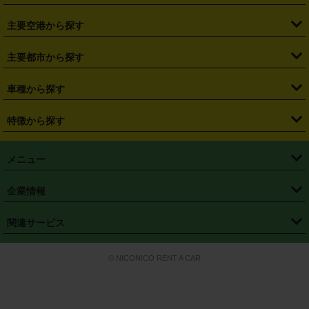
・
福島県
・
東京都
・
神奈川県
・
埼玉県
・
千葉県
・
茨城県
・
札幌駅
・
仙台駅
・
新宿駅
・
池袋駅
・
渋谷駅
・
東京駅
主要空港から探す
・
栃木県
・
群馬県
・
山梨県
・
愛知県
・
静岡県
・
岐阜県
・
横浜駅
・
川崎駅
・
大宮駅
・
西船橋駅
・
柏駅
・
名古屋駅
・
新千歳空港
・
仙台空港
主要都市から探す
・
長野県
・
新潟県
・
富山県
・
石川県
・
福井県
・
大阪府
・
大阪駅
・
難波駅
・
三宮駅
・
京都駅
・
広島駅
・
博多駅
・
成田空港
・
羽田空港
・
兵庫県
・
京都府
・
滋賀県
・
和歌山県
・
奈良県
・
三重県
・
札幌市
・
仙台市
車種から探す
・
熊本駅
・
那覇空港駅
・
中部国際空港セントレア
・
関西国際空港
・
鳥取県
・
島根県
・
岡山県
・
広島県
・
山口県
・
徳島県
・
千葉市
・
さいたま市
・
軽自動車
・
コンパクトカー
・
ステーションワゴン・セダン
特徴から探す
・
大阪国際空港（伊丹空港）
・
神戸空港
・
香川県
・
愛媛県
・
高知県
・
福岡県
・
佐賀県
・
長崎県
・
横浜市
・
川崎市
・
ミニバン・ワンボックス
・
高級ミニバン・ワンボックス
・
SUV
・
岡山空港
・
徳島空港
・
ハイブリッド
・
宅配レンタカー
・
ETCカードレンタル
・
熊本県
・
大分県
・
宮崎県
・
鹿児島県
・
沖縄県
・
相模原市
・
新潟市
メニュー
・
軽トラック・商用バン
・
福岡空港
・
鹿児島空港
・
長期レンタル
・
深夜時間帯レンタル
・
免責補償プラス
・
静岡市
・
浜松市
・
・
トラック・バン
トップページ
・
はじめての方へ
・
ご利用案内
(タウンエースバン、ライトエースバン等)
企業情報
・
那覇空港
・
パーフェクト補償
・
スタッドレスタイヤ
・
直前予約
・
名古屋市
・
京都市
・
・
トラック・バン
ベストレート保証
・
予約から返却まで
・
・
店舗オリジナル
利用シーン別ガイ
(ハイエースバン・キャラバン等)
・
・
ニコパス(アプリ)
会社概要
・
ニュース
・
国際運転免許証
・
フランチャイズ募集
・
営業時間外返却サービス
・
個人情報保護
関連サービス
・
大阪市
・
堺市
ド
・
・
レッカー搬送サービス
カスタマーハラスメントに対する基本方針
・
神戸市
・
岡山市
・
・
車種・料金
カーリースなら「定額ニコノリパック」
・
店舗を探す
・
キャンペーン
© NICONICO RENT A CAR
・
特定商取引法に基づく表記
・
旅行業約款
・
広島市
・
北九州市
・
・
会員特典
超短期カーリースの「ニコリース」
・
選ばれる理由
・
安心・安全への取
り組み
・
福岡市
・
熊本市