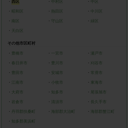
・
西区
・
中村区
・
中区
・
昭和区
・
熱田区
・
中川区
・
南区
・
守山区
・
緑区
・
天白区
その他市区町村
・
豊橋市
・
一宮市
・
瀬戸市
・
春日井市
・
豊川市
・
刈谷市
・
豊田市
・
安城市
・
常滑市
・
江南市
・
小牧市
・
東海市
・
大府市
・
知多市
・
尾張旭市
・
岩倉市
・
清須市
・
長久手市
・
丹羽郡扶桑町
・
海部郡大治町
・
海部郡蟹江町
・
知多郡美浜町