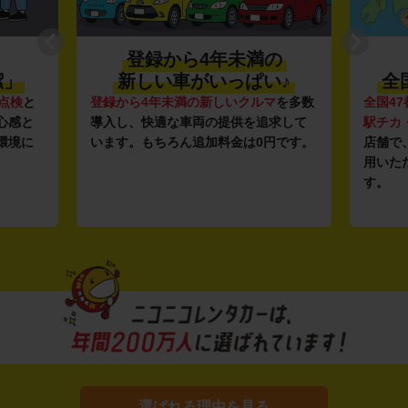
登録から4年未満の
潔」
新しい車がいっぱい♪
全
点検
と
登録から4年未満の新しいクルマ
を多数
全国47
心感と
導入し、快適な車両の提供を追求して
駅チカ
環境に
います。もちろん追加料金は0円です。
店舗で
用いた
す。
選ばれる理由を見る