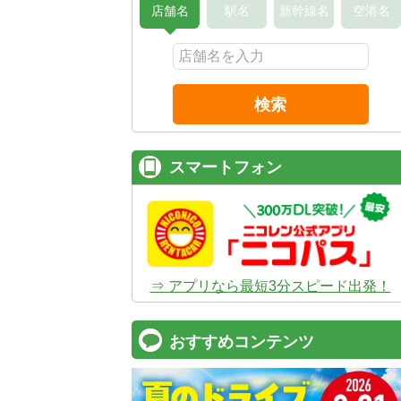
店舗名
駅名
新幹線名
空港名
検索
スマートフォン
⇒ アプリなら最短3分スピード出発！
おすすめコンテンツ