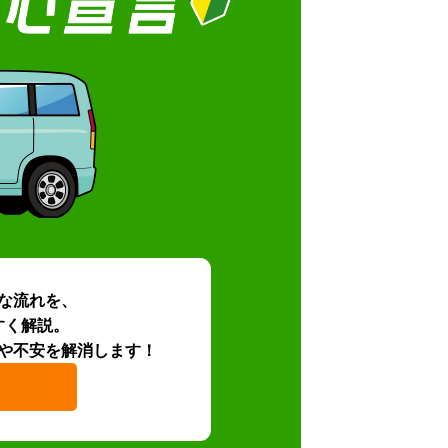
な流れを、
すく解説。
や不安を解消します！