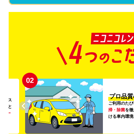
02
円〜
プロ品質
リンス
ご利用のたび
ること
掃・除菌
を徹
う
リー
ける車内環境