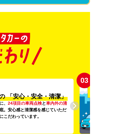
03
の
「安心・安全・清潔」
に、
24項目の車両点検
と
車内外の清
底。安心感と清潔感を感じていただ
にこだわっています。