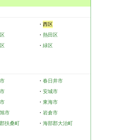
・
西区
区
・
熱田区
区
・
緑区
市
・
春日井市
市
・
安城市
市
・
東海市
旭市
・
岩倉市
郡扶桑町
・
海部郡大治町