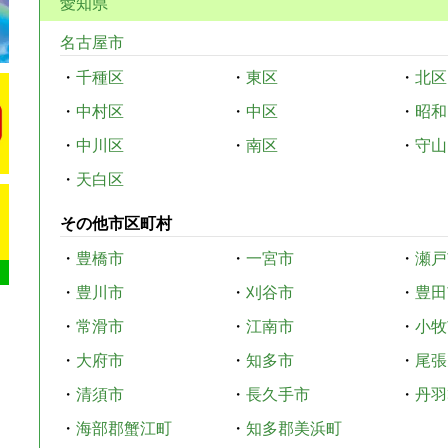
愛知県
名古屋市
・
千種区
・
東区
・
北区
・
中村区
・
中区
・
昭和
・
中川区
・
南区
・
守山
・
天白区
その他市区町村
・
豊橋市
・
一宮市
・
瀬戸
・
豊川市
・
刈谷市
・
豊田
・
常滑市
・
江南市
・
小牧
・
大府市
・
知多市
・
尾張
・
清須市
・
長久手市
・
丹羽
・
海部郡蟹江町
・
知多郡美浜町