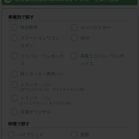
車種別で探す
軽自動車
コンパクトカー
ステーションワゴン・
SUV
セダン
ミニバン・ワンボック
高級ミニバン・ワンボ
ス
ックス
軽トラック・商用バン
トラック・バン
(タウンエースバン、ライトエースバン等)
トラック・バン
(ハイエースバン・キャラバン等)
店舗オリジナル
特徴で探す
ハイブリッド
禁煙