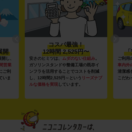
プロ品質の
円〜
「安心・安全・清潔」
仕組み
。
ご利用のたびに、
24項目の車両点検
と
登録
の既存イ
車内外の清掃・除菌
を徹底。安心感と
導入
トを削減
清潔感を感じていただける車内環境に
いま
リーズナブ
こだわっています。