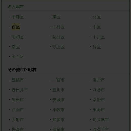
名古屋市
・
千種区
・
東区
・
北区
・
西区
・
中村区
・
中区
・
昭和区
・
熱田区
・
中川区
・
南区
・
守山区
・
緑区
・
天白区
その他市区町村
・
豊橋市
・
一宮市
・
瀬戸市
・
春日井市
・
豊川市
・
刈谷市
・
豊田市
・
安城市
・
常滑市
・
江南市
・
小牧市
・
東海市
・
大府市
・
知多市
・
尾張旭市
・
岩倉市
・
清須市
・
長久手市