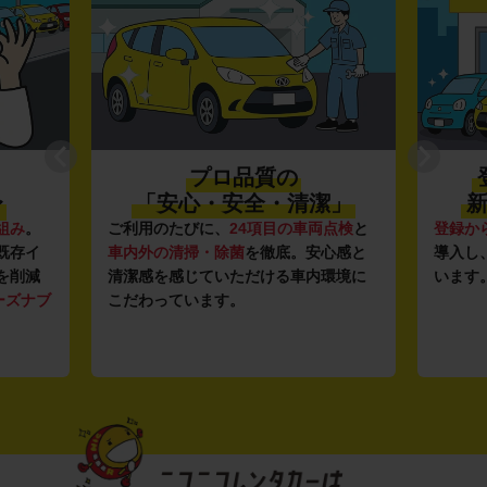
プロ品質の
〜
「安心・安全・清潔」
新
組み
。
ご利用のたびに、
24項目の車両点検
と
登録か
既存イ
車内外の清掃・除菌
を徹底。安心感と
導入し
を削減
清潔感を感じていただける車内環境に
います
ーズナブ
こだわっています。