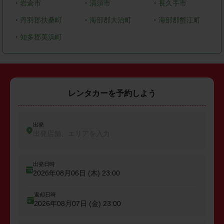
・
岩倉市
・
清須市
・
長久手市
・
丹羽郡扶桑町
・
海部郡大治町
・
海部郡蟹江町
・
知多郡美浜町
レンタカーを予約しよう
出発
出発店舗、エリアを入力
出発日時
2026年08月06日 (木)
23:00
返却日時
2026年08月07日 (金)
23:00