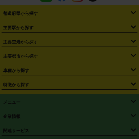
都道府県から探す
・
北海道
・
青森県
・
岩手県
・
宮城県
・
秋田県
・
山形県
主要駅から探す
・
福島県
・
東京都
・
神奈川県
・
埼玉県
・
千葉県
・
茨城県
・
札幌駅
・
仙台駅
・
新宿駅
・
池袋駅
・
渋谷駅
・
東京駅
主要空港から探す
・
栃木県
・
群馬県
・
山梨県
・
愛知県
・
静岡県
・
岐阜県
・
横浜駅
・
川崎駅
・
大宮駅
・
西船橋駅
・
柏駅
・
名古屋駅
・
新千歳空港
・
仙台空港
主要都市から探す
・
長野県
・
新潟県
・
富山県
・
石川県
・
福井県
・
大阪府
・
大阪駅
・
難波駅
・
三宮駅
・
京都駅
・
広島駅
・
博多駅
・
成田空港
・
羽田空港
・
兵庫県
・
京都府
・
滋賀県
・
和歌山県
・
奈良県
・
三重県
・
札幌市
・
仙台市
車種から探す
・
熊本駅
・
那覇空港駅
・
中部国際空港セントレア
・
関西国際空港
・
鳥取県
・
島根県
・
岡山県
・
広島県
・
山口県
・
徳島県
・
千葉市
・
さいたま市
・
軽自動車
・
コンパクトカー
・
ステーションワゴン・セダン
特徴から探す
・
大阪国際空港（伊丹空港）
・
神戸空港
・
香川県
・
愛媛県
・
高知県
・
福岡県
・
佐賀県
・
長崎県
・
横浜市
・
川崎市
・
ミニバン・ワンボックス
・
高級ミニバン・ワンボックス
・
SUV
・
岡山空港
・
徳島空港
・
ハイブリッド
・
宅配レンタカー
・
ETCカードレンタル
・
熊本県
・
大分県
・
宮崎県
・
鹿児島県
・
沖縄県
・
相模原市
・
新潟市
メニュー
・
軽トラック・商用バン
・
福岡空港
・
鹿児島空港
・
長期レンタル
・
深夜時間帯レンタル
・
免責補償プラス
・
静岡市
・
浜松市
・
・
トラック・バン
トップページ
・
はじめての方へ
・
ご利用案内
(タウンエースバン、ライトエースバン等)
企業情報
・
那覇空港
・
パーフェクト補償
・
スタッドレスタイヤ
・
直前予約
・
名古屋市
・
京都市
・
・
トラック・バン
ベストレート保証
・
予約から返却まで
・
・
店舗オリジナル
利用シーン別ガイ
(ハイエースバン・キャラバン等)
・
・
ニコパス(アプリ)
会社概要
・
ニュース
・
国際運転免許証
・
フランチャイズ募集
・
営業時間外返却サービス
・
個人情報保護
関連サービス
・
大阪市
・
堺市
ド
・
・
レッカー搬送サービス
カスタマーハラスメントに対する基本方針