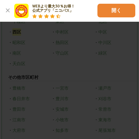
WEBより最大30％お得！

開く
名古屋市
公式アプリ「ニコパス」
・
千種区
・
東区
・
北区
・
西区
・
中村区
・
中区
・
昭和区
・
熱田区
・
中川区
・
南区
・
守山区
・
緑区
・
天白区
その他市区町村
・
豊橋市
・
一宮市
・
瀬戸市
・
春日井市
・
豊川市
・
刈谷市
・
豊田市
・
安城市
・
常滑市
・
江南市
・
小牧市
・
東海市
・
大府市
・
知多市
・
尾張旭市