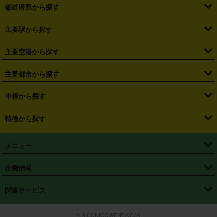
都道府県から探す
・
北海道
・
青森県
・
岩手県
・
宮城県
・
秋田県
・
山形県
主要駅から探す
・
福島県
・
東京都
・
神奈川県
・
埼玉県
・
千葉県
・
茨城県
・
札幌駅
・
仙台駅
・
新宿駅
・
池袋駅
・
渋谷駅
・
東京駅
主要空港から探す
・
栃木県
・
群馬県
・
山梨県
・
愛知県
・
静岡県
・
岐阜県
・
横浜駅
・
川崎駅
・
大宮駅
・
西船橋駅
・
柏駅
・
名古屋駅
・
新千歳空港
・
仙台空港
主要都市から探す
・
長野県
・
新潟県
・
富山県
・
石川県
・
福井県
・
大阪府
・
大阪駅
・
難波駅
・
三宮駅
・
京都駅
・
広島駅
・
博多駅
・
成田空港
・
羽田空港
・
兵庫県
・
京都府
・
滋賀県
・
和歌山県
・
奈良県
・
三重県
・
札幌市
・
仙台市
車種から探す
・
熊本駅
・
那覇空港駅
・
中部国際空港セントレア
・
関西国際空港
・
鳥取県
・
島根県
・
岡山県
・
広島県
・
山口県
・
徳島県
・
千葉市
・
さいたま市
・
軽自動車
・
コンパクトカー
・
ステーションワゴン・セダン
特徴から探す
・
大阪国際空港（伊丹空港）
・
神戸空港
・
香川県
・
愛媛県
・
高知県
・
福岡県
・
佐賀県
・
長崎県
・
横浜市
・
川崎市
・
ミニバン・ワンボックス
・
高級ミニバン・ワンボックス
・
SUV
・
岡山空港
・
徳島空港
・
ハイブリッド
・
宅配レンタカー
・
ETCカードレンタル
・
熊本県
・
大分県
・
宮崎県
・
鹿児島県
・
沖縄県
・
相模原市
・
新潟市
メニュー
・
軽トラック・商用バン
・
福岡空港
・
鹿児島空港
・
長期レンタル
・
深夜時間帯レンタル
・
免責補償プラス
・
静岡市
・
浜松市
・
・
トラック・バン
トップページ
・
はじめての方へ
・
ご利用案内
(タウンエースバン、ライトエースバン等)
企業情報
・
那覇空港
・
パーフェクト補償
・
スタッドレスタイヤ
・
直前予約
・
名古屋市
・
京都市
・
・
トラック・バン
ベストレート保証
・
予約から返却まで
・
・
店舗オリジナル
利用シーン別ガイ
(ハイエースバン・キャラバン等)
・
・
ニコパス(アプリ)
会社概要
・
ニュース
・
国際運転免許証
・
フランチャイズ募集
・
営業時間外返却サービス
・
個人情報保護
関連サービス
・
大阪市
・
堺市
ド
・
・
レッカー搬送サービス
カスタマーハラスメントに対する基本方針
・
神戸市
・
岡山市
・
・
車種・料金
カーリースなら「定額ニコノリパック」
・
店舗を探す
・
キャンペーン
© NICONICO RENT A CAR