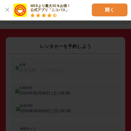
・
丹羽郡扶桑町
・
海部郡大治町
・
海部郡蟹江町
WEBより最大30％お得！

開く
公式アプリ「ニコパス」
・
知多郡美浜町
レンタカーを予約しよう
出発
出発店舗、エリアを入力
出発日時
2026年08月08日 (土)
06:00
返却日時
2026年08月09日 (日)
06:00
車両タイプ