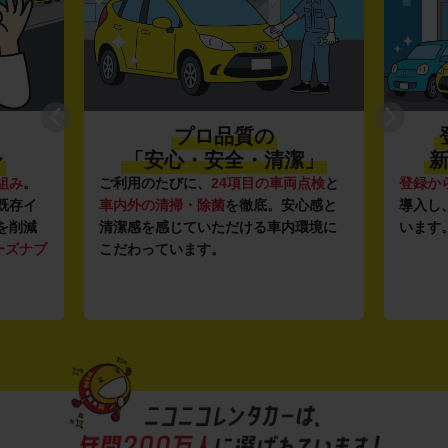
プロ品質の
〜
「安心・安全・清潔」
新
組み
。
ご利用のたびに、
24項目の車両点検
と
登録か
既存イ
車内外の清掃・除菌
を徹底。安心感と
導入し
を削減
清潔感を感じていただける車内環境に
います
ーズナブ
こだわっています。