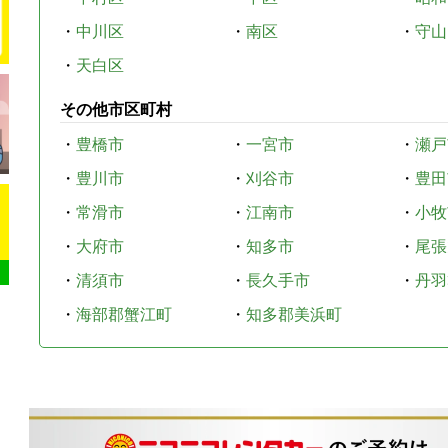
・
中川区
・
南区
・
守山
・
天白区
その他市区町村
・
豊橋市
・
一宮市
・
瀬戸
・
豊川市
・
刈谷市
・
豊田
・
常滑市
・
江南市
・
小牧
・
大府市
・
知多市
・
尾張
・
清須市
・
長久手市
・
丹羽
・
海部郡蟹江町
・
知多郡美浜町