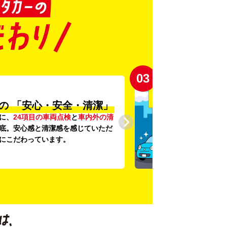
03
の
「安心・安全・清潔」
に、
24項目の車両点検
と
車内外の清
底。安心感と清潔感を感じていただ
にこだわっています。