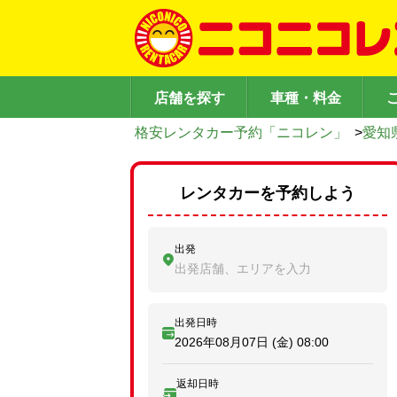
店舗を探す
車種・料金
格安レンタカー予約「ニコレン」
>
愛知
レンタカーを予約しよう
出発
出発店舗、エリアを入力
出発日時
2026年08月07日 (金)
08:00
返却日時