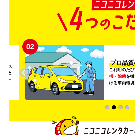
02
円〜
プロ品質
リンス
ご利用のたび
ること
掃・除菌
を徹
う
リー
ける車内環境