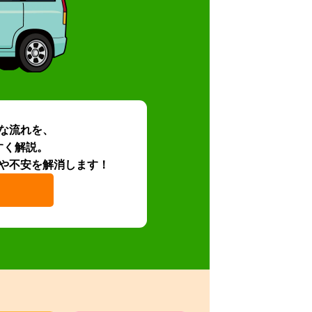
な流れを、
すく解説。
や不安を解消します！