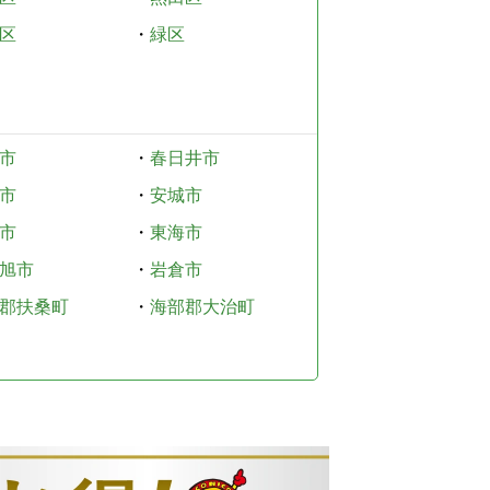
区
・
緑区
市
・
春日井市
市
・
安城市
市
・
東海市
旭市
・
岩倉市
郡扶桑町
・
海部郡大治町