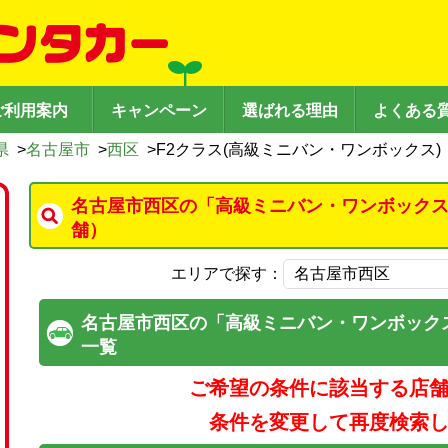
ご利用案内
キャンペーン
選ばれる理由
よくある
県
>
名古屋市
>
西区
>
F2クラス(高級ミニバン・ワンボックス)
名古屋市西区の「高級ミニバン・ワンボックス
舗）
エリアで探す：
名古屋市西区の「高級ミニバン・ワンボック
一覧
ご希望の条件に該当する店
条件を変更して再度検索