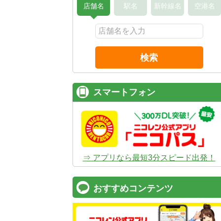
店舗名
駅名
新幹線名
空港名
検索
スマートフォン
⇒ アプリなら最短3分スピード出発！
おすすめコンテンツ