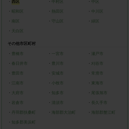
・
西区
・
中村区
・
中区
・
昭和区
・
熱田区
・
中川区
・
南区
・
守山区
・
緑区
・
天白区
その他市区町村
・
豊橋市
・
一宮市
・
瀬戸市
・
春日井市
・
豊川市
・
刈谷市
・
豊田市
・
安城市
・
常滑市
・
江南市
・
小牧市
・
東海市
・
大府市
・
知多市
・
尾張旭市
・
岩倉市
・
清須市
・
長久手市
・
丹羽郡扶桑町
・
海部郡大治町
・
海部郡蟹江町
・
知多郡美浜町