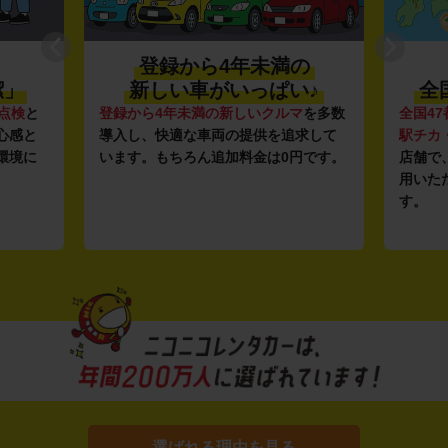
登録から4年未満の
潔」
新しい車がいっぱい♪
全
点検
と
登録から4年未満の新しいクルマ
を多数
全国47
心感と
導入し、快適な車両の提供を追求して
駅チカ
環境に
います。もちろん追加料金は0円です。
店舗で
用いた
す。
選ばれる理由を見る