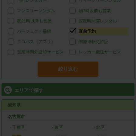
宅配レンタカー
ウィークリーレンタル
マンスリーレンタル
朝7時以前も営業
夜21時以降も営業
深夜時間帯レンタル
パーフェクト補償
直前予約
ニコパス（アプリ）
国際運転免許証
営業時間外返却サービス
レッカー搬送サービス
絞り込む
エリアで探す
愛知県
名古屋市
・
千種区
・
東区
・
北区