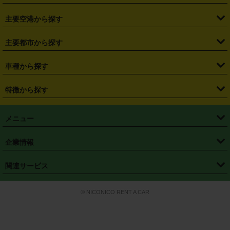
・
福島県
・
東京都
・
神奈川県
・
埼玉県
・
千葉県
・
茨城県
・
札幌駅
・
仙台駅
・
新宿駅
・
池袋駅
・
渋谷駅
・
東京駅
主要空港から探す
・
栃木県
・
群馬県
・
山梨県
・
愛知県
・
静岡県
・
岐阜県
・
横浜駅
・
川崎駅
・
大宮駅
・
西船橋駅
・
柏駅
・
名古屋駅
・
新千歳空港
・
仙台空港
主要都市から探す
・
長野県
・
新潟県
・
富山県
・
石川県
・
福井県
・
大阪府
・
大阪駅
・
難波駅
・
三宮駅
・
京都駅
・
広島駅
・
博多駅
・
成田空港
・
羽田空港
・
兵庫県
・
京都府
・
滋賀県
・
和歌山県
・
奈良県
・
三重県
・
札幌市
・
仙台市
車種から探す
・
熊本駅
・
那覇空港駅
・
中部国際空港セントレア
・
関西国際空港
・
鳥取県
・
島根県
・
岡山県
・
広島県
・
山口県
・
徳島県
・
千葉市
・
さいたま市
・
軽自動車
・
コンパクトカー
・
ステーションワゴン・セダン
特徴から探す
・
大阪国際空港（伊丹空港）
・
神戸空港
・
香川県
・
愛媛県
・
高知県
・
福岡県
・
佐賀県
・
長崎県
・
横浜市
・
川崎市
・
ミニバン・ワンボックス
・
高級ミニバン・ワンボックス
・
SUV
・
岡山空港
・
徳島空港
・
ハイブリッド
・
宅配レンタカー
・
ETCカードレンタル
・
熊本県
・
大分県
・
宮崎県
・
鹿児島県
・
沖縄県
・
相模原市
・
新潟市
メニュー
・
軽トラック・商用バン
・
福岡空港
・
鹿児島空港
・
長期レンタル
・
深夜時間帯レンタル
・
免責補償プラス
・
静岡市
・
浜松市
・
・
トラック・バン
トップページ
・
はじめての方へ
・
ご利用案内
(タウンエースバン、ライトエースバン等)
企業情報
・
那覇空港
・
パーフェクト補償
・
スタッドレスタイヤ
・
直前予約
・
名古屋市
・
京都市
・
・
トラック・バン
ベストレート保証
・
予約から返却まで
・
・
店舗オリジナル
利用シーン別ガイ
(ハイエースバン・キャラバン等)
・
・
ニコパス(アプリ)
会社概要
・
ニュース
・
国際運転免許証
・
フランチャイズ募集
・
営業時間外返却サービス
・
個人情報保護
関連サービス
・
大阪市
・
堺市
ド
・
・
レッカー搬送サービス
カスタマーハラスメントに対する基本方針
・
神戸市
・
岡山市
・
・
車種・料金
カーリースなら「定額ニコノリパック」
・
店舗を探す
・
キャンペーン
© NICONICO RENT A CAR
・
特定商取引法に基づく表記
・
旅行業約款
・
広島市
・
北九州市
・
・
会員特典
超短期カーリースの「ニコリース」
・
選ばれる理由
・
安心・安全への取
り組み
・
福岡市
・
熊本市