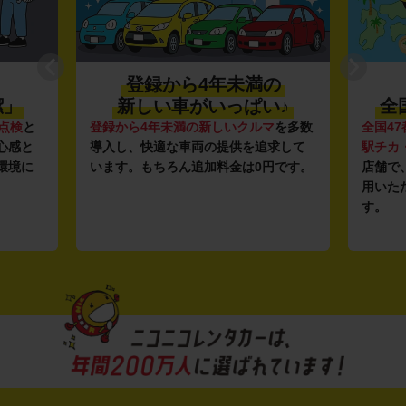
登録から4年未満の
潔」
新しい車がいっぱい♪
全
点検
と
登録から4年未満の新しいクルマ
を多数
全国47
心感と
導入し、快適な車両の提供を追求して
駅チカ
環境に
います。もちろん追加料金は0円です。
店舗で
用いた
す。