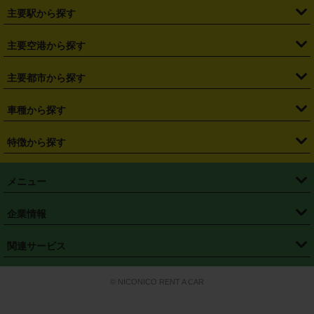
・
北海道
・
青森県
・
岩手県
・
宮城県
・
秋田県
・
山形県
主要駅から探す
・
福島県
・
東京都
・
神奈川県
・
埼玉県
・
千葉県
・
茨城県
・
札幌駅
・
仙台駅
・
新宿駅
・
池袋駅
・
渋谷駅
・
東京駅
主要空港から探す
・
栃木県
・
群馬県
・
山梨県
・
愛知県
・
静岡県
・
岐阜県
・
横浜駅
・
川崎駅
・
大宮駅
・
西船橋駅
・
柏駅
・
名古屋駅
・
新千歳空港
・
仙台空港
主要都市から探す
・
長野県
・
新潟県
・
富山県
・
石川県
・
福井県
・
大阪府
・
大阪駅
・
難波駅
・
三宮駅
・
京都駅
・
広島駅
・
博多駅
・
成田空港
・
羽田空港
・
兵庫県
・
京都府
・
滋賀県
・
和歌山県
・
奈良県
・
三重県
・
札幌市
・
仙台市
車種から探す
・
熊本駅
・
那覇空港駅
・
中部国際空港セントレア
・
関西国際空港
・
鳥取県
・
島根県
・
岡山県
・
広島県
・
山口県
・
徳島県
・
千葉市
・
さいたま市
・
軽自動車
・
コンパクトカー
・
ステーションワゴン・セダン
特徴から探す
・
大阪国際空港（伊丹空港）
・
神戸空港
・
香川県
・
愛媛県
・
高知県
・
福岡県
・
佐賀県
・
長崎県
・
横浜市
・
川崎市
・
ミニバン・ワンボックス
・
高級ミニバン・ワンボックス
・
SUV
・
岡山空港
・
徳島空港
・
ハイブリッド
・
宅配レンタカー
・
ETCカードレンタル
・
熊本県
・
大分県
・
宮崎県
・
鹿児島県
・
沖縄県
・
相模原市
・
新潟市
メニュー
・
軽トラック・商用バン
・
福岡空港
・
鹿児島空港
・
長期レンタル
・
深夜時間帯レンタル
・
免責補償プラス
・
静岡市
・
浜松市
・
・
トラック・バン
トップページ
・
はじめての方へ
・
ご利用案内
(タウンエースバン、ライトエースバン等)
企業情報
・
那覇空港
・
パーフェクト補償
・
スタッドレスタイヤ
・
直前予約
・
名古屋市
・
京都市
・
・
トラック・バン
ベストレート保証
・
予約から返却まで
・
・
店舗オリジナル
利用シーン別ガイ
(ハイエースバン・キャラバン等)
・
・
ニコパス(アプリ)
会社概要
・
ニュース
・
国際運転免許証
・
フランチャイズ募集
・
営業時間外返却サービス
・
個人情報保護
関連サービス
・
大阪市
・
堺市
ド
・
・
レッカー搬送サービス
カスタマーハラスメントに対する基本方針
・
神戸市
・
岡山市
・
・
車種・料金
カーリースなら「定額ニコノリパック」
・
店舗を探す
・
キャンペーン
© NICONICO RENT A CAR
・
特定商取引法に基づく表記
・
旅行業約款
・
広島市
・
北九州市
・
・
会員特典
超短期カーリースの「ニコリース」
・
選ばれる理由
・
安心・安全への取
り組み