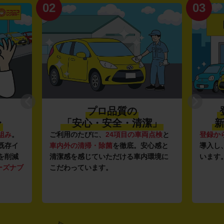
02
03
プロ品質の
〜
「安心・安全・清潔」
新
組み
。
ご利用のたびに、
24項目の車両点検
と
登録か
既存イ
車内外の清掃・除菌
を徹底。安心感と
導入し
を削減
清潔感を感じていただける車内環境に
います
ーズナブ
こだわっています。