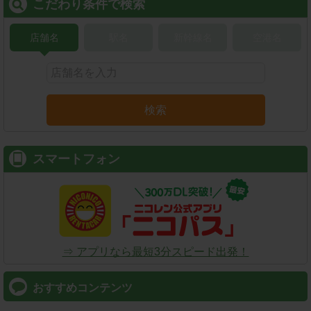
こだわり条件で検索
店舗名
駅名
新幹線名
空港名
検索
スマートフォン
⇒ アプリなら最短3分スピード出発！
おすすめコンテンツ