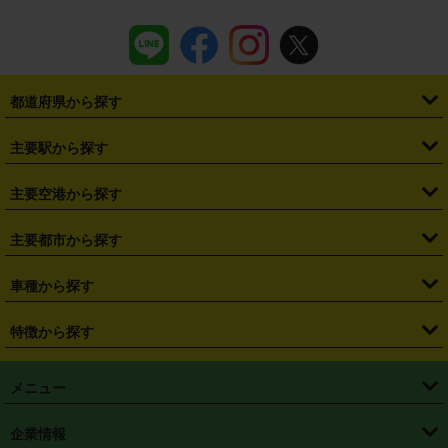
都道府県から探す
・
北海道
・
青森県
・
岩手県
・
宮城県
・
秋田県
・
山形県
主要駅から探す
・
福島県
・
東京都
・
神奈川県
・
埼玉県
・
千葉県
・
茨城県
・
札幌駅
・
仙台駅
・
新宿駅
・
池袋駅
・
渋谷駅
・
東京駅
主要空港から探す
・
栃木県
・
群馬県
・
山梨県
・
愛知県
・
静岡県
・
岐阜県
・
横浜駅
・
川崎駅
・
大宮駅
・
西船橋駅
・
柏駅
・
名古屋駅
・
新千歳空港
・
仙台空港
主要都市から探す
・
長野県
・
新潟県
・
富山県
・
石川県
・
福井県
・
大阪府
・
大阪駅
・
難波駅
・
三宮駅
・
京都駅
・
広島駅
・
博多駅
・
成田空港
・
羽田空港
・
兵庫県
・
京都府
・
滋賀県
・
和歌山県
・
奈良県
・
三重県
・
札幌市
・
仙台市
車種から探す
・
熊本駅
・
那覇空港駅
・
中部国際空港セントレア
・
関西国際空港
・
鳥取県
・
島根県
・
岡山県
・
広島県
・
山口県
・
徳島県
・
千葉市
・
さいたま市
・
軽自動車
・
コンパクトカー
・
ステーションワゴン・セダン
特徴から探す
・
大阪国際空港（伊丹空港）
・
神戸空港
・
香川県
・
愛媛県
・
高知県
・
福岡県
・
佐賀県
・
長崎県
・
横浜市
・
川崎市
・
ミニバン・ワンボックス
・
高級ミニバン・ワンボックス
・
SUV
・
岡山空港
・
徳島空港
・
ハイブリッド
・
宅配レンタカー
・
ETCカードレンタル
・
熊本県
・
大分県
・
宮崎県
・
鹿児島県
・
沖縄県
・
相模原市
・
新潟市
メニュー
・
軽トラック・商用バン
・
福岡空港
・
鹿児島空港
・
長期レンタル
・
深夜時間帯レンタル
・
免責補償プラス
・
静岡市
・
浜松市
・
・
トラック・バン
トップページ
・
はじめての方へ
・
ご利用案内
(タウンエースバン、ライトエースバン等)
企業情報
・
那覇空港
・
パーフェクト補償
・
スタッドレスタイヤ
・
直前予約
・
名古屋市
・
京都市