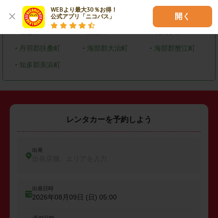
WEBより最大30％お得！

・
大府市
・
知多市
・
尾張旭市
開く
公式アプリ「ニコパス」
・
岩倉市
・
清須市
・
長久手市
・
丹羽郡扶桑町
・
海部郡大治町
・
海部郡蟹江町
・
知多郡美浜町
レンタカーを予約しよう
出発
出発店舗、エリアを入力
出発日時
2026年08月09日 (日)
05:00