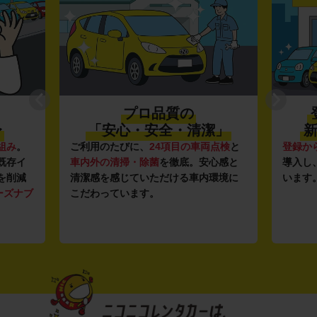
プロ品質の
〜
「安心・安全・清潔」
新
組み
。
ご利用のたびに、
24項目の車両点検
と
登録か
既存イ
車内外の清掃・除菌
を徹底。安心感と
導入し
を削減
清潔感を感じていただける車内環境に
います
ーズナブ
こだわっています。