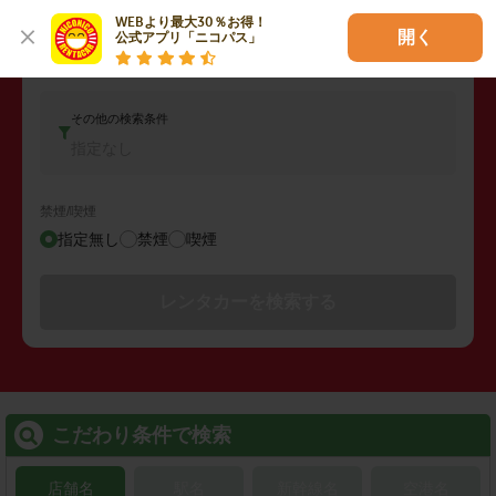
車両タイプ
WEBより最大30％お得！

開く
公式アプリ「ニコパス」
コンパクトカー
その他の検索条件
指定なし
禁煙/喫煙
指定無し
禁煙
喫煙
レンタカーを検索する
こだわり条件で検索
店舗名
駅名
新幹線名
空港名