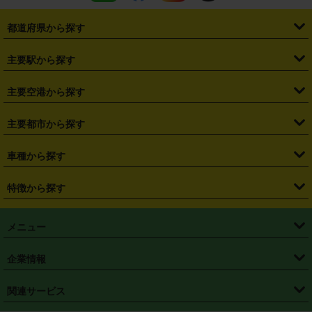
都道府県から探す
・
北海道
・
青森県
・
岩手県
・
宮城県
・
秋田県
・
山形県
主要駅から探す
・
福島県
・
東京都
・
神奈川県
・
埼玉県
・
千葉県
・
茨城県
・
札幌駅
・
仙台駅
・
新宿駅
・
池袋駅
・
渋谷駅
・
東京駅
主要空港から探す
・
栃木県
・
群馬県
・
山梨県
・
愛知県
・
静岡県
・
岐阜県
・
横浜駅
・
川崎駅
・
大宮駅
・
西船橋駅
・
柏駅
・
名古屋駅
・
新千歳空港
・
仙台空港
主要都市から探す
・
長野県
・
新潟県
・
富山県
・
石川県
・
福井県
・
大阪府
・
大阪駅
・
難波駅
・
三宮駅
・
京都駅
・
広島駅
・
博多駅
・
成田空港
・
羽田空港
・
兵庫県
・
京都府
・
滋賀県
・
和歌山県
・
奈良県
・
三重県
・
札幌市
・
仙台市
車種から探す
・
熊本駅
・
那覇空港駅
・
中部国際空港セントレア
・
関西国際空港
・
鳥取県
・
島根県
・
岡山県
・
広島県
・
山口県
・
徳島県
・
千葉市
・
さいたま市
・
軽自動車
・
コンパクトカー
・
ステーションワゴン・セダン
特徴から探す
・
大阪国際空港（伊丹空港）
・
神戸空港
・
香川県
・
愛媛県
・
高知県
・
福岡県
・
佐賀県
・
長崎県
・
横浜市
・
川崎市
・
ミニバン・ワンボックス
・
高級ミニバン・ワンボックス
・
SUV
・
岡山空港
・
徳島空港
・
ハイブリッド
・
宅配レンタカー
・
ETCカードレンタル
・
熊本県
・
大分県
・
宮崎県
・
鹿児島県
・
沖縄県
・
相模原市
・
新潟市
メニュー
・
軽トラック・商用バン
・
福岡空港
・
鹿児島空港
・
長期レンタル
・
深夜時間帯レンタル
・
免責補償プラス
・
静岡市
・
浜松市
・
・
トラック・バン
トップページ
・
はじめての方へ
・
ご利用案内
(タウンエースバン、ライトエースバン等)
企業情報
・
那覇空港
・
パーフェクト補償
・
スタッドレスタイヤ
・
直前予約
・
名古屋市
・
京都市
・
・
トラック・バン
ベストレート保証
・
予約から返却まで
・
・
店舗オリジナル
利用シーン別ガイ
(ハイエースバン・キャラバン等)
・
・
ニコパス(アプリ)
会社概要
・
ニュース
・
国際運転免許証
・
フランチャイズ募集
・
営業時間外返却サービス
・
個人情報保護
関連サービス
・
大阪市
・
堺市
ド
・
・
レッカー搬送サービス
カスタマーハラスメントに対する基本方針