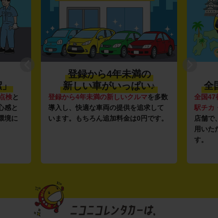
登録から4年未満の
潔」
新しい車がいっぱい♪
全
点検
と
登録から4年未満の新しいクルマ
を多数
全国47
心感と
導入し、快適な車両の提供を追求して
駅チカ
環境に
います。もちろん追加料金は0円です。
店舗で
用いた
す。