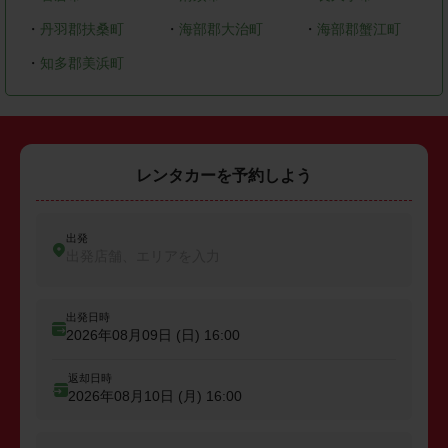
・
丹羽郡扶桑町
・
海部郡大治町
・
海部郡蟹江町
・
知多郡美浜町
レンタカーを予約しよう
出発
出発店舗、エリアを入力
出発日時
2026年08月09日 (日)
16:00
返却日時
2026年08月10日 (月)
16:00