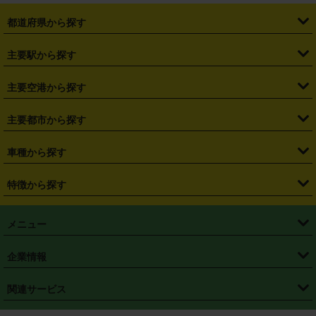
都道府県から探す
・
北海道
・
青森県
・
岩手県
・
宮城県
・
秋田県
・
山形県
主要駅から探す
・
福島県
・
東京都
・
神奈川県
・
埼玉県
・
千葉県
・
茨城県
・
札幌駅
・
仙台駅
・
新宿駅
・
池袋駅
・
渋谷駅
・
東京駅
主要空港から探す
・
栃木県
・
群馬県
・
山梨県
・
愛知県
・
静岡県
・
岐阜県
・
横浜駅
・
川崎駅
・
大宮駅
・
西船橋駅
・
柏駅
・
名古屋駅
・
新千歳空港
・
仙台空港
主要都市から探す
・
長野県
・
新潟県
・
富山県
・
石川県
・
福井県
・
大阪府
・
大阪駅
・
難波駅
・
三宮駅
・
京都駅
・
広島駅
・
博多駅
・
成田空港
・
羽田空港
・
兵庫県
・
京都府
・
滋賀県
・
和歌山県
・
奈良県
・
三重県
・
札幌市
・
仙台市
車種から探す
・
熊本駅
・
那覇空港駅
・
中部国際空港セントレア
・
関西国際空港
・
鳥取県
・
島根県
・
岡山県
・
広島県
・
山口県
・
徳島県
・
千葉市
・
さいたま市
・
軽自動車
・
コンパクトカー
・
ステーションワゴン・セダン
特徴から探す
・
大阪国際空港（伊丹空港）
・
神戸空港
・
香川県
・
愛媛県
・
高知県
・
福岡県
・
佐賀県
・
長崎県
・
横浜市
・
川崎市
・
ミニバン・ワンボックス
・
高級ミニバン・ワンボックス
・
SUV
・
岡山空港
・
徳島空港
・
ハイブリッド
・
宅配レンタカー
・
ETCカードレンタル
・
熊本県
・
大分県
・
宮崎県
・
鹿児島県
・
沖縄県
・
相模原市
・
新潟市
メニュー
・
軽トラック・商用バン
・
福岡空港
・
鹿児島空港
・
長期レンタル
・
深夜時間帯レンタル
・
免責補償プラス
・
静岡市
・
浜松市
・
・
トラック・バン
トップページ
・
はじめての方へ
・
ご利用案内
(タウンエースバン、ライトエースバン等)
企業情報
・
那覇空港
・
パーフェクト補償
・
スタッドレスタイヤ
・
直前予約
・
名古屋市
・
京都市
・
・
トラック・バン
ベストレート保証
・
予約から返却まで
・
・
店舗オリジナル
利用シーン別ガイ
(ハイエースバン・キャラバン等)
・
・
ニコパス(アプリ)
会社概要
・
ニュース
・
国際運転免許証
・
フランチャイズ募集
・
営業時間外返却サービス
・
個人情報保護
関連サービス
・
大阪市
・
堺市
ド
・
・
レッカー搬送サービス
カスタマーハラスメントに対する基本方針
・
神戸市
・
岡山市
・
・
車種・料金
カーリースなら「定額ニコノリパック」
・
店舗を探す
・
キャンペーン