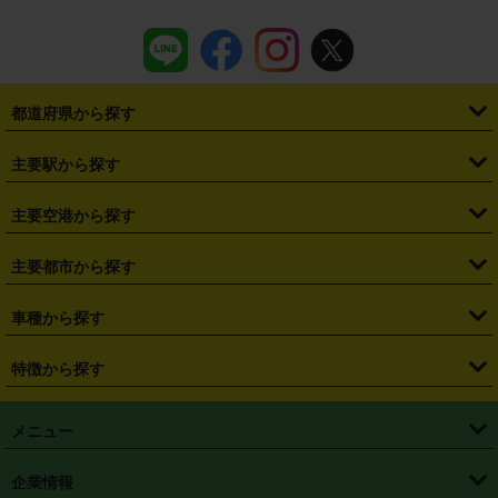
都道府県から探す
・
北海道
・
青森県
・
岩手県
・
宮城県
・
秋田県
・
山形県
主要駅から探す
・
福島県
・
東京都
・
神奈川県
・
埼玉県
・
千葉県
・
茨城県
・
札幌駅
・
仙台駅
・
新宿駅
・
池袋駅
・
渋谷駅
・
東京駅
主要空港から探す
・
栃木県
・
群馬県
・
山梨県
・
愛知県
・
静岡県
・
岐阜県
・
横浜駅
・
川崎駅
・
大宮駅
・
西船橋駅
・
柏駅
・
名古屋駅
・
新千歳空港
・
仙台空港
主要都市から探す
・
長野県
・
新潟県
・
富山県
・
石川県
・
福井県
・
大阪府
・
大阪駅
・
難波駅
・
三宮駅
・
京都駅
・
広島駅
・
博多駅
・
成田空港
・
羽田空港
・
兵庫県
・
京都府
・
滋賀県
・
和歌山県
・
奈良県
・
三重県
・
札幌市
・
仙台市
車種から探す
・
熊本駅
・
那覇空港駅
・
中部国際空港セントレア
・
関西国際空港
・
鳥取県
・
島根県
・
岡山県
・
広島県
・
山口県
・
徳島県
・
千葉市
・
さいたま市
・
軽自動車
・
コンパクトカー
・
ステーションワゴン・セダン
特徴から探す
・
大阪国際空港（伊丹空港）
・
神戸空港
・
香川県
・
愛媛県
・
高知県
・
福岡県
・
佐賀県
・
長崎県
・
横浜市
・
川崎市
・
ミニバン・ワンボックス
・
高級ミニバン・ワンボックス
・
SUV
・
岡山空港
・
徳島空港
・
ハイブリッド
・
宅配レンタカー
・
ETCカードレンタル
・
熊本県
・
大分県
・
宮崎県
・
鹿児島県
・
沖縄県
・
相模原市
・
新潟市
メニュー
・
軽トラック・商用バン
・
福岡空港
・
鹿児島空港
・
長期レンタル
・
深夜時間帯レンタル
・
免責補償プラス
・
静岡市
・
浜松市
・
・
トラック・バン
トップページ
・
はじめての方へ
・
ご利用案内
(タウンエースバン、ライトエースバン等)
企業情報
・
那覇空港
・
パーフェクト補償
・
スタッドレスタイヤ
・
直前予約
・
名古屋市
・
京都市