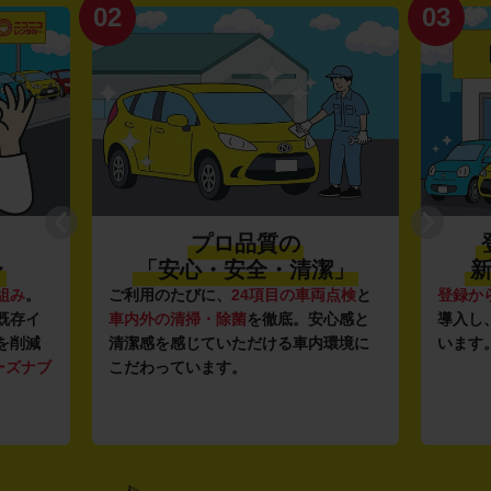
02
03
プロ品質の
〜
「安心・安全・清潔」
新
組み
。
ご利用のたびに、
24項目の車両点検
と
登録か
既存イ
車内外の清掃・除菌
を徹底。安心感と
導入し
を削減
清潔感を感じていただける車内環境に
います
ーズナブ
こだわっています。