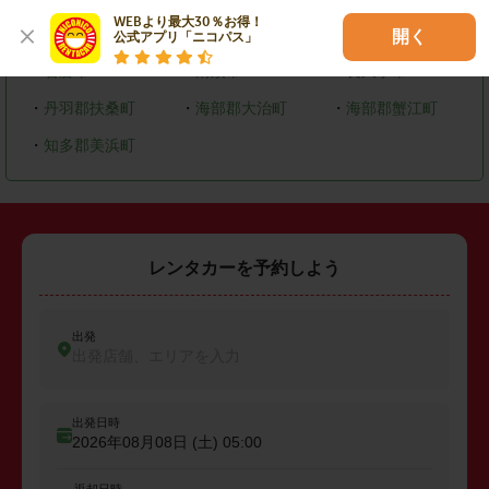
WEBより最大30％お得！

・
大府市
・
知多市
・
尾張旭市
開く
公式アプリ「ニコパス」
・
岩倉市
・
清須市
・
長久手市
・
丹羽郡扶桑町
・
海部郡大治町
・
海部郡蟹江町
・
知多郡美浜町
レンタカーを予約しよう
出発
出発店舗、エリアを入力
出発日時
2026年08月08日 (土)
05:00