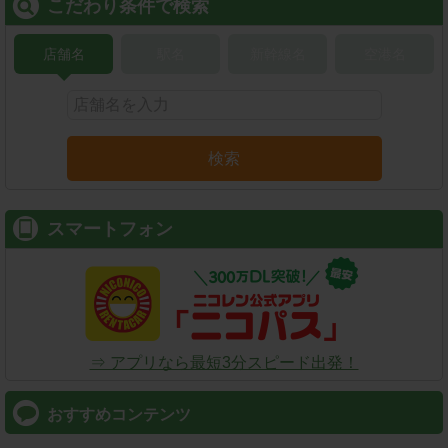
こだわり条件で検索
店舗名
駅名
新幹線名
空港名
検索
スマートフォン
⇒ アプリなら最短3分スピード出発！
おすすめコンテンツ