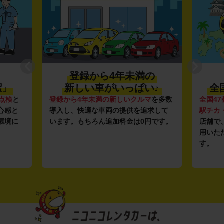
登録から4年未満の
潔」
新しい車がいっぱい♪
全
点検
と
登録から4年未満の新しいクルマ
を多数
全国47
心感と
導入し、快適な車両の提供を追求して
駅チカ
環境に
います。もちろん追加料金は0円です。
店舗で
用いた
す。