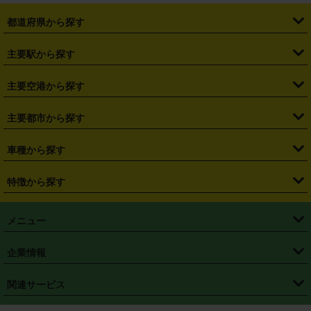
都道府県から探す
・
北海道
・
青森県
・
岩手県
・
宮城県
・
秋田県
・
山形県
主要駅から探す
・
福島県
・
東京都
・
神奈川県
・
埼玉県
・
千葉県
・
茨城県
・
札幌駅
・
仙台駅
・
新宿駅
・
池袋駅
・
渋谷駅
・
東京駅
主要空港から探す
・
栃木県
・
群馬県
・
山梨県
・
愛知県
・
静岡県
・
岐阜県
・
横浜駅
・
川崎駅
・
大宮駅
・
西船橋駅
・
柏駅
・
名古屋駅
・
新千歳空港
・
仙台空港
主要都市から探す
・
長野県
・
新潟県
・
富山県
・
石川県
・
福井県
・
大阪府
・
大阪駅
・
難波駅
・
三宮駅
・
京都駅
・
広島駅
・
博多駅
・
成田空港
・
羽田空港
・
兵庫県
・
京都府
・
滋賀県
・
和歌山県
・
奈良県
・
三重県
・
札幌市
・
仙台市
車種から探す
・
熊本駅
・
那覇空港駅
・
中部国際空港セントレア
・
関西国際空港
・
鳥取県
・
島根県
・
岡山県
・
広島県
・
山口県
・
徳島県
・
千葉市
・
さいたま市
・
軽自動車
・
コンパクトカー
・
ステーションワゴン・セダン
特徴から探す
・
大阪国際空港（伊丹空港）
・
神戸空港
・
香川県
・
愛媛県
・
高知県
・
福岡県
・
佐賀県
・
長崎県
・
横浜市
・
川崎市
・
ミニバン・ワンボックス
・
高級ミニバン・ワンボックス
・
SUV
・
岡山空港
・
徳島空港
・
ハイブリッド
・
宅配レンタカー
・
ETCカードレンタル
・
熊本県
・
大分県
・
宮崎県
・
鹿児島県
・
沖縄県
・
相模原市
・
新潟市
メニュー
・
軽トラック・商用バン
・
福岡空港
・
鹿児島空港
・
長期レンタル
・
深夜時間帯レンタル
・
免責補償プラス
・
静岡市
・
浜松市
・
・
トラック・バン
トップページ
・
はじめての方へ
・
ご利用案内
(タウンエースバン、ライトエースバン等)
企業情報
・
那覇空港
・
パーフェクト補償
・
スタッドレスタイヤ
・
直前予約
・
名古屋市
・
京都市
・
・
トラック・バン
ベストレート保証
・
予約から返却まで
・
・
店舗オリジナル
利用シーン別ガイ
(ハイエースバン・キャラバン等)
・
・
ニコパス(アプリ)
会社概要
・
ニュース
・
国際運転免許証
・
フランチャイズ募集
・
営業時間外返却サービス
・
個人情報保護
関連サービス
・
大阪市
・
堺市
ド
・
・
レッカー搬送サービス
カスタマーハラスメントに対する基本方針
・
神戸市
・
岡山市
・
・
車種・料金
カーリースなら「定額ニコノリパック」
・
店舗を探す
・
キャンペーン