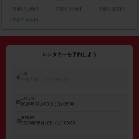
・
丹羽郡扶桑町
・
海部郡大治町
・
海部郡蟹江町
・
知多郡美浜町
レンタカーを予約しよう
出発
出発店舗、エリアを入力
出発日時
2026年08月09日 (日)
08:00
返却日時
2026年08月10日 (月)
08:00