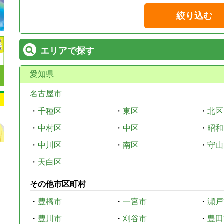
絞り込む
エリアで探す
愛知県
名古屋市
・
千種区
・
東区
・
北区
・
中村区
・
中区
・
昭和
・
中川区
・
南区
・
守山
・
天白区
その他市区町村
・
豊橋市
・
一宮市
・
瀬戸
・
豊川市
・
刈谷市
・
豊田