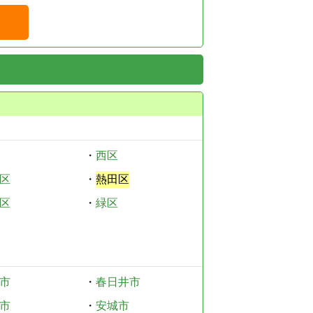
・
西区
区
・
熱田区
区
・
緑区
市
・
春日井市
市
・
安城市