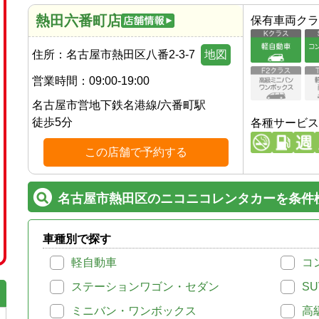
熱田六番町店
保有車両クラ
住所：
名古屋市熱田区八番2-3-7
地図
営業時間：
09:00-19:00
名古屋市営地下鉄名港線
/
六番町駅
徒歩
5
分
各種サービス
この店舗で予約する
名古屋市熱田区のニコニコレンタカーを条件
車種別で探す
軽自動車
コ
ステーションワゴン・セダン
SU
ミニバン・ワンボックス
高