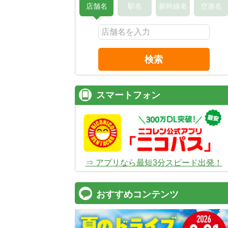
店舗名
駅名
新幹線名
空港名
検索
スマートフォン
⇒ アプリなら最短3分スピード出発！
おすすめコンテンツ