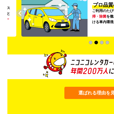
円〜
プロ品質
リンス
ご利用のたび
ること
掃・除菌
を徹
う
リー
ける車内環境
選ばれる理由を