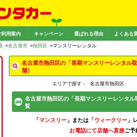
ご利用案内
キャンペーン
選ばれる理由
よくある
県
>
名古屋市
>
熱田区
>
マンスリーレンタル
名古屋市熱田区の「長期マンスリーレンタル取
舗）
エリアで探す：
名古屋市熱田区の「長期マンスリーレンタル
覧
「
マンスリー
」または「
ウィークリー
」
お電話にて店舗へ直接
ご予