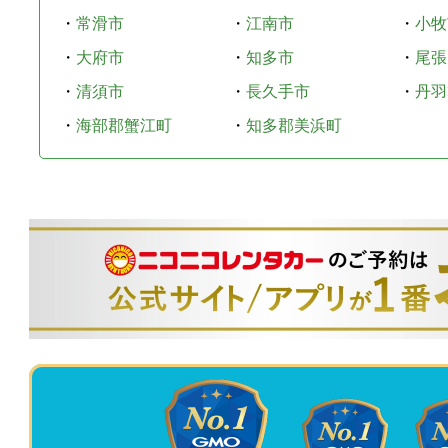
・
常滑市
・
江南市
・
小牧
・
大府市
・
知多市
・
尾張
・
清須市
・
長久手市
・
丹羽
・
海部郡蟹江町
・
知多郡美浜町