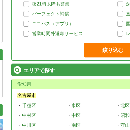
夜21時以降も営業
パーフェクト補償
ニコパス（アプリ）
営業時間外返却サービス
絞り込む
エリアで探す
愛知県
名古屋市
・
千種区
・
東区
・
北区
・
中村区
・
中区
・
昭和
・
中川区
・
南区
・
守山