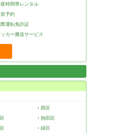
深夜時間帯レンタル
直前予約
国際運転免許証
レッカー搬送サービス
・
西区
区
・
熱田区
区
・
緑区