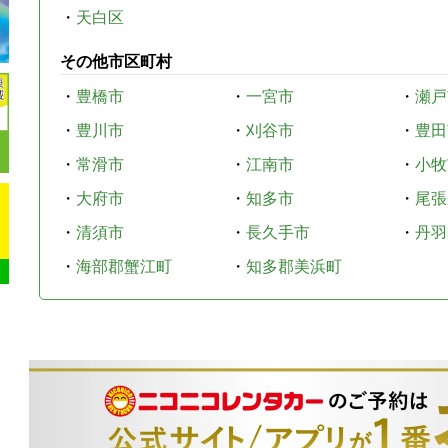
・
天白区
その他市区町村
・
豊橋市
・
一宮市
・
瀬戸
・
豊川市
・
刈谷市
・
豊田
・
常滑市
・
江南市
・
小牧
・
大府市
・
知多市
・
尾張
・
清須市
・
長久手市
・
丹羽
・
海部郡蟹江町
・
知多郡美浜町