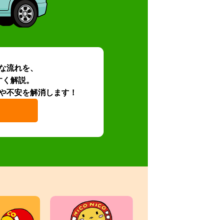
な流れを、
すく解説。
や不安を解消します！