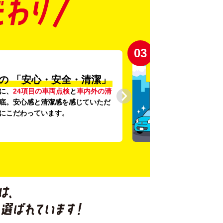
03
の
「安心・安全・清潔」
に、
24項目の車両点検
と
車内外の清
底。安心感と清潔感を感じていただ
にこだわっています。