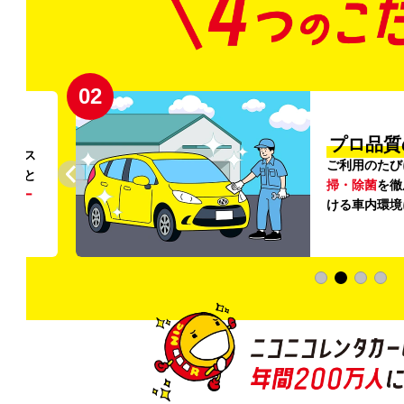
02
円〜
プロ品質
リンス
ご利用のたび
ること
掃・除菌
を徹
う
リー
ける車内環境