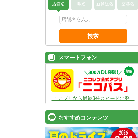
店舗名
駅名
新幹線名
空港名
検索
スマートフォン
⇒ アプリなら最短3分スピード出発！
おすすめコンテンツ