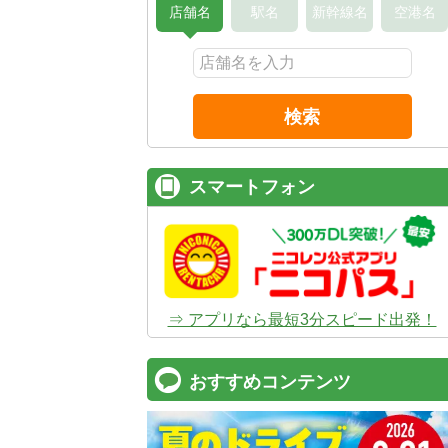
店舗名
駅名
新幹線名
空港名
検索
スマートフォン
⇒ アプリなら最短3分スピード出発！
おすすめコンテンツ