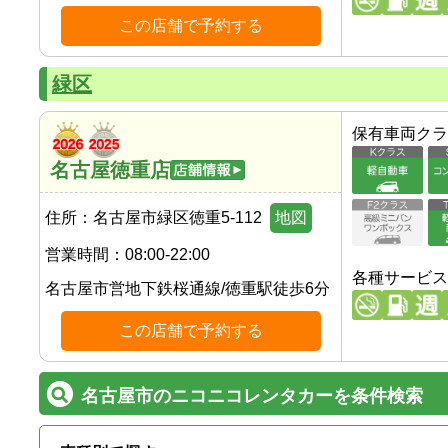
この店舗で予約する
緑区
保有車両クラ
名古屋徳重店
住所：
名古屋市緑区徳重5-112
地図
営業時間：
08:00-22:00
各種サービス
名古屋市営地下鉄桜通線
/
徳重駅
徒歩
6
分
この店舗で予約する
名古屋市のニコニコレンタカーを条件検索