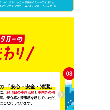
03
の
「安心・安全・清潔」
に、
24項目の車両点検
と
車内外の清
底。安心感と清潔感を感じていただ
にこだわっています。