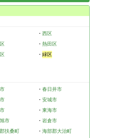
・
西区
区
・
熱田区
区
・
緑区
市
・
春日井市
市
・
安城市
市
・
東海市
旭市
・
岩倉市
郡扶桑町
・
海部郡大治町