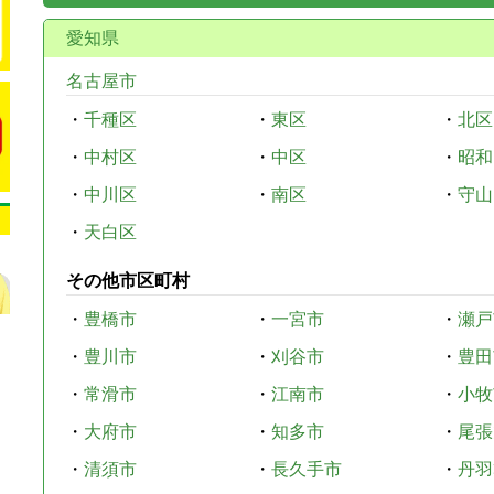
愛知県
名古屋市
・
千種区
・
東区
・
北区
・
中村区
・
中区
・
昭和
・
中川区
・
南区
・
守山
・
天白区
その他市区町村
・
豊橋市
・
一宮市
・
瀬戸
・
豊川市
・
刈谷市
・
豊田
・
常滑市
・
江南市
・
小牧
・
大府市
・
知多市
・
尾張
・
清須市
・
長久手市
・
丹羽