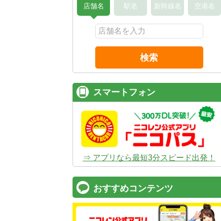
店舗名
駅名
新幹線名
空港名
検索
スマートフォン
⇒ アプリなら最短3分スピード出発！
おすすめコンテンツ