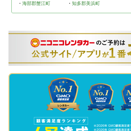
・
海部郡蟹江町
・
知多郡美浜町