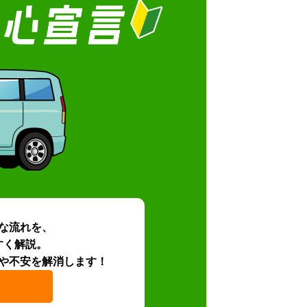
な流れを、
すく解説。
や不安を解消します！