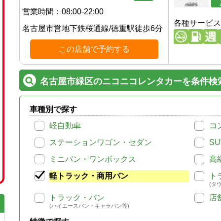
営業時間：
08:00-22:00
各種サービス
名古屋市営地下鉄桜通線
/
徳重駅
徒歩
6
分
この店舗で予約する
名古屋市緑区のニコニコレンタカーを条件検
車種別で探す
軽自動車
コ
ステーションワゴン・セダン
SU
ミニバン・ワンボックス
高
軽トラック・商用バン
ト
(タ
トラック・バン
店
(ハイエースバン・キャラバン等)