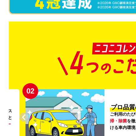
02
円〜
プロ品質
リンス
ご利用のたび
ること
掃・除菌
を徹
う
リー
ける車内環境