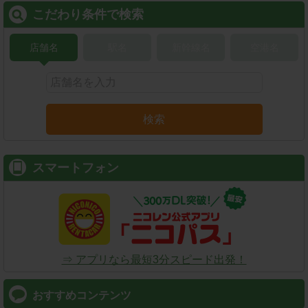
こだわり条件で検索
店舗名
駅名
新幹線名
空港名
検索
スマートフォン
⇒ アプリなら最短3分スピード出発！
おすすめコンテンツ