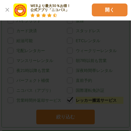
WEBより最大30％お得！

開く
公式アプリ「ニコパス」
特徴で探す
ハイブリッド
禁煙
カード決済
スタッドレス
給油可能
ETCレンタル
宅配レンタカー
ウィークリーレンタル
マンスリーレンタル
朝7時以前も営業
夜21時以降も営業
深夜時間帯レンタル
パーフェクト補償
直前予約
ニコパス（アプリ）
国際運転免許証
営業時間外返却サービス
レッカー搬送サービス
絞り込む