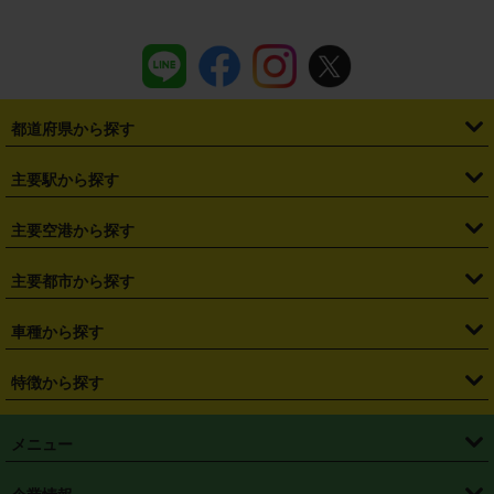
都道府県から探す
・
北海道
・
青森県
・
岩手県
・
宮城県
・
秋田県
・
山形県
主要駅から探す
・
福島県
・
東京都
・
神奈川県
・
埼玉県
・
千葉県
・
茨城県
・
札幌駅
・
仙台駅
・
新宿駅
・
池袋駅
・
渋谷駅
・
東京駅
主要空港から探す
・
栃木県
・
群馬県
・
山梨県
・
愛知県
・
静岡県
・
岐阜県
・
横浜駅
・
川崎駅
・
大宮駅
・
西船橋駅
・
柏駅
・
名古屋駅
・
新千歳空港
・
仙台空港
主要都市から探す
・
長野県
・
新潟県
・
富山県
・
石川県
・
福井県
・
大阪府
・
大阪駅
・
難波駅
・
三宮駅
・
京都駅
・
広島駅
・
博多駅
・
成田空港
・
羽田空港
・
兵庫県
・
京都府
・
滋賀県
・
和歌山県
・
奈良県
・
三重県
・
札幌市
・
仙台市
車種から探す
・
熊本駅
・
那覇空港駅
・
中部国際空港セントレア
・
関西国際空港
・
鳥取県
・
島根県
・
岡山県
・
広島県
・
山口県
・
徳島県
・
千葉市
・
さいたま市
・
軽自動車
・
コンパクトカー
・
ステーションワゴン・セダン
特徴から探す
・
大阪国際空港（伊丹空港）
・
神戸空港
・
香川県
・
愛媛県
・
高知県
・
福岡県
・
佐賀県
・
長崎県
・
横浜市
・
川崎市
・
ミニバン・ワンボックス
・
高級ミニバン・ワンボックス
・
SUV
・
岡山空港
・
徳島空港
・
ハイブリッド
・
宅配レンタカー
・
ETCカードレンタル
・
熊本県
・
大分県
・
宮崎県
・
鹿児島県
・
沖縄県
・
相模原市
・
新潟市
メニュー
・
軽トラック・商用バン
・
福岡空港
・
鹿児島空港
・
長期レンタル
・
深夜時間帯レンタル
・
免責補償プラス
・
静岡市
・
浜松市
・
・
トラック・バン
トップページ
・
はじめての方へ
・
ご利用案内
(タウンエースバン、ライトエースバン等)