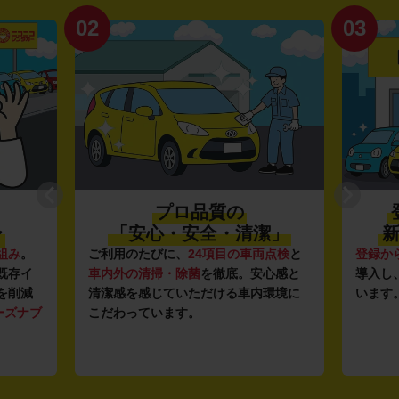
02
03
プロ品質の
〜
「安心・安全・清潔」
新
組み
。
ご利用のたびに、
24項目の車両点検
と
登録か
既存イ
車内外の清掃・除菌
を徹底。安心感と
導入し
を削減
清潔感を感じていただける車内環境に
います
ーズナブ
こだわっています。