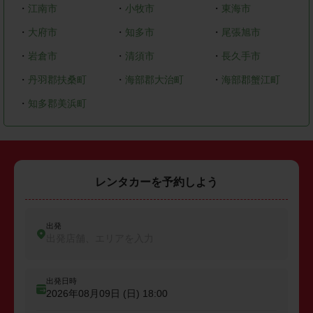
・
江南市
・
小牧市
・
東海市
・
大府市
・
知多市
・
尾張旭市
・
岩倉市
・
清須市
・
長久手市
・
丹羽郡扶桑町
・
海部郡大治町
・
海部郡蟹江町
・
知多郡美浜町
レンタカーを予約しよう
出発
出発店舗、エリアを入力
出発日時
2026年08月09日 (日)
18:00