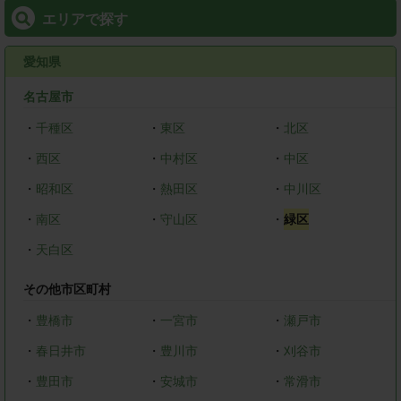
エリアで探す
愛知県
名古屋市
・
千種区
・
東区
・
北区
・
西区
・
中村区
・
中区
・
昭和区
・
熱田区
・
中川区
・
南区
・
守山区
・
緑区
・
天白区
その他市区町村
・
豊橋市
・
一宮市
・
瀬戸市
・
春日井市
・
豊川市
・
刈谷市
・
豊田市
・
安城市
・
常滑市