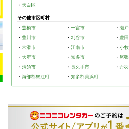
・
天白区
その他市区町村
・
豊橋市
・
一宮市
・
瀬戸
・
豊川市
・
刈谷市
・
豊田
・
常滑市
・
江南市
・
小牧
・
大府市
・
知多市
・
尾張
・
清須市
・
長久手市
・
丹羽
・
海部郡蟹江町
・
知多郡美浜町