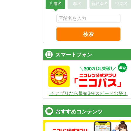
店舗名
駅名
新幹線名
空港名
検索
スマートフォン
⇒ アプリなら最短3分スピード出発！
おすすめコンテンツ