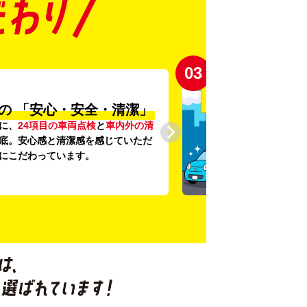
03
の
「安心・安全・清潔」
に、
24項目の車両点検
と
車内外の清
底。安心感と清潔感を感じていただ
にこだわっています。