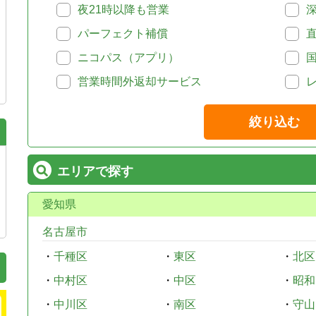
夜21時以降も営業
パーフェクト補償
ニコパス（アプリ）
営業時間外返却サービス
絞り込む
エリアで探す
愛知県
名古屋市
・
千種区
・
東区
・
北区
・
中村区
・
中区
・
昭和
・
中川区
・
南区
・
守山