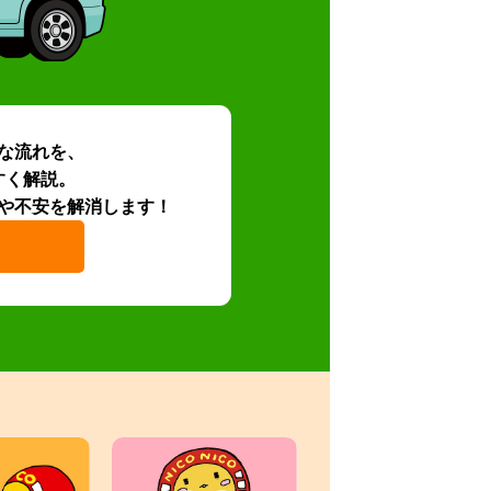
な流れを、
すく解説。
や不安を解消します！