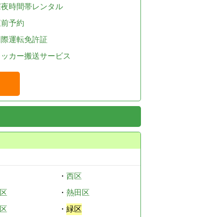
深夜時間帯レンタル
直前予約
国際運転免許証
レッカー搬送サービス
・
西区
区
・
熱田区
区
・
緑区