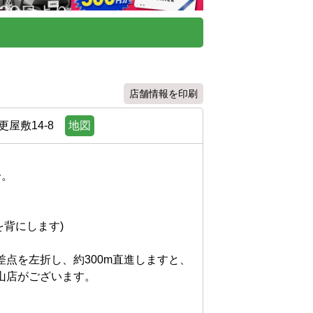
店舗情報を印刷
屋敷14-8
地図


にします)

点を左折し、約300m直進しますと、
がございます。
