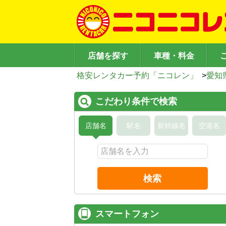
店舗を探す
車種・料金
格安レンタカー予約「ニコレン」
>
愛知
こだわり条件で検索
店舗名
駅名
新幹線名
空港名
検索
スマートフォン