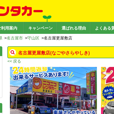
ご利用案内
キャンペーン
選ばれる理由
よくある
県
>
名古屋市
>
守山区
>
名古屋更屋敷店
名古屋更屋敷店
(なごやさらやしき)
<< 戻る