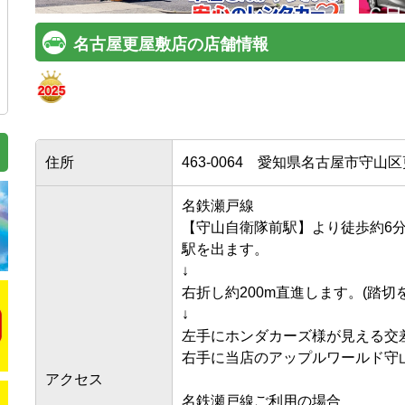
名古屋更屋敷店の店舗情報
住所
463-0064
愛知県名古屋市守山区更
名鉄瀬戸線

【守山自衛隊前駅】より徒歩約6分。
駅を出ます。

↓

右折し約200m直進します。(踏切を背
↓

左手にホンダカーズ様が見える交差
右手に当店のアップルワールド守山店
アクセス
名鉄瀬戸線ご利用の場合
